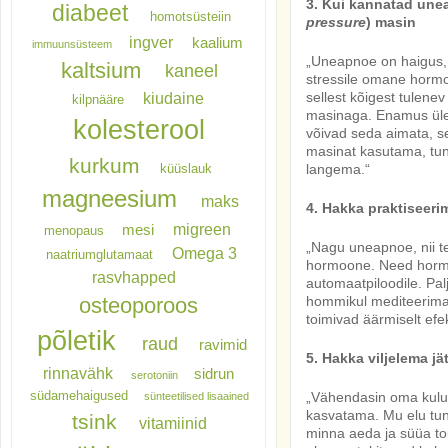
3. Kui kannatad unea
diabeet
homotsüsteiin
pressure
) masin
ingver
kaalium
immuunsüsteem
„Uneapnoe on haigus, 
kaltsium
kaneel
stressile omane hormon
sellest kõigest tulen
kiudaine
kilpnääre
masinaga. Enamus ülek
kolesterool
võivad seda aimata, s
masinat kasutama, tun
kurkum
langema.“
küüslauk
magneesium
maks
4. Hakka praktiseer
migreen
mesi
menopaus
„Nagu uneapnoe, nii tek
Omega 3
naatriumglutamaat
hormoone. Need hormoo
rasvhapped
automaatpiloodile. Pal
osteoporoos
hommikul mediteerima 
toimivad äärmiselt efek
põletik
raud
ravimid
5. Hakka viljelema jä
rinnavähk
sidrun
serotoniin
südamehaigused
„Vähendasin oma kulut
sünteetilised lisaained
kasvatama. Mu elu tund
tsink
vitamiinid
minna aeda ja süüa toi