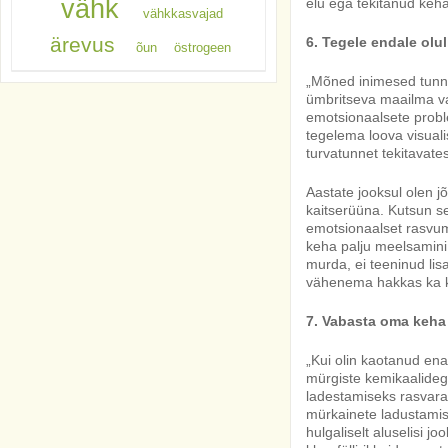
vähk
elu ega tekitanud keha
vähkkasvajad
ärevus
6. Tegele endale olu
õun
östrogeen
„Mõned inimesed tunne
ümbritseva maailma va
emotsionaalsete prob
tegelema loova visual
turvatunnet tekitavates
Aastate jooksul olen j
kaitserüüna. Kutsun s
emotsionaalset rasvum
keha palju meelsamini 
murda, ei teeninud li
vähenema hakkas ka k
7. Vabasta oma keha
„Kui olin kaotanud ena
mürgiste kemikaalidega
ladestamiseks rasvarak
mürkainete ladustamise
hulgaliselt aluselisi j