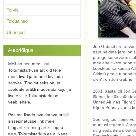
Tervis
Toiduained
Uuringud
Jon Gabriel on rahvusva
Autoriõigus
näpunäidete järgi on 
praegu supervormis ole
meeleheitlikest ponnis
Meil on hea meel, kui
koostööd ka kuulsa Atk
Toitumistarkuse artiklid teile
Atkins) peale tuhandete
meeldivad ja te neid levitada
olen“, on Jon Gabriel h
soovite. Tingimuseks on, et
avaldate artikli muutmata kujul ja
2001. aastal oli Jon G
lisate viite Toitumistarkuse
lööma, kui üks sündmus
United Airlines Flight 
veebilehele.
hiljem Pennsylvania ko
Palume lisada avaldatava artikli
See kingitud „teine võ
sissejuhatusse link meie
muutusi tegema. Järgn
blogiartiklile ning artikli lõppu
ning seda ilma dieetid
www.Toitumistarkus.ee allikana
Pennsylvania Ülikooli