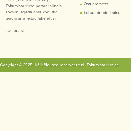
Ostuprotsess
Toitumistarkuse portaal sündis
soovist jagada oma kogutud
Isikuandmete kaitse
teadmisi ja leitud lahendusi.
Loe edasi...
Copyright © 2025. Kõik õigused reserveeritud. Toitumistarkus.ee