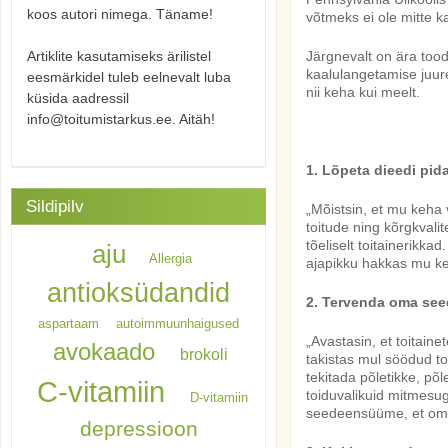
koos autori nimega. Täname!
võtmeks ei ole mitte 
Järgnevalt on ära to
Artiklite kasutamiseks ärilistel
kaalulangetamise juur
eesmärkidel tuleb eelnevalt luba
nii keha kui meelt.
küsida aadressil
info@toitumistarkus.ee. Aitäh!
1. Lõpeta dieedi pid
Sildipilv
„Mõistsin, et mu keha 
toitude ning kõrgkvali
tõeliselt toitainerikka
aju
Allergia
ajapikku hakkas mu keh
antioksüdandid
2. Tervenda oma se
aspartaam
autoimmuunhaigused
„Avastasin, et toitain
avokaado
brokoli
takistas mul söödud to
tekitada põletikke, p
C-vitamiin
toiduvalikuid mitmesug
D-vitamiin
seedeensüüme, et oma
depressioon