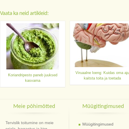
Vaata ka neid artikleid:
Viruaalne loeng: Kuidas oma aj
Koriandripesto paneb juuksed
kaitsta toita ja toetada
kasvama
Meie põhimõtted
Müügitingimused
Tervislik toitumine on meie
Müügitingimused
eriala, harrastus ja kirg.