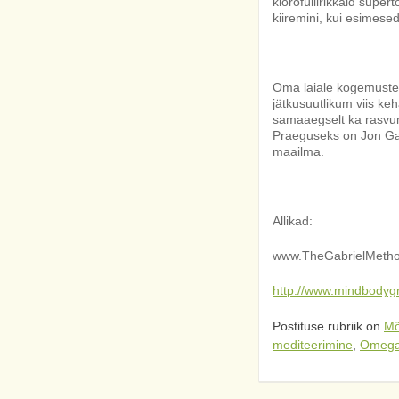
klorofüllirikkaid supert
kiiremini, kui esimese
Oma laiale kogemusteb
jätkusuutlikum viis ke
samaaegselt ka rasvum
Praeguseks on Jon Ga
maailma.
Allikad:
www.TheGabrielMeth
http://www.mindbodygr
Postituse rubriik on
Mõ
mediteerimine
,
Omega