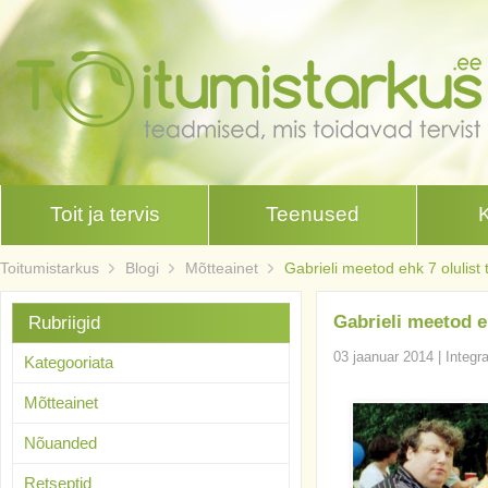
Toit ja tervis
Teenused
Toitumistarkus
Blogi
Mõtteainet
Gabrieli meetod ehk 7 olulist
Gabrieli meetod eh
Rubriigid
03 jaanuar 2014
|
Integr
Kategooriata
Mõtteainet
Nõuanded
Retseptid