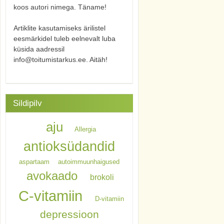
koos autori nimega. Täname!
Artiklite kasutamiseks ärilistel
eesmärkidel tuleb eelnevalt luba
küsida aadressil
info@toitumistarkus.ee. Aitäh!
Sildipilv
aju
Allergia
antioksüdandid
aspartaam
autoimmuunhaigused
avokaado
brokoli
C-vitamiin
D-vitamiin
depressioon