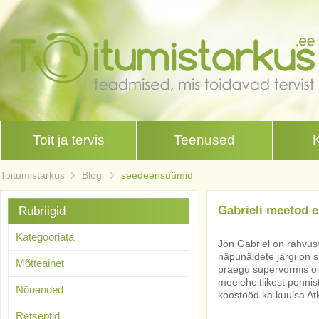
Toit ja tervis
Teenused
Toitumistarkus
Blogi
seedeensüümid
Gabrieli meetod eh
Rubriigid
Kategooriata
Jon Gabriel on rahvusva
näpunäidete järgi on 
Mõtteainet
praegu supervormis ole
meeleheitlikest ponnis
Nõuanded
koostööd ka kuulsa Atk
Retseptid