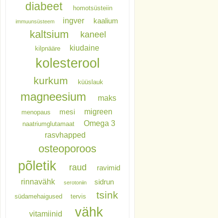
diabeet
homotsüsteiin
ingver
kaalium
immuunsüsteem
kaltsium
kaneel
kiudaine
kilpnääre
kolesterool
kurkum
küüslauk
magneesium
maks
migreen
mesi
menopaus
Omega 3
naatriumglutamaat
rasvhapped
osteoporoos
põletik
raud
ravimid
rinnavähk
sidrun
serotoniin
tsink
südamehaigused
tervis
vähk
vitamiinid