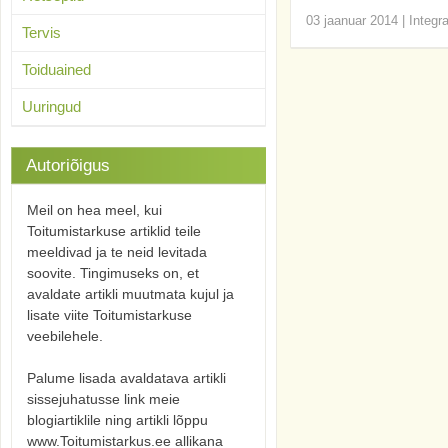
03 jaanuar 2014
|
Integr
Tervis
Toiduained
Uuringud
Autoriõigus
Meil on hea meel, kui
Toitumistarkuse artiklid teile
meeldivad ja te neid levitada
soovite. Tingimuseks on, et
avaldate artikli muutmata kujul ja
lisate viite Toitumistarkuse
veebilehele.
Palume lisada avaldatava artikli
sissejuhatusse link meie
blogiartiklile ning artikli lõppu
www.Toitumistarkus.ee allikana