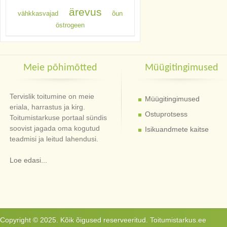
ärevus
vähkkasvajad
õun
östrogeen
Meie põhimõtted
Müügitingimused
Tervislik toitumine on meie
Müügitingimused
eriala, harrastus ja kirg.
Ostuprotsess
Toitumistarkuse portaal sündis
soovist jagada oma kogutud
Isikuandmete kaitse
teadmisi ja leitud lahendusi.
Loe edasi...
Copyright © 2025. Kõik õigused reserveeritud. Toitumistarkus.ee