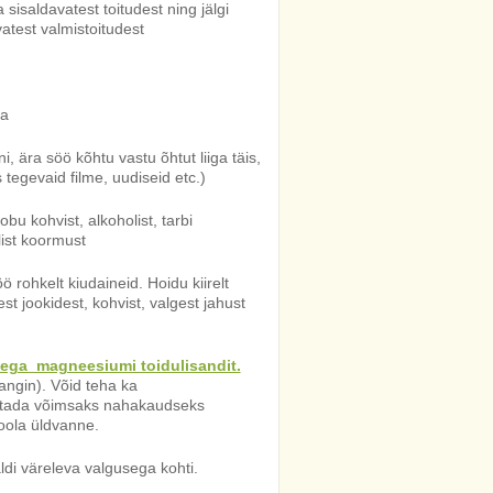
sisaldavatest toitudest ning jälgi
atest valmistoitudest
ga
, ära söö kõhtu vastu õhtut liiga täis,
s tegevaid filme, uudiseid etc.)
bu kohvist, alkoholist, tarbi
list koormust
 rohkelt kiudaineid. Hoidu kiirelt
st jookidest, kohvist, valgest jahust
ga magneesiumi toidulisandit.
nangin). Võid teha ka
sutada võimsaks nahakaudseks
oola üldvanne.
di väreleva valgusega kohti.