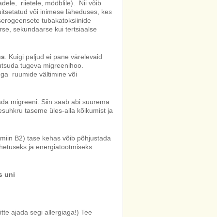
dele, riietele, mööblile). Nii võib
itsetatud või inimese läheduses, kes
serogeensete tubakatoksiinide
rse, sekundaarse kui tertsiaalse
us
. Kuigi paljud ei pane värelevaid
kutsuda tugeva migreenihoo.
ega ruumide vältimine või
da migreeni. Siin saab abi suurema
esuhkru taseme üles-alla kõikumist ja
amiin B2) tase kehas võib põhjustada
hetuseks ja energiatootmiseks
s uni
itte ajada segi allergiaga!) Tee