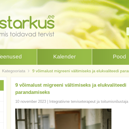
Teenused
Kalender
Pood
Kategooriata
9 võimalust migreeni vältimiseks ja elukvaliteedi pa
9 võimalust migreeni vältimiseks ja elukvaliteedi
parandamiseks
10 november 2023
|
Integratiivne terviseterapeut ja toitumisnõustaja