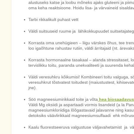
alustuseks katse ja loobu mõneks ajaks gluteeni ja piima 
oma keha reaktsioone. Hoidu lisa- ja värvaineid sisaldav
Tarbi rikkalikult puhast vett
Väldi suitsuseid ruume ja lähikokkupuudet suitsetajate
Korrasta oma unehügieen – liigu värskes õhus, tee trenni
loo igaõhtune rahustav rutiin, väldi ärritajaid (nt. ärevak
Korrasta hormonaalne tasakaal – alanda stressitaset, loo
tervislikku toitu, paranda unekvaliteeti ja suurenda keha
Väldi veresuhkru kõikumisi! Kombineeri toitu valguga, söö
veresuhkrut tõstvatest toitudest (maiustustest, kihisevate
jne).
Söö magneesiumirikkaid toite ja võta
hea biosaadavuse
Väldi Mg oksiidi ja aspartaadi vormis lisandeid (a la Pa
magneesiumkloriidiga lõõgastavaid jalavanne ning ka
detoksiks väävlirikkaid magneesiumsulfaadi ehk mõrus
Kaalu fluorestseeruva valgustuse väljavahetamist ja väl