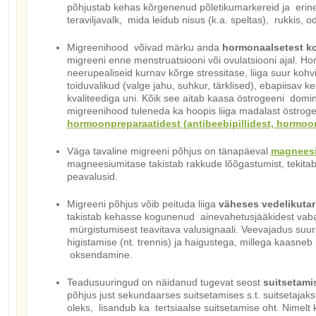
põhjustab kehas kõrgenenud põletikumarkereid ja erin
teraviljavalk, mida leidub nisus (k.a. speltas), rukkis, o
Migreenihood võivad märku anda
hormonaalsetest ko
migreeni enne menstruatsiooni või ovulatsiooni ajal. H
neerupealiseid kurnav kõrge stressitase, liiga suur kohvi
toiduvalikud (valge jahu, suhkur, tärklised), ebapiisav ke
kvaliteediga uni. Kõik see aitab kaasa östrogeeni dom
migreenihood tuleneda ka hoopis liiga madalast östroge
hormoonpreparaatidest (antibeebipillidest, hormoo
Väga tavaline migreeni põhjus on tänapäeval
magneesi
magneesiumitase takistab rakkude lõõgastumist, tekitab
peavalusid.
Migreeni põhjus võib peituda liiga
väheses vedelikuta
takistab kehasse kogunenud ainevahetusjääkidest vab
mürgistumisest teavitava valusignaali. Veevajadus suu
higistamise (nt. trennis) ja haigustega, millega kaasneb
oksendamine.
Teadusuuringud on näidanud tugevat seost
suitsetami
põhjus just sekundaarses suitsetamises s.t. suitsetajak
oleks, lisandub ka tertsiaalse suitsetamise oht. Nimelt