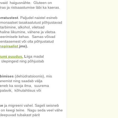
evaid haigusnähte. Gluteen on
dras ja ristsaastumise läbi ka kaeras.
rratustest
. Paljudel
naistel esineb
ormonaalset tasakaalutust põhjustavad
tarbimine, alkohol, viletsad
haline liikumine, vähene ja viletsa
ineerimisele kehas. Samas võivad
enitasemest või olla põhjustatud
nspiraalist
jms).
umi puudus.
L
iiga madal
 ülepingeid ning põhjustab
rbimises
(dehüdratsioonis), mis
anemist ning saadab välja
reneb ka sooja ilma, suurema
 palavik, kõhulahtisus või
se
ja migreeni vahel. Sageli seisneb
s on keegi teine. Nagu seda veel vähe
 kleepuvad tubakast pärit