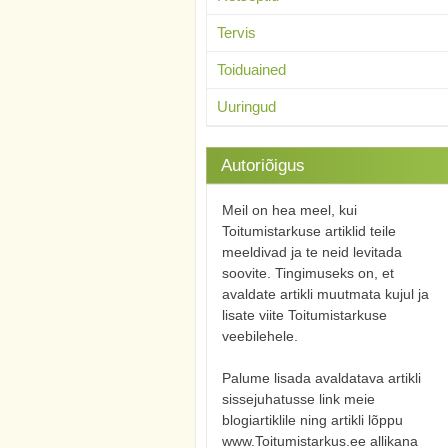
Tervis
Toiduained
Uuringud
Autoriõigus
Meil on hea meel, kui
Toitumistarkuse artiklid teile
meeldivad ja te neid levitada
soovite. Tingimuseks on, et
avaldate artikli muutmata kujul ja
lisate viite Toitumistarkuse
veebilehele.
Palume lisada avaldatava artikli
sissejuhatusse link meie
blogiartiklile ning artikli lõppu
www.Toitumistarkus.ee allikana