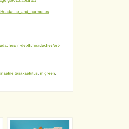
tage.get013.abstract
ages/Headache_and_hormones
headaches/in-depth/headaches/art-
naalne tasakaalutus
,
migreen
,