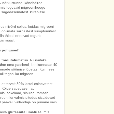
iiv nõrkustunne, kõnehäired,
 mis tugevaid migreenihooge
e sagedasematest kiirabisse
s niivõrd selles, kuidas migreeni
. Hoolimata sarnastest sümptomitest
a täiesti erinevad tegurid.
is mujalt.
i põhjused:
d toidutalumatus
. Nii näiteks
ühte oma patsienti, kes kannatas 40
 munade söömise lõpetas. Kui mees
li tagasi ka migreen.
 et tervelt 80% lastel esinevatest
st. Kõige sagedasemad
is, šokolaad, sibulad, tomatid,
greeni ka valmistoitudes sisalduvad
d peavaluvallandaja on punane vein.
ineva
gluteenitalumatuse,
mis