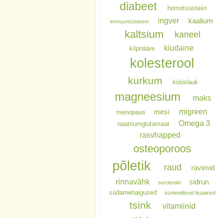
diabeet
homotsüsteiin
ingver
kaalium
immuunsüsteem
kaltsium
kaneel
kiudaine
kilpnääre
kolesterool
kurkum
küüslauk
magneesium
maks
migreen
mesi
menopaus
Omega 3
naatriumglutamaat
rasvhapped
osteoporoos
põletik
raud
ravimid
rinnavähk
sidrun
serotoniin
südamehaigused
sünteetilised lisaained
tsink
vitamiinid