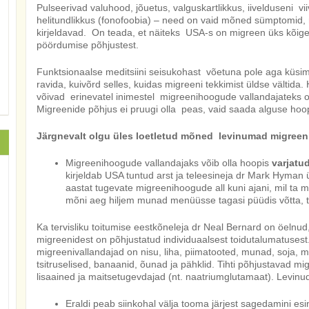
Pulseerivad valuhood, jõuetus, valguskartlikkus, iivelduseni v
helitundlikkus (fonofoobia) – need on vaid mõned sümptomid,
kirjeldavad. On teada, et näiteks USA-s on migreen üks kõig
pöördumise põhjustest.
Funktsionaalse meditsiini seisukohast võetuna pole aga küsimu
ravida, kuivõrd selles, kuidas migreeni tekkimist üldse vältida
võivad erinevatel inimestel migreenihoogude vallandajateks oll
Migreenide põhjus ei pruugi olla peas, vaid saada alguse hoop
Järgnevalt olgu üles loetletud mõned levinumad migreen
Migreenihoogude vallandajaks võib olla hoopis
varjatu
kirjeldab USA tuntud arst ja teleesineja dr Mark Hyman 
aastat tugevate migreenihoogude all kuni ajani, mil ta
mõni aeg hiljem munad menüüsse tagasi püüdis võtta, tu
Ka tervisliku toitumise eestkõneleja dr Neal Bernard on öelnud,
migreenidest on põhjustatud individuaalsest toidutalumatuse
migreenivallandajad on nisu, liha, piimatooted, munad, soja, ma
tsitruselised, banaanid, õunad ja pähklid. Tihti põhjustavad mi
lisaained ja maitsetugevdajad (nt. naatriumglutamaat). Levinu
Eraldi peab siinkohal välja tooma järjest sagedamini es