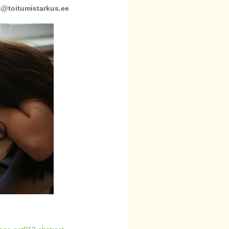
is@toitumistarkus.ee