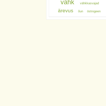
vähk
vähkkasvajad
ärevus
õun
östrogeen