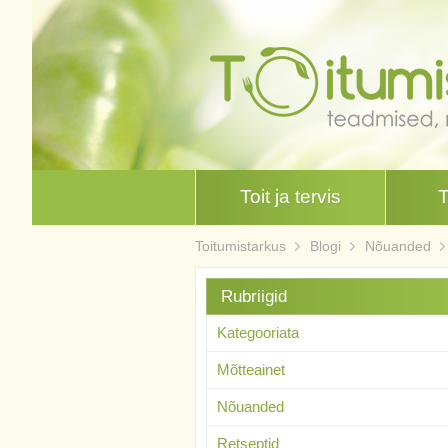
Toit ja tervis
Toitumistarkus
Blogi
Nõuanded
Rubriigid
Kategooriata
Mõtteainet
Nõuanded
Retseptid