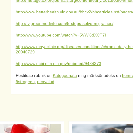
http://mutage.oxfordjournals.org/content/early/2013/03/04/mu
http://www.betterhealth.vic.gov.au/bhcv2/bhcarticles.nsf/p
http://tv.greenmedinfo.com/5-steps-solve-migraines/
http://www.youtube.com/watch?v=5VWi6dXCT7I
http://www.mayoclinic.org/diseases-conditions/chronic-daily-
20046729
http://www.ncbi.nlm.nih.gov/pubmed/9484373
Postituse rubriik on
Kategooriata
ning märksõnadeks on
homro
östrogeen
,
peavalud
.