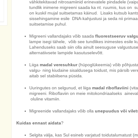
vähkitekitavad nitrosamiinid erinevatele pindadele (vaipa
tundlik inimene migreeni saada ka nt. ruumis, kus on su
on kuskil mujal suitsetamas käinud. Lisaks kutsub kant
sissehingamine esile DNA-kahjustusi ja seda nii primaa
suitsetamise puhul.
Migreeni vallandajaks võib saada
fluorestseeruv valg
lampe isegi tähele, võib see tundlikes inimestes esile 
Lahenduseks saab siin olla ainult seesuguse valgustus
alternatiivsete lampide kasutuselevõtt.
Liiga
madal veresuhkur
(hüpoglükeemia) võib põhjusta
valgu- ning kiudaine sisaldusega toidust, mis pärsib ver
aitab sel stabiilsena püsida.
Uuringutes on selgunud, et liiga
madal riboflaviini
(vit
migreeni. Riboflaviin on meie mitokondriaalseks aineva
oluline vitamiin.
Migreenide vallandajaks võib olla
unepuudus või vilet
Kuidas ennast aidata
?
Selgita välja, kas Sul esineb varjatud toidutalumatust (m