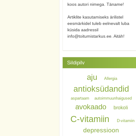
koos autori nimega. Täname!
Artiklite kasutamiseks ärilistel
eesmärkidel tuleb eelnevalt luba
küsida aadressil
info@toitumistarkus.ee. Aitäh!
Sildipilv
aju
Allergia
antioksüdandid
aspartaam
autoimmuunhaigused
avokaado
brokoli
C-vitamiin
D-vitamiin
depressioon