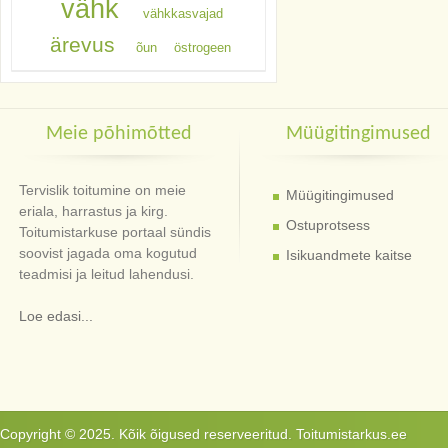
vähk
vähkkasvajad
ärevus
õun
östrogeen
Meie põhimõtted
Müügitingimused
Tervislik toitumine on meie
Müügitingimused
eriala, harrastus ja kirg.
Ostuprotsess
Toitumistarkuse portaal sündis
soovist jagada oma kogutud
Isikuandmete kaitse
teadmisi ja leitud lahendusi.
Loe edasi...
Copyright © 2025. Kõik õigused reserveeritud. Toitumistarkus.ee