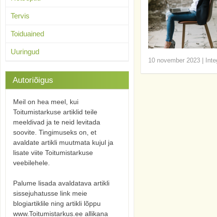
Tervis
Toiduained
Uuringud
10 november 2023
|
Inte
Autoriõigus
Meil on hea meel, kui
Toitumistarkuse artiklid teile
meeldivad ja te neid levitada
soovite. Tingimuseks on, et
avaldate artikli muutmata kujul ja
lisate viite Toitumistarkuse
veebilehele.
Palume lisada avaldatava artikli
sissejuhatusse link meie
blogiartiklile ning artikli lõppu
www.Toitumistarkus.ee allikana