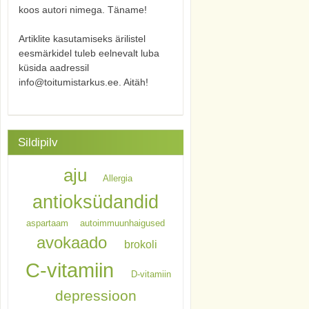
koos autori nimega. Täname!
Artiklite kasutamiseks ärilistel
eesmärkidel tuleb eelnevalt luba
küsida aadressil
info@toitumistarkus.ee. Aitäh!
Sildipilv
aju
Allergia
antioksüdandid
aspartaam
autoimmuunhaigused
avokaado
brokoli
C-vitamiin
D-vitamiin
depressioon