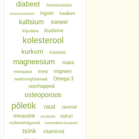
diabeet
homotsüsteiin
ingver
kaalium
immuunsüsteem
kaltsium
kaneel
kiudaine
kilpnääre
kolesterool
kurkum
küüslauk
magneesium
maks
migreen
mesi
menopaus
Omega 3
naatriumglutamaat
rasvhapped
osteoporoos
põletik
raud
ravimid
rinnavähk
sidrun
serotoniin
südamehaigused
sünteetilised lisaained
tsink
vitamiinid