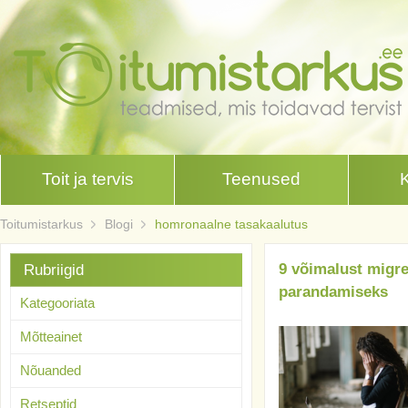
Toit ja tervis
Teenused
Toitumistarkus
Blogi
homronaalne tasakaalutus
9 võimalust migree
Rubriigid
parandamiseks
Kategooriata
Mõtteainet
Nõuanded
Retseptid