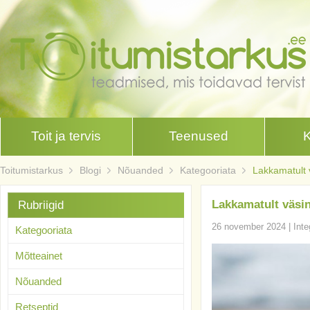
Toit ja tervis
Teenused
Toitumistarkus
Blogi
Nõuanded
Kategooriata
Lakkamatult 
Lakkamatult väsin
Rubriigid
26 november 2024
|
Inte
Kategooriata
Mõtteainet
Nõuanded
Retseptid