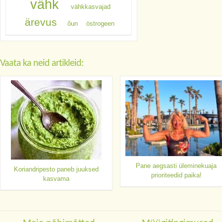
vähk
vähkkasvajad
ärevus
õun
östrogeen
Vaata ka neid artikleid:
Pane aegsasti üleminekuaja
Koriandripesto paneb juuksed
prioriteedid paika!
kasvama