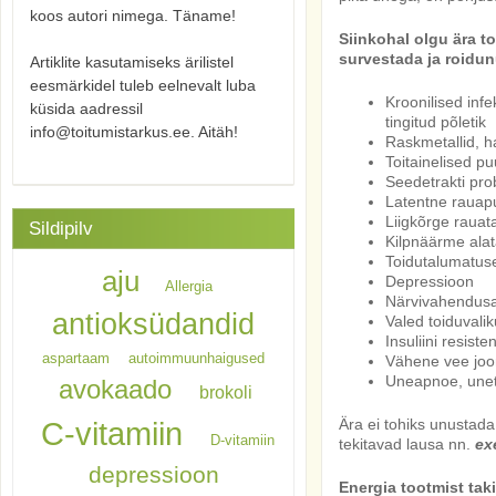
koos autori nimega. Täname!
Siinkohal olgu ära 
survestada ja roidu
Artiklite kasutamiseks ärilistel
eesmärkidel tuleb eelnevalt luba
Kroonilised infe
küsida aadressil
tingitud põletik
info@toitumistarkus.ee. Aitäh!
Raskmetallid, h
Toitainelised p
Seedetrakti pro
Latentne raua
Liigkõrge rauat
Sildipilv
Kilpnäärme alat
Toidutalumatus
aju
Depressioon
Allergia
Närvivahendusain
antioksüdandid
Valed toiduvalik
Insuliini resist
aspartaam
autoimmuunhaigused
Vähene vee joo
Uneapnoe, unet
avokaado
brokoli
Ära ei tohiks unustada
C-vitamiin
D-vitamiin
tekitavad lausa nn.
ex
depressioon
Energia tootmist tak