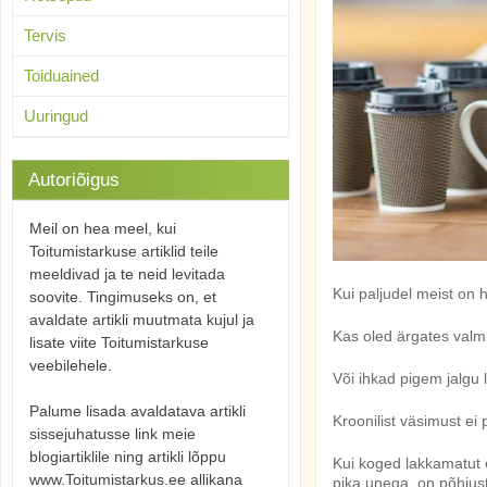
Tervis
Toiduained
Uuringud
Autoriõigus
Meil on hea meel, kui
Toitumistarkuse artiklid teile
meeldivad ja te neid levitada
Kui paljudel meist on 
soovite. Tingimuseks on, et
avaldate artikli muutmata kujul ja
Kas oled ärgates valmi
lisate viite Toitumistarkuse
veebilehele.
Või ihkad pigem jalgu 
Palume lisada avaldatava artikli
Kroonilist väsimust ei
sissejuhatusse link meie
blogiartiklile ning artikli lõppu
Kui
koged lakkamatut 
www.Toitumistarkus.ee allikana
pika unega, on põhjus