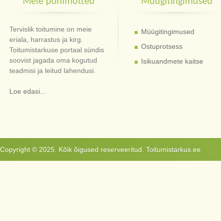
Meie põhimõtted
Müügitingimused
Tervislik toitumine on meie
Müügitingimused
eriala, harrastus ja kirg.
Ostuprotsess
Toitumistarkuse portaal sündis
soovist jagada oma kogutud
Isikuandmete kaitse
teadmisi ja leitud lahendusi.
Loe edasi...
Copyright © 2025. Kõik õigused reserveeritud. Toitumistarkus.ee