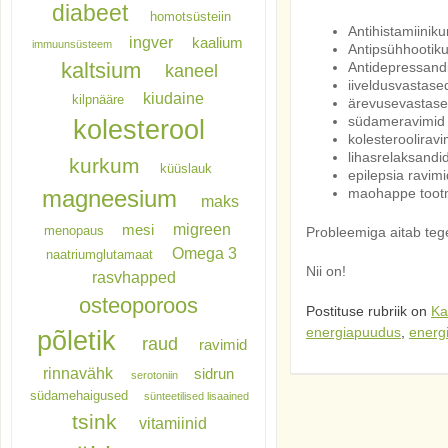
diabeet
homotsüsteiin
Antihistamiinik
ingver
kaalium
immuunsüsteem
Antipsühhootik
kaltsium
Antidepressand
kaneel
iiveldusvastas
kiudaine
kilpnääre
ärevusevastase
südameravimid (
kolesterool
kolesterooliravim
lihasrelaksandi
kurkum
küüslauk
epilepsia ravimi
maohappe tootmi
magneesium
maks
migreen
mesi
menopaus
Probleemiga aitab teg
Omega 3
naatriumglutamaat
Nii on!
rasvhapped
osteoporoos
Postituse rubriik on
Ka
energiapuudus
,
energi
põletik
raud
ravimid
rinnavähk
sidrun
serotoniin
südamehaigused
sünteetilised lisaained
tsink
vitamiinid