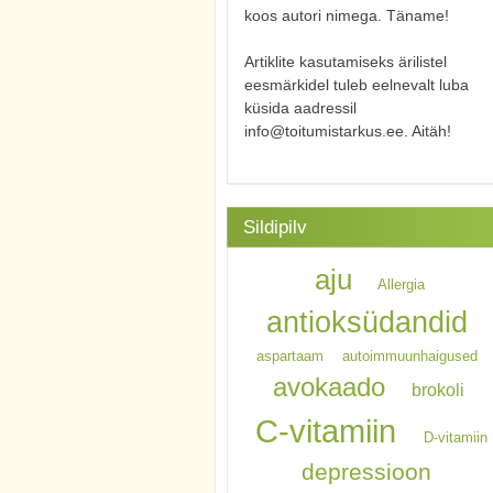
koos autori nimega. Täname!
Artiklite kasutamiseks ärilistel
eesmärkidel tuleb eelnevalt luba
küsida aadressil
info@toitumistarkus.ee. Aitäh!
Sildipilv
aju
Allergia
antioksüdandid
aspartaam
autoimmuunhaigused
avokaado
brokoli
C-vitamiin
D-vitamiin
depressioon