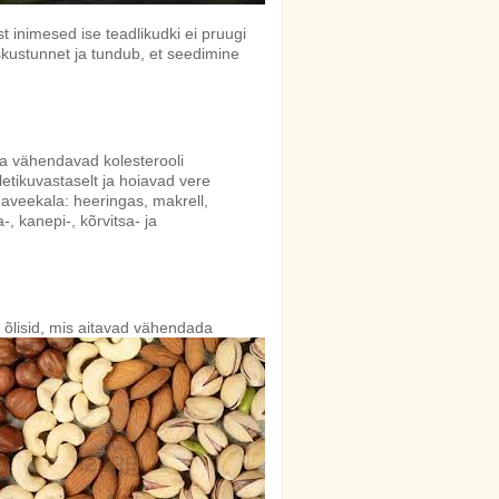
t inimesed ise teadlikudki ei pruugi
raskustunnet ja tundub, et seedimine
ja vähendavad kolesterooli
tikuvastaselt ja hoiavad vere
veekala: heeringas, makrell,
, kanepi-, kõrvitsa- ja
õlisid, mis aitavad
vähendada