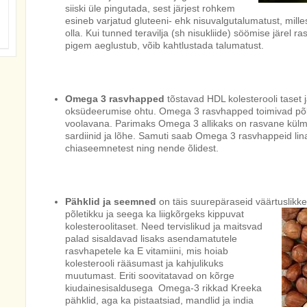
siiski üle pingutada, sest järjest rohkem
esineb varjatud gluteeni- ehk nisuvalgutalumatust, milles
olla. Kui tunned teravilja (sh nisukliide) söömise järel 
pigem aeglustub, võib kahtlustada talumatust.
Omega 3 rasvhapped
tõstavad HDL kolesterooli taset 
oksüdeerumise ohtu. Omega 3 rasvhapped toimivad põle
voolavana. Parimaks Omega 3 allikaks on rasvane külma
sardiinid ja lõhe. Samuti saab Omega 3 rasvhappeid lina-
chiaseemnetest ning nende õlidest.
Pähklid ja seemned
on täis suurepäraseid väärtuslikke 
põletikku ja seega ka liigkõrgeks kippuvat
kolesteroolitaset. Need tervislikud ja maitsvad
palad sisaldavad lisaks asendamatutele
rasvhapetele ka E vitamiini, mis hoiab
kolesterooli rääsumast ja kahjulikuks
muutumast. Eriti soovitatavad on kõrge
kiudainesisaldusega Omega-3 rikkad Kreeka
pähklid, aga ka pistaatsiad, mandlid ja india