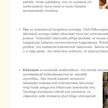
pähklid. Hoidu pähklitest, mis on soolatud või
suhkrustatud, kuna need ei kuulu kahjuks
tervisetoitude nimekirja.
Tee
on kolesterooli langetava toimega. USA Põllumajan
läbiviidud uuringu väitel vähendab must tee vererasvade
jooksul. Teadustöö tulemuste põhjal järeldati, et musta 
haigestuda südame-veresoonkonna haigustesse. Rohelin
poolest, mis kaitsevad kolesterooli rääsumast. Samuti ai
n.ö välja pesta. Joo teed ilma suhkruta, nii aitad puhas
Küüslauk
on looduslik antibiootikum, mis toimib viirust
vereliistakute kokku
kleepumist ja alandab
vererõhku. See imevili kaitseb veresooni,
takistades kolesteroolil arteriseintele liimumast
ning hoiab seega ära hilisemate ladestuste ohu.
Tarvitage küüslauku ohtralt just värskena, nii
väljendub selle imetaime jõud kõige võimsamalt.