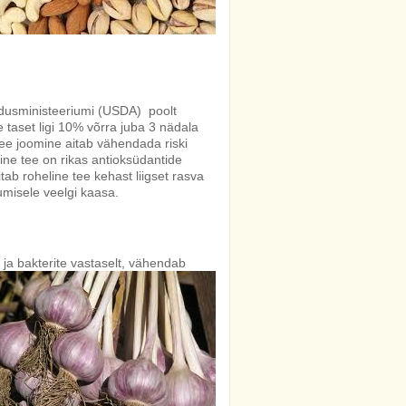
dusministeeriumi (USDA) poolt
 taset ligi 10% võrra juba 3 nädala
tee joomine aitab vähendada riski
e tee on rikas antioksüdantide
tab roheline tee kehast liigset rasva
tumisele veelgi kaasa.
e ja bakterite vastaselt, vähendab