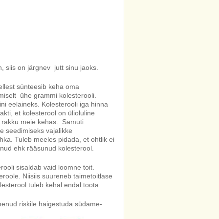
siis on järgnev jutt sinu jaoks.
ellest sünteesib keha oma
iselt ühe grammi kolesterooli.
ni eelaineks. Kolesterooli iga hinna
ti, et kolesterool on ülioluline
i rakku meie kehas. Samuti
e seedimiseks vajalikke
ka. Tuleb meeles pidada, et ohtlik ei
unud ehk rääsunud kolesterool.
oli sisaldab vaid loomne toit.
eroole. Niisiis suureneb taimetoitlase
esterool tuleb kehal endal toota.
enenud riskile haigestuda südame-