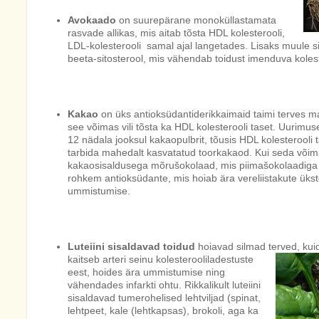
Avokaado
on suurepärane monoküllastamata
rasvade allikas, mis aitab tõsta HDL kolesterooli,
LDL-kolesterooli samal ajal langetades. Lisaks muule 
beeta-sitosterool, mis vähendab toidust imenduva kolest
Kakao
on üks antioksüdantiderikkaimaid taimi terves m
see võimas vili tõsta ka HDL kolesterooli taset. Uurimuse
12 nädala jooksul kakaopulbrit, tõusis HDL kolesterooli
tarbida mahedalt kasvatatud toorkakaod. Kui seda võimalu
kakaosisaldusega mõrušokolaad, mis piimašokolaadiga 
rohkem antioksüdante, mis hoiab ära vereliistakute ükst
ummistumise.
Luteiini sisaldavad toidud
hoiavad silmad terved, kuid
kaitseb arteri seinu kolesterooliladestuste
eest, hoides ära ummistumise ning
vähendades infarkti ohtu. Rikkalikult luteiini
sisaldavad tumerohelised lehtviljad (spinat,
lehtpeet, kale (lehtkapsas), brokoli, aga ka