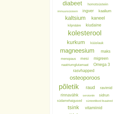
diabeet
homotsüsteiin
ingver
kaalium
immuunsüsteem
kaltsium
kaneel
kiudaine
kilpnääre
kolesterool
kurkum
küüslauk
magneesium
maks
migreen
mesi
menopaus
Omega 3
naatriumglutamaat
rasvhapped
osteoporoos
põletik
raud
ravimid
rinnavähk
sidrun
serotoniin
südamehaigused
sünteetilised lisaained
tsink
vitamiinid