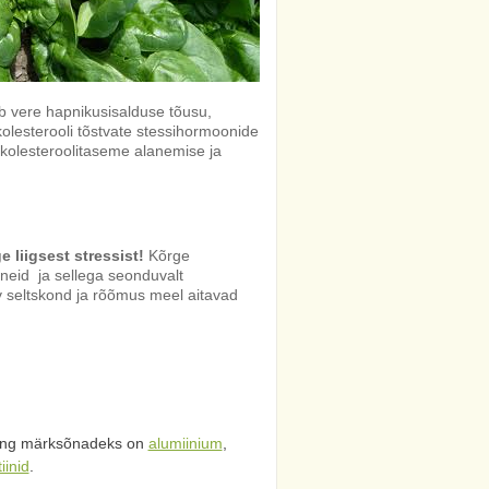
 vere hapnikusisalduse tõusu,
lesterooli tõstvate stessihormoonide
kolesteroolitaseme alanemise ja
 liigsest stressist!
Kõrge
ineid ja sellega seonduvalt
iv seltskond ja rõõmus meel aitavad
ng märksõnadeks on
alumiinium
,
iinid
.