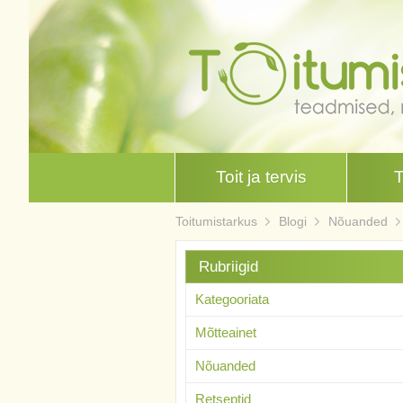
Toit ja tervis
Toitumistarkus
Blogi
Nõuanded
Rubriigid
Kategooriata
Mõtteainet
Nõuanded
Retseptid