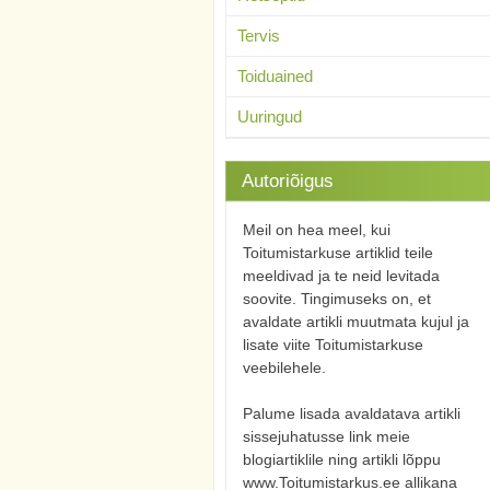
Tervis
Toiduained
Uuringud
Autoriõigus
Meil on hea meel, kui
Toitumistarkuse artiklid teile
meeldivad ja te neid levitada
soovite. Tingimuseks on, et
avaldate artikli muutmata kujul ja
lisate viite Toitumistarkuse
veebilehele.
Palume lisada avaldatava artikli
sissejuhatusse link meie
blogiartiklile ning artikli lõppu
www.Toitumistarkus.ee allikana