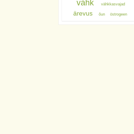
vähk
vähkkasvajad
ärevus
õun
östrogeen