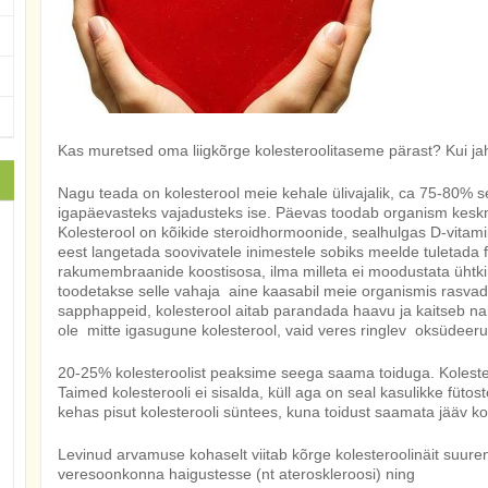
Kas muretsed oma liigkõrge kolesteroolitaseme pärast? Kui jah, 
Nagu teada on kolesterool meie kehale ülivajalik, ca 75-80% s
igapäevasteks vajadusteks ise. Päevas toodab organism keskm
Kolesterool on kõikide steroidhormoonide, sealhulgas D-vitamii
eest langetada soovivatele inimestele sobiks meelde tuletada fak
rakumembraanide koostisosa, ilma milleta ei moodustata ühtk
toodetakse selle vahaja aine kaasabil meie organismis rasvad
sapphappeid, kolesterool aitab parandada haavu ja kaitseb nah
ole mitte igasugune kolesterool, vaid veres ringlev oksüdeer
20-25% kolesteroolist peaksime seega saama toiduga. Kolestero
Taimed kolesterooli ei sisalda, küll aga on seal kasulikke fütost
kehas pisut kolesterooli süntees, kuna toidust saamata jääv kol
Levinud arvamuse kohaselt viitab kõrge kolesteroolinäit suur
veresoonkonna haigustesse (nt ateroskleroosi) ning