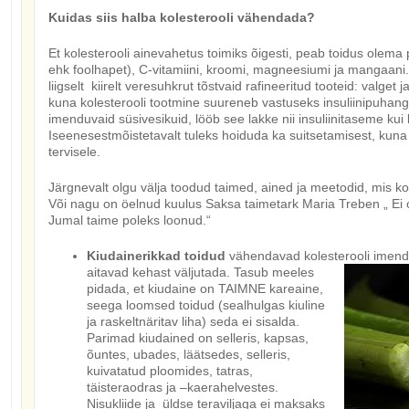
Kuidas siis halba kolesterooli vähendada?
Et kolesterooli ainevahetus toimiks õigesti, peab toidus olema p
ehk foolhapet), C-vitamiini, kroomi, magneesiumi ja mangaani. Ol
liigselt kiirelt veresuhkrut tõstvaid rafineeritud tooteid: valget j
kuna kolesterooli tootmine suureneb vastuseks insuliinipuhangu
imenduvaid süsivesikuid, lööb see lakke nii insuliinitaseme kui 
Iseenesestmõistetavalt tuleks hoiduda ka suitsetamisest, kun
tervisele.
Järgnevalt olgu välja toodud taimed, ained ja meetodid, mis ko
Või nagu on öelnud kuulus Saksa taimetark Maria Treben „ Ei o
Jumal taime poleks loonud.“
Kiudainerikkad toidud
vähendavad kolesterooli imend
aitavad kehast väljutada. Tasub meeles
pidada, et kiudaine on TAIMNE kareaine,
seega loomsed toidud (sealhulgas kiuline
ja raskeltnäritav liha) seda ei sisalda.
Parimad kiudained on selleris, kapsas,
õuntes, ubades, läätsedes, selleris,
kuivatatud ploomides, tatras,
täisteraodras ja –kaerahelvestes.
Nisukliide ja üldse teraviljaga ei maksaks