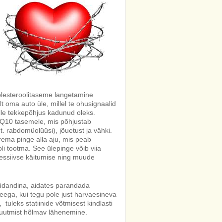
 kolesteroolitaseme langetamine
t oma auto üle, millel te ohusignaalid
lle tekkepõhjus kadunud oleks.
ni Q10 tasemele, mis põhjustab
 rabdomüolüüsi), jõuetust ja vähki.
urema pinge alla aju, mis peab
 tootma. See ülepinge võib viia
ressiivse käitumise ning muude
oksüdandina, aidates parandada
eega, kui tegu pole just harvaesineva
tuleks statiinide võtmisest kindlasti
e muutmist hõlmav lähenemine.