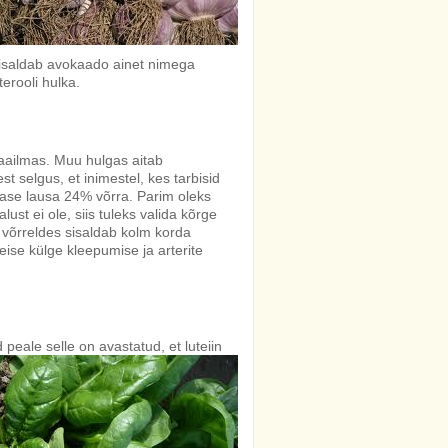
sisaldab avokaado ainet nimega
erooli hulka.
aailmas. Muu hulgas aitab
st selgus, et inimestel, kes tarbisid
 tase lausa 24% võrra. Parim oleks
st ei ole, siis tuleks valida kõrge
võrreldes sisaldab kolm korda
eise külge kleepumise ja arterite
 peale selle on avastatud, et
luteiin