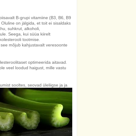
iisavalt B-grupi vitamiine (B3, B6, B9
uline on jälgida, et toit ei sisaldaks
ahu, suhkrut, alkoholi,
le. Seega, kui süüa kiirelt
kolesterooli tootmise.
a see mõjub kahjustavalt veresoonte
lesteroolitaset optimeerida aitavad.
le veel loodud haigust, mille vastu
umist sooltes, seovad
üleliigse ja ja