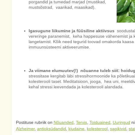
porgandid ja tumedad marjad (mustikad,
mustsõstrad, vaarikad, maasikad).
Igasugune liikumine ja füüsiline aktiivsus
soodustab
vereringe paranemist, keha happesuse vähenemist ja ko
langetamist. Kõik need tegurid toovad omakorda kaasa 
immuunsüsteemi aktiveerumise.
Ja viimane elumuutev(!) nõuanne tuleb siit: hoiduge
stressitase kergitab läbi stressihormoonide ka põletikua
kolesterooli taset. Meditatsioon, jooga, hea uni, meeld
kehal stressi leevendada ja kolesterooli alandada.
Postituse rubriik on
Nõuanded
,
Tervis
,
Toiduained
,
Uuringud
ni
Alzheimer
,
antioksüdandid
,
kiudaine
,
kolesterool
,
sapikivid
,
stat