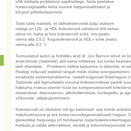
võib tekitada probleeme sapikividega. Seda peetakse
hoiatussignaaliks keha suurest happesisaldusest ja
kõrgest põletikutasemest.
Siiski tuleb märkida, et üldkolesteroolist palju olulisem
näitaja on LDL- ja HDL-kolesterooli vahekord ehk kehas
oleva nn. halva ja hea kolesterooli suhe, mis peaks
olema alla 2,5:1. Kogukolesterooli ja HDL-i suhe peaks
olema alla 4,2 :1.
Tunnustatud autori ja holistliku arsti dr. Jon Barroni sõnul on
arstirohtude (statiinide) abil sama mõttekas, kui tunda heameel
lahti ühendate… Probleemi näiline kadumine ei tähenda, et se
Pealegi mõjuvad statiinid rängalt meile olulise energiavitamii
omakorda südameprobleeme, raskelt kulgevaid lihashaigusi (nt.
Statiinide abil liigmadalaks surutud kolesteroolitase paneb su
hakkama maksa asemel nüüd ise kompensatoorselt kolesterooli
masenduse, depressiooni, alkoholilembuse, kuritegeliku ja ag
sõltuvuste väljakujunemiseni.
Kolesteroolil on ülioluline roll aju kaitsmisel: see toimib anti
mälufunktsioone ja ära hoida neurodegeneratiivseid haigusi. S
geneetilise haigusega (nt familiaarse hüperkolesteroleemiaga), 
hoiduda ja valida alternatiivne, elustiili ja toitumisharjumust