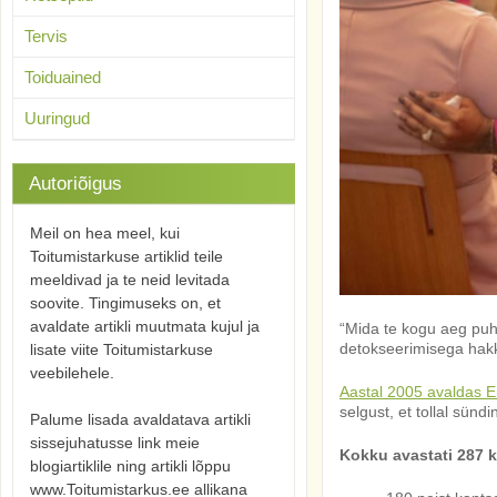
Tervis
Toiduained
Uuringud
Autoriõigus
Meil on hea meel, kui
Toitumistarkuse artiklid teile
meeldivad ja te neid levitada
soovite. Tingimuseks on, et
avaldate artikli muutmata kujul ja
“Mida te kogu aeg puh
detokseerimisega hakk
lisate viite Toitumistarkuse
veebilehele.
Aastal 2005 avaldas 
selgust, et tollal sünd
Palume lisada avaldatava artikli
sissejuhatusse link meie
Kokku avastati 287 
blogiartiklile ning artikli lõppu
www.Toitumistarkus.ee allikana