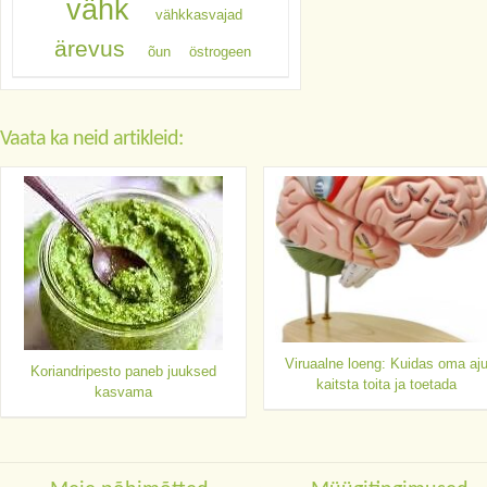
vähk
vähkkasvajad
ärevus
õun
östrogeen
Vaata ka neid artikleid:
Viruaalne loeng: Kuidas oma aj
Koriandripesto paneb juuksed
kaitsta toita ja toetada
kasvama