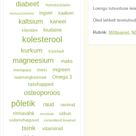
diabeet
homotsüsteiin
Loengu tutvustuse lei
ingver
kaalium
immuunsüsteem
kaltsium
Oled lahkelt teretulnud
kaneel
kiudaine
kilpnääre
Rubriik:
Mõtteainet
,
N
kolesterool
kurkum
küüslauk
magneesium
maks
migreen
mesi
menopaus
Omega 3
naatriumglutamaat
rasvhapped
osteoporoos
põletik
raud
ravimid
rinnavähk
sidrun
serotoniin
südamehaigused
sünteetilised lisaained
tsink
vitamiinid