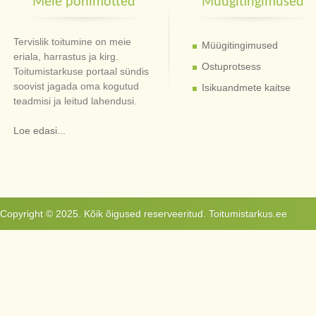
Meie põhimõtted
Müügitingimused
Tervislik toitumine on meie
Müügitingimused
eriala, harrastus ja kirg.
Ostuprotsess
Toitumistarkuse portaal sündis
soovist jagada oma kogutud
Isikuandmete kaitse
teadmisi ja leitud lahendusi.
Loe edasi...
Copyright © 2025. Kõik õigused reserveeritud. Toitumistarkus.ee