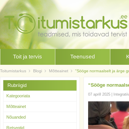
Toit ja tervis
Teenused
Toitumistarkus
Blogi
Mõtteainet
“Sööge normaalselt ja ärge gu
“Sööge normaalsel
Rubriigid
07 aprill 2025
|
Integrati
Kategooriata
Mõtteainet
Nõuanded
Retseptid