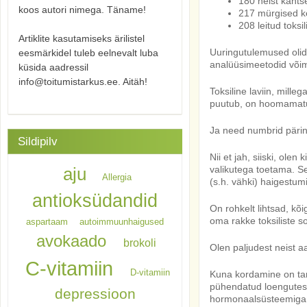
180 neist kants
koos autori nimega. Täname!
217 mürgised k
208 leitud toks
Artiklite kasutamiseks ärilistel
Uuringutulemused olid 
eesmärkidel tuleb eelnevalt luba
analüüsimeetodid võim
küsida aadressil
info@toitumistarkus.ee. Aitäh!
Toksiline laviin, mill
puutub, on hoomamatu
Ja need numbrid pärine
Sildipilv
Nii et jah, siiski, ole
valikutega toetama. S
aju
Allergia
(s.h. vähki) haigestum
antioksüdandid
On rohkelt lihtsad, kõ
oma rakke toksiliste so
aspartaam
autoimmuunhaigused
avokaado
brokoli
Olen paljudest neist a
C-vitamiin
D-vitamiin
Kuna kordamine on tark
pühendatud loengutes. 
depressioon
hormonaalsüsteemiga 