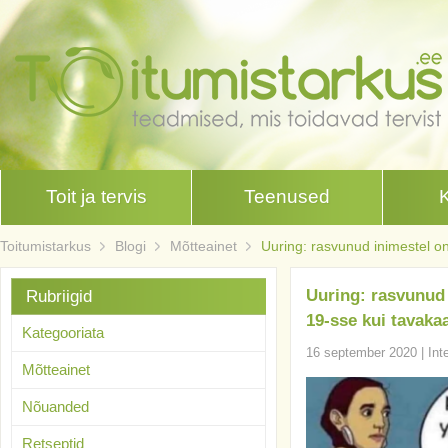
Toit ja tervis
Teenused
Toitumistarkus
Blogi
Mõtteainet
Uuring: rasvunud inimestel on
Uuring: rasvunud 
Rubriigid
19-sse kui tavakaa
Kategooriata
16 september 2020
|
Int
Mõtteainet
Nõuanded
Retseptid