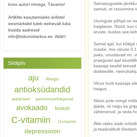
Samasugusele järeldus
koos autori nimega. Täname!
samuti, et rasvumine tõ
Artiklite kasutamiseks ärilistel
Uuringute põhjal on ise
eesmärkidel tuleb eelnevalt luba
haiglasse. Nüüd, kus ül
küsida aadressil
arvate, kuidas see keh
info@toitumistarkus.ee. Aitäh!
Samal ajal, kui kõikjal
maske, mis viiruse 0.1
paku, unustavad nn. v
praegusel ajal elustii
Sildipilv
kaasaja taudid teevad 
diabeedile, neerukahj
aju
Allergia
Viirus toob kaasaja üleü
antioksüdandid
haigus.
aspartaam
autoimmuunhaigused
Niisiis pole mingit mõ
avokaado
jääda, nii nagu ka gri
brokoli
vähenenud, ja seda hoo
C-vitamiin
D-vitamiin
Äkki oleks siiski mõis
ja teaduslikult tõest
depressioon