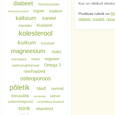
diabeet
Kus on riiklikud ülesk
homotsüsteiin
ingver
kaalium
immuunsüsteem
Postituse rubriik on
Mõ
kaltsium
kaneel
diabeet
,
maskid
,
rasv
kiudaine
kilpnääre
kolesterool
kurkum
küüslauk
magneesium
maks
migreen
mesi
menopaus
Omega 3
naatriumglutamaat
rasvhapped
osteoporoos
põletik
raud
ravimid
rinnavähk
sidrun
serotoniin
südamehaigused
sünteetilised lisaained
tsink
vitamiinid