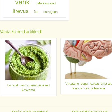
vähk
vähkkasvajad
ärevus
õun
östrogeen
Vaata ka neid artikleid:
Viruaalne loeng: Kuidas oma aj
Koriandripesto paneb juuksed
kaitsta toita ja toetada
kasvama