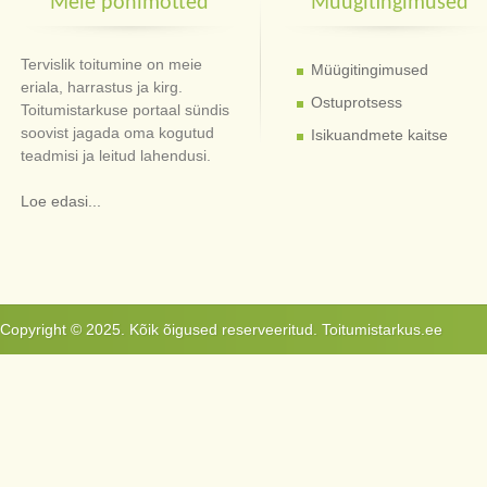
Meie põhimõtted
Müügitingimused
Tervislik toitumine on meie
Müügitingimused
eriala, harrastus ja kirg.
Ostuprotsess
Toitumistarkuse portaal sündis
soovist jagada oma kogutud
Isikuandmete kaitse
teadmisi ja leitud lahendusi.
Loe edasi...
Copyright © 2025. Kõik õigused reserveeritud. Toitumistarkus.ee