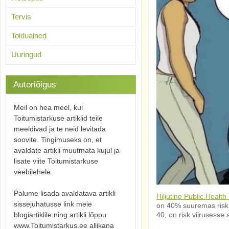
Tervis
Toiduained
Uuringud
Autoriõigus
Meil on hea meel, kui
Toitumistarkuse artiklid teile
meeldivad ja te neid levitada
soovite. Tingimuseks on, et
avaldate artikli muutmata kujul ja
lisate viite Toitumistarkuse
veebilehele.
Palume lisada avaldatava artikli
Hiljutine Public Healt
sissejuhatusse link meie
on 40% suuremas riski
blogiartiklile ning artikli lõppu
40, on risk viirusesse
www.Toitumistarkus.ee allikana