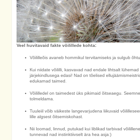
Veel huvitavaid fakte võilillede kohta:
Võililleõis avaneb hommikul tervitamiseks ja sulgub õh
Kui niidate võililli, kasvavad nad endale lihtsalt lühemad
järjekindlusega edasi! Nad on tõelised ellujäämismeistr
edukamad taimed.
Võililledel on taimedest üks pikimaid õitseaegu. Seemne
tolmeldama.
Tuuleiil võib väikeste langevarjudena liikuvaid võililles
lille algsest õitsemiskohast.
Nii loomad, linnud, putukad kui liblikad tarbivad võilillen
tunnevad nad instinktiivselt ära hea asja:)