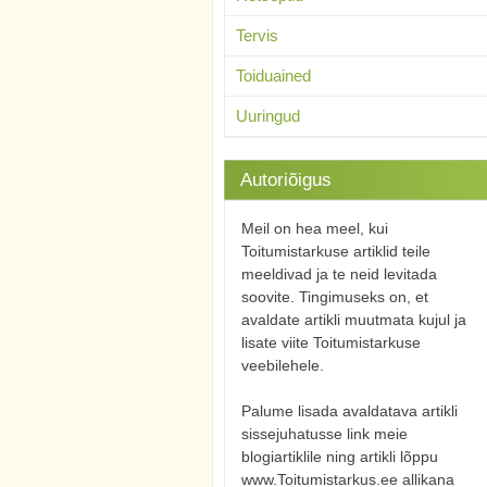
Tervis
Toiduained
Uuringud
Autoriõigus
Meil on hea meel, kui
Toitumistarkuse artiklid teile
meeldivad ja te neid levitada
soovite. Tingimuseks on, et
avaldate artikli muutmata kujul ja
lisate viite Toitumistarkuse
veebilehele.
Palume lisada avaldatava artikli
sissejuhatusse link meie
blogiartiklile ning artikli lõppu
www.Toitumistarkus.ee allikana