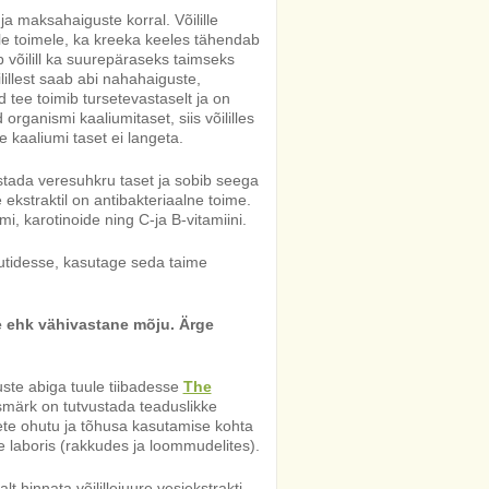
ja maksahaiguste korral. Võilille
ale toimele, ka kreeka keeles tähendab
 võilill ka suurepäraseks taimseks
õilillest saab abi nahahaiguste,
d tee toimib tursetevastaselt ja on
rganismi kaaliumitaset, siis võililles
e kaaliumi taset ei langeta.
lustada veresuhkru taset ja sobib seega
 ekstraktil on antibakteriaalne toime.
umi, karotinoide ning C-ja B-vitamiini.
uutidesse, kasutage seda taime
ne ehk vähivastane mõju. Ärge
ste abiga tuule tiibadesse
The
smärk on tutvustada teaduslikke
dete ohutu ja tõhusa kasutamise kohta
le laboris (rakkudes ja loommudelites).
t hinnata võilillejuure vesiekstrakti