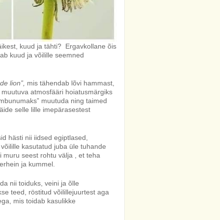
ikest, kuud ja tähti? Ergavkollane õis
ab kuud ja võilille seemned
de lion”,
mis tähendab lõvi hammast,
t muutuva atmosfääri hoiatusmärgiks
“hambunumaks” muutuda ning taimed
e selle lille imepärasestest
 hästi nii iidsed egiptlased,
 võilille kasutatud juba üle tuhande
 muru seest rohtu välja , et teha
ikerhein ja kummel.
a nii toiduks, veini ja õlle
e teed, röstitud võilillejuurtest aga
ga, mis toidab kasulikke