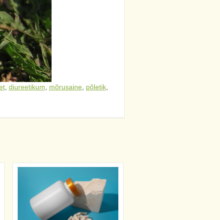
et
,
diureetikum
,
mõrusaine
,
põletik
,