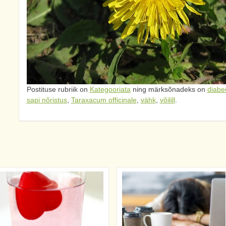
Postituse rubriik on
Kategooriata
ning märksõnadeks on
diabe
sapi nõristus
,
Taraxacum officinale
,
vähk
,
võilill
.