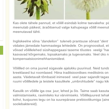
Kas olete tähele pannud, et võilill esindab kolme taevakeha: pä
meenutab päikest, äraõitsenud valge kahupeaga võilill meenut
meenutavad tähti.
Ingliskeelne sõna
“dandelion”
tuleneb prantsuse sõnast “
dent 
viidates jämedate hammastega lehtedele. On prognoositud, e
võivad võilillelehed süsihappegaasi taseme tõustes veelgi 
kasvavad kõrgemaks, lopsakamaks ja tugevamaks. Veel üks näid
kompensatsioonimehhanismidest.
Võililled on oma juured sügavale ajalukku puurinud. Neid tundsid
kreeklased kui roomlased. Hiina traditsioonilises meditsiinis on
aasta. Väidetavalt tõmbasid inimesed veel paar sajandit tagasi
ruumi võililledele ja teistele kasulikele „umbrohtudele” nagu k
Kasulik on võilille iga osa: juur, lehed ja õis. Taime saab kasutad
valmistamiseks, ravimiteks kui värvimiseks. Võilillejuurest tehaks
kohvi, kusjuures tegu on ka suurepärase prebiootikumiga (aine
soolebaktereid).