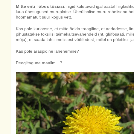
Mitte eriti lõbus tõsiasi
: riigid kulutavad igal aastal hiiglas
luua ühesugused muruplatse. Üheülbalise muru rohelisena ho
hoomamatult suur kogus vett.
Kas pole kurioosne, et mitte öelda traagiline, et aedadesse, l
pihustatakse toksilisi taimekaitsevahendeid (nt. glüfosaati, mi
mõju), et saada lahti imelistest võililledest, millel on põletiku
Kas pole äraspidine lähenemine?
Peeglitagune maailm…?