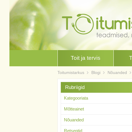
Toit ja tervis
Toitumistarkus
Blogi
Nõuanded
Rubriigid
Kategooriata
Mõtteainet
Nõuanded
Retseptid