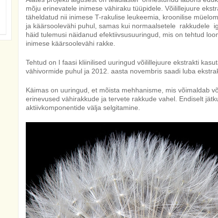
mõju erinevatele inimese vähiraku tüüpidele. Võilillejuure ekstra
täheldatud nii inimese T-rakulise leukeemia, kroonilise müelo
ja käärsoolevähi puhul, samas kui normaalsetele rakkudele i
häid tulemusi näidanud efektiivsusuuringud, mis on tehtud loommu
inimese käärsoolevähi rakke.
Tehtud on I faasi kliinilised uuringud võilillejuure ekstrakti ka
vähivormide puhul ja 2012. aasta novembris saadi luba ekstra
Käimas on uuringud, et mõista mehhanisme, mis võimaldab võili
erinevused vähirakkude ja tervete rakkude vahel. Endiselt jätku
aktiivkomponentide välja selgitamine.