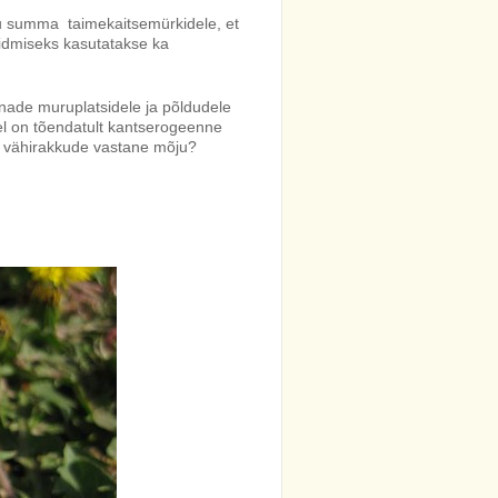
liku summa taimekaitsemürkidele, et
idmiseks kasutatakse ka
innade muruplatsidele ja põldudele
llel on tõendatult kantserogeenne
- ja vähirakkude vastane mõju?