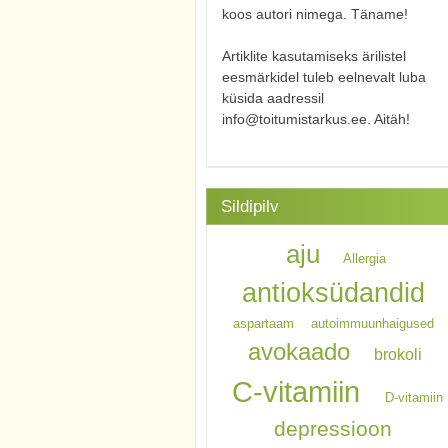
koos autori nimega. Täname!
Artiklite kasutamiseks ärilistel
eesmärkidel tuleb eelnevalt luba
küsida aadressil
info@toitumistarkus.ee. Aitäh!
Sildipilv
aju
Allergia
antioksüdandid
aspartaam
autoimmuunhaigused
avokaado
brokoli
C-vitamiin
D-vitamiin
depressioon