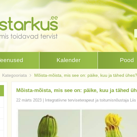
Teenused
Kalender
Pood
Kategooriata
Mõista-mõista, mis see on: päike, kuu ja tähed ühes
Mõista-mõista, mis see on: päike, kuu ja tähed ü
22 märts 2023
|
Integratiivne terviseterapeut ja toitumisnõustaja Lii