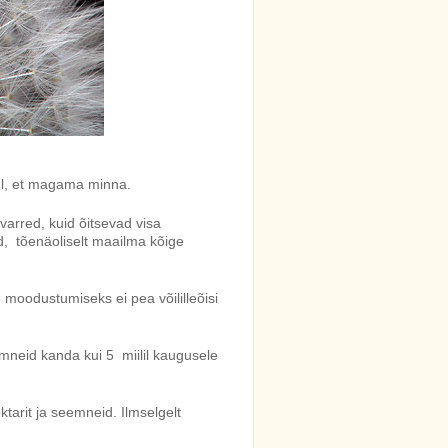
tul, et magama minna.
 varred, kuid õitsevad visa
id, tõenäoliselt maailma kõige
 moodustumiseks ei pea võililleõisi
eemneid kanda kui 5 miilil kaugusele
ektarit ja seemneid. Ilmselgelt