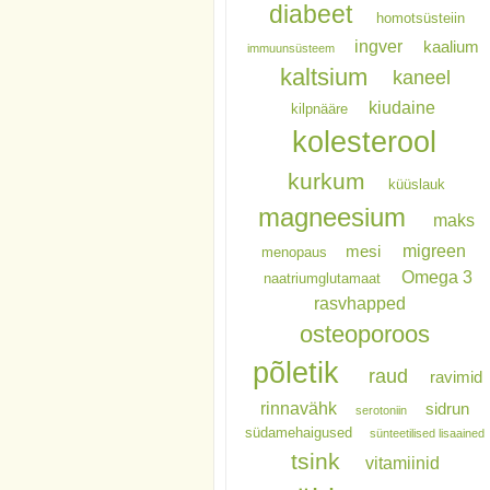
diabeet
homotsüsteiin
ingver
kaalium
immuunsüsteem
kaltsium
kaneel
kiudaine
kilpnääre
kolesterool
kurkum
küüslauk
magneesium
maks
migreen
mesi
menopaus
Omega 3
naatriumglutamaat
rasvhapped
osteoporoos
põletik
raud
ravimid
rinnavähk
sidrun
serotoniin
südamehaigused
sünteetilised lisaained
tsink
vitamiinid