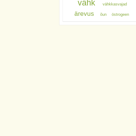
vähk
vähkkasvajad
ärevus
õun
östrogeen