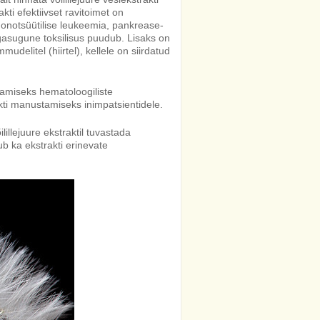
kti efektiivset ravitoimet on
monotsüütilise leukeemia, pankrease-
gasugune toksilisus puudub. Lisaks on
delitel (hiirtel), kellele on siirdatud
sutamiseks hematoloogiliste
kti manustamiseks inimpatsientidele.
llejuure ekstraktil tuvastada
b ka ekstrakti erinevate