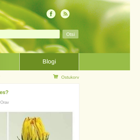
Blogi
?
Ostukorv
hes?
s Orav