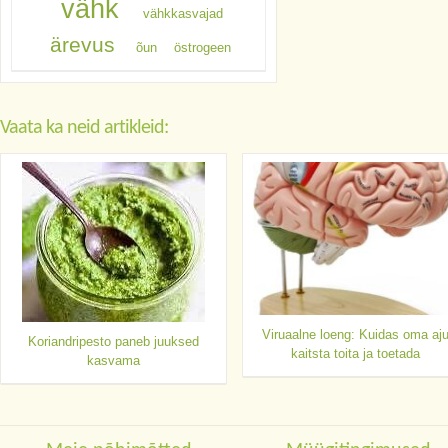
vähk
vähkkasvajad
ärevus
õun
östrogeen
Vaata ka neid artikleid:
Viruaalne loeng: Kuidas oma aj
Koriandripesto paneb juuksed
kaitsta toita ja toetada
kasvama