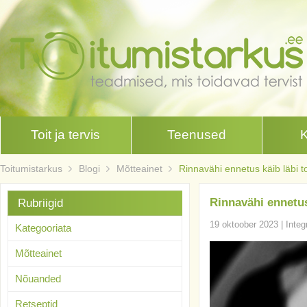
Toit ja tervis
Teenused
Toitumistarkus
Blogi
Mõtteainet
Rinnavähi ennetus käib läbi toi
Rinnavähi ennetus 
Rubriigid
19 oktoober 2023
|
Integ
Kategooriata
Mõtteainet
Nõuanded
Retseptid