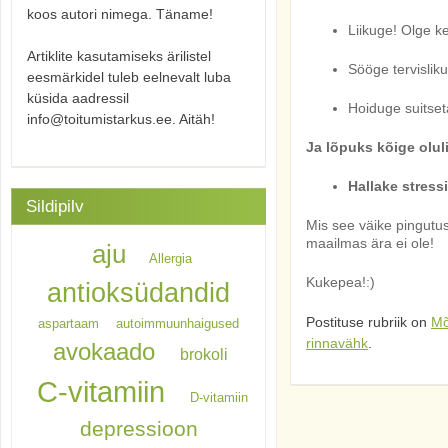
koos autori nimega. Täname!
Liikuge! Olge ke
Artiklite kasutamiseks ärilistel
Sööge tervisliku
eesmärkidel tuleb eelnevalt luba
küsida aadressil
Hoiduge suitse
info@toitumistarkus.ee. Aitäh!
Ja lõpuks kõige olul
Hallake stressi!
Sildipilv
Mis see väike pingutus 
maailmas ära ei ole!
aju
Allergia
Kukepea!:)
antioksüdandid
Postituse rubriik on
Mõ
aspartaam
autoimmuunhaigused
rinnavähk
.
avokaado
brokoli
C-vitamiin
D-vitamiin
depressioon