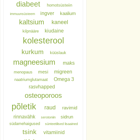
diabeet
homotsüsteiin
ingver
kaalium
immuunsüsteem
kaltsium
kaneel
kiudaine
kilpnääre
kolesterool
kurkum
küüslauk
magneesium
maks
migreen
mesi
menopaus
Omega 3
naatriumglutamaat
rasvhapped
osteoporoos
põletik
raud
ravimid
rinnavähk
sidrun
serotoniin
südamehaigused
sünteetilised lisaained
tsink
vitamiinid