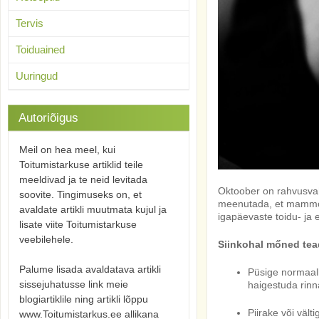
Tervis
Toiduained
Uuringud
Autoriõigus
Meil on hea meel, kui
Toitumistarkuse artiklid teile
meeldivad ja te neid levitada
Oktoober on rahvusvah
soovite. Tingimuseks on, et
meenutada, et mammogr
avaldate artikli muutmata kujul ja
igapäevaste toidu- ja el
lisate viite Toitumistarkuse
veebilehele.
Siinkohal mőned tea
Palume lisada avaldatava artikli
Püsige normaalk
sissejuhatusse link meie
haigestuda rinn
blogiartiklile ning artikli lõppu
Piirake või välti
www.Toitumistarkus.ee allikana