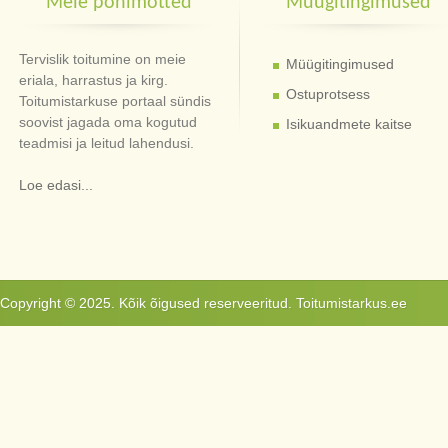
Meie põhimõtted
Müügitingimused
Tervislik toitumine on meie
Müügitingimused
eriala, harrastus ja kirg.
Ostuprotsess
Toitumistarkuse portaal sündis
soovist jagada oma kogutud
Isikuandmete kaitse
teadmisi ja leitud lahendusi.
Loe edasi...
Copyright © 2025. Kõik õigused reserveeritud. Toitumistarkus.ee