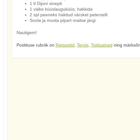
1 tl Dijoni sinepit
1 väike küüslauguküüs, hakkida
2 spl peeneks hakitud värsket peterselli
Soola ja musta pipart maitse järgi
Nautigem!
Postituse rubriik on
Retseptid
,
Tervis
,
Toiduained
ning märksõ