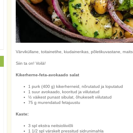
Värviküllane, toitainetihe, kiudainerikas, põletikuvastane, maitse
Siin ta on! Voilà!
Kikerherne-feta-avokaado salat
1 purk (400 g) kikerherneid, nõrutatud ja loputatud
1 suur avokaado, kooritud ja viilutatud
½ väikest punast sibulat, õhukeselt viilutatud
75 g murendatud fetajuustu
Kaste:
3 spl ekstra neitsioliiviõli
1 1/2 spl värskelt pressitud sidrunimahla