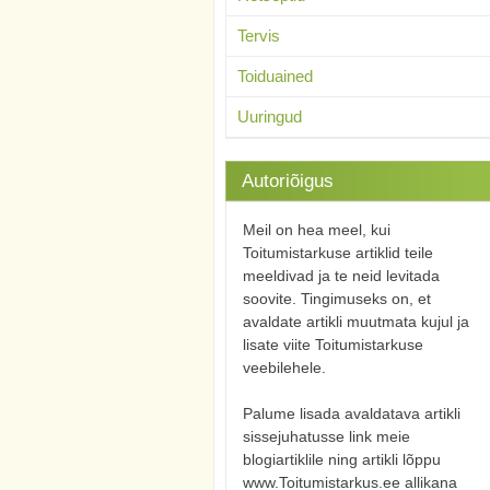
Tervis
Toiduained
Uuringud
Autoriõigus
Meil on hea meel, kui
Toitumistarkuse artiklid teile
meeldivad ja te neid levitada
soovite. Tingimuseks on, et
avaldate artikli muutmata kujul ja
lisate viite Toitumistarkuse
veebilehele.
Palume lisada avaldatava artikli
sissejuhatusse link meie
blogiartiklile ning artikli lõppu
www.Toitumistarkus.ee allikana