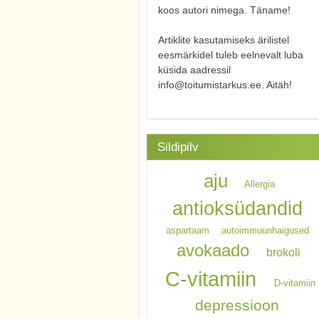
koos autori nimega. Täname!
Artiklite kasutamiseks ärilistel
eesmärkidel tuleb eelnevalt luba
küsida aadressil
info@toitumistarkus.ee. Aitäh!
Sildipilv
aju
Allergia
antioksüdandid
aspartaam
autoimmuunhaigused
avokaado
brokoli
C-vitamiin
D-vitamiin
depressioon