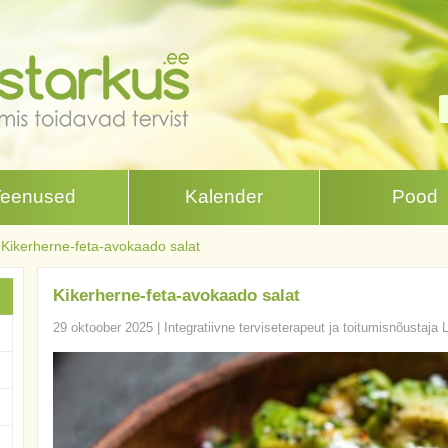
Teenused
Kalender
Pood
Kikerherne-feta-avokaado salat
Kikerherne-feta-avokaado salat
29 oktoober 2025
|
Integratiivne terviseterapeut ja toitumisnõustaja 