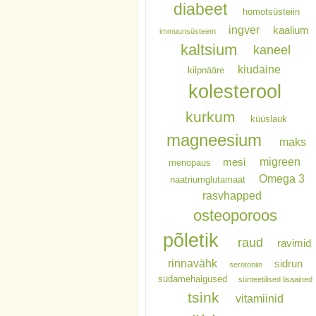
diabeet
homotsüsteiin
ingver
kaalium
immuunsüsteem
kaltsium
kaneel
kiudaine
kilpnääre
kolesterool
kurkum
küüslauk
magneesium
maks
migreen
mesi
menopaus
Omega 3
naatriumglutamaat
rasvhapped
osteoporoos
põletik
raud
ravimid
rinnavähk
sidrun
serotoniin
südamehaigused
sünteetilised lisaained
tsink
vitamiinid