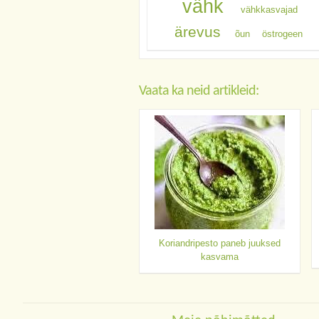
vähk
vähkkasvajad
ärevus
õun
östrogeen
Vaata ka neid artikleid:
Koriandripesto paneb juuksed
kasvama