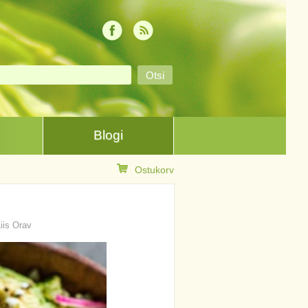
Blogi
Ostukorv
Liis Orav