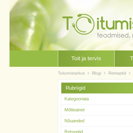
Toit ja tervis
Toitumistarkus
Blogi
Retseptid
Rubriigid
Kategooriata
Mõtteainet
Nõuanded
Retseptid