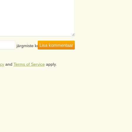
hitsejasse järgmiste kommentaaride
icy
and
Terms of Service
apply.