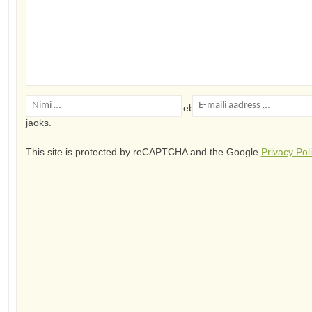
Salvesta minu nimi, e-posti- ja veebiaadress sellesse veebile
jaoks.
This site is protected by reCAPTCHA and the Google
Privacy Pol