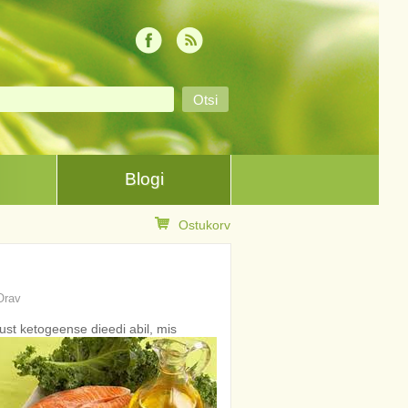
Blogi
Ostukorv
 Orav
just ketogeense dieedi
abil, mis