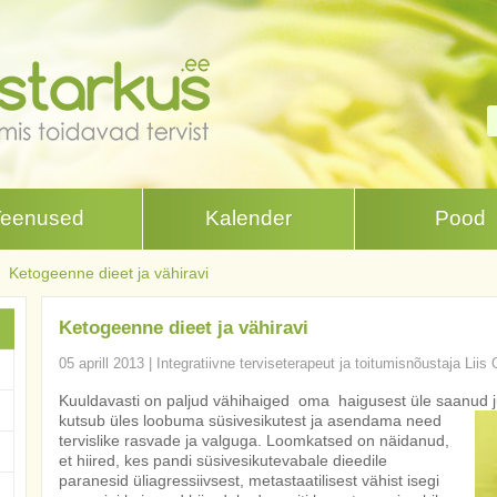
Teenused
Kalender
Pood
Ketogeenne dieet ja vähiravi
Ketogeenne dieet ja vähiravi
05 aprill 2013
|
Integratiivne terviseterapeut ja toitumisnõustaja Liis
Kuuldavasti on paljud vähihaiged oma haigusest üle saanud 
kutsub üles loobuma süsivesikutest ja asendama need
tervislike rasvade ja valguga. Loomkatsed on näidanud,
et hiired, kes pandi süsivesikutevabale dieedile
paranesid üliagressiivsest, metastaatilisest vähist isegi