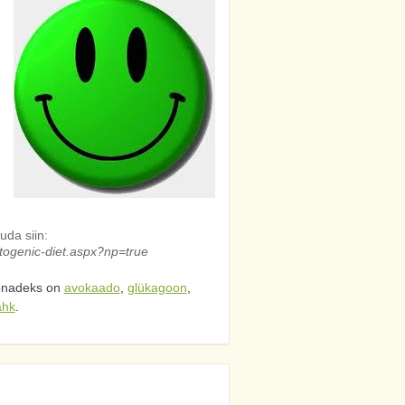
uda siin:
ketogenic-diet.aspx?np=true
õnadeks on
avokaado
,
glükagoon
,
ähk
.