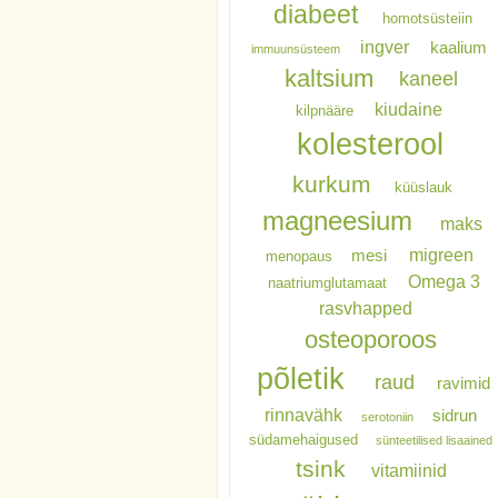
diabeet
homotsüsteiin
ingver
kaalium
immuunsüsteem
kaltsium
kaneel
kiudaine
kilpnääre
kolesterool
kurkum
küüslauk
magneesium
maks
migreen
mesi
menopaus
Omega 3
naatriumglutamaat
rasvhapped
osteoporoos
põletik
raud
ravimid
rinnavähk
sidrun
serotoniin
südamehaigused
sünteetilised lisaained
tsink
vitamiinid