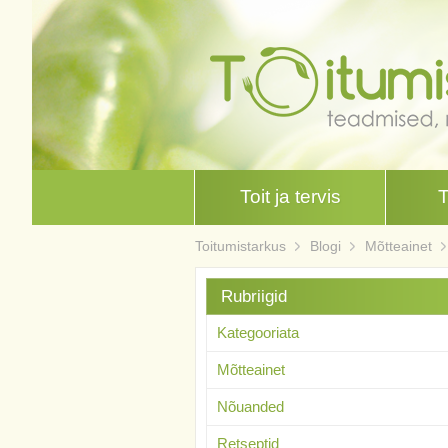
Toit ja tervis
Toitumistarkus
Blogi
Mõtteainet
Rubriigid
Kategooriata
Mõtteainet
Nõuanded
Retseptid