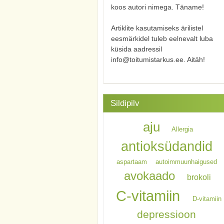
koos autori nimega. Täname!
Artiklite kasutamiseks ärilistel
eesmärkidel tuleb eelnevalt luba
küsida aadressil
info@toitumistarkus.ee. Aitäh!
Sildipilv
aju
Allergia
antioksüdandid
aspartaam
autoimmuunhaigused
avokaado
brokoli
C-vitamiin
D-vitamiin
depressioon