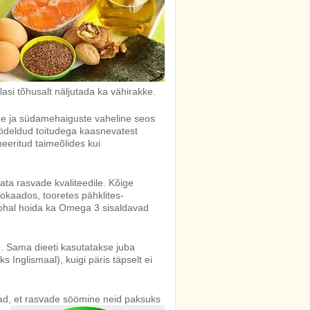
si tõhusalt näljutada ka vähirakke.
de ja südamehaiguste vaheline seos
ödeldud toitudega kaasnevatest
neeritud taimeõlides kui
ata rasvade kvaliteedile. Kõige
okaados, tooretes pähklites-
kohal hoida ka Omega 3 sisaldavad
. Sama dieeti kasutatakse juba
s Inglismaal), kuigi päris täpselt ei
vad, et rasvade söömine
neid paksuks