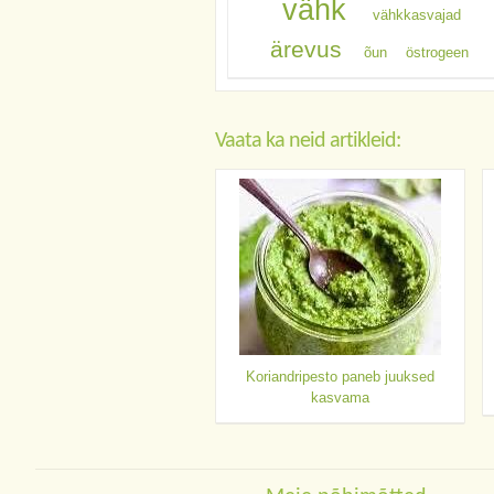
vähk
vähkkasvajad
ärevus
õun
östrogeen
Vaata ka neid artikleid:
Koriandripesto paneb juuksed
kasvama