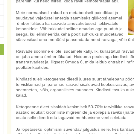
paremini kui need hiired, keda raviti kemoteraapia abil.
Meie normaalsed rakud on metaboolselt paindlikud ja
suudavad vajadusel energia saamiseks glükoosi asemel
ümber lülituda ka rasvade ainevahetusest tekkivatele
ketoonidele. Vähirakkudel selline omadus aga puudub ja
seega, kui elimineerida keha poolt suhkruks muudetavad
süsivesikud oma menüüst ja asendada need rasvaga, võib ühtla
Rasvade söömine ei ole südamele kahjulik, küllastatud rasva
on juba ammu ümber lükatud. Hoiduma peaks aga kindlasti tö
transrasvadest ja liigsest Omega 6, mida leidub ohtralt nii rafi
poolfabrikaatides.
Kindlasti tuleb ketogeense dieedi juures suurt tähelepanu pöör
tervislikumad ja paremad rasvad sisalduvad kookosrasvas, av
seemnetes, võis, orgaanilistes munades. Kindlasti tasuks au
kalad.
Ketogeenne dieet sisaldab keskmiselt 50-70% tervislikke rasvu
aastaid edukalt krooniliste migreenide ja epilepsia raviks (näitek
osata selle dieedi edu tagavaid mehhanisme veel seletada.
Ja lõpetuseks optimismi süvendav julgustus neile, kes karda