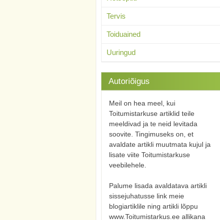
Tervis
Toiduained
Uuringud
Autoriõigus
Meil on hea meel, kui
Toitumistarkuse artiklid teile
meeldivad ja te neid levitada
soovite. Tingimuseks on, et
avaldate artikli muutmata kujul ja
lisate viite Toitumistarkuse
veebilehele.
Palume lisada avaldatava artikli
sissejuhatusse link meie
blogiartiklile ning artikli lõppu
www.Toitumistarkus.ee allikana