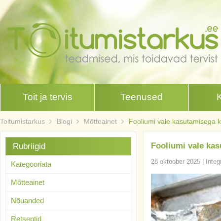
Toit ja tervis
Teenused
Toitumistarkus
Blogi
Mõtteainet
Fooliumi vale kasutamisega k
Fooliumi vale kas
Rubriigid
28 oktoober 2025
|
Integ
Kategooriata
Mõtteainet
Nõuanded
Retseptid