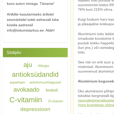
Näiteks võib punase li
koos autori nimega. Täname!
suurenemist toidus 89
76% kuni 215% võrra.
Artiklite kasutamiseks ärilistel
Kuigi fooliumi harv ka
eesmärkidel tuleb eelnevalt luba
ja pikaajaline kokkupu
küsida aadressil
info@toitumistarkus.ee. Aitäh!
Alumiiniumi toitu lekki
omaduste koostoime ko
puutub kokku happelist
õun jms.) või vürtside
toitu.
Sildipilv
See risk on eriti suur 
aju
Allergia
röstimisel. Alumiinium
suurenenud alumiiniumi
antioksüdandid
Alumiinium koguneb 
aspartaam
autoimmuunhaigused
avokaado
brokoli
Üks alumiiniumi põhip
toksilise kergmetalli l
C-vitamiin
neurodegeneratiivsete
D-vitamiin
(ning kognitiivse või
depressioon