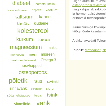
Liigne alumiinium ava
diabeet
homotsüsteiin
osteoporoosi tekkimis
ning kahjustab rakkud
ingver
kaalium
immuunsüsteem
ja hormonaalsüsteemi t
kaltsium
kaneel
erinevaid terviseprob
kiudaine
kilpnääre
Alumiiniumiga kokkupu
kolesterool
kööginõude kasutamine 
kurkum
küüslauk
Artikkel avaldati Tele
magneesium
maks
Rubriik:
Mõtteainet
,
N
migreen
mesi
menopaus
Omega 3
naatriumglutamaat
rasvhapped
osteoporoos
põletik
raud
ravimid
rinnavähk
sidrun
serotoniin
tsink
südamehaigused
tervis
vähk
vitamiinid