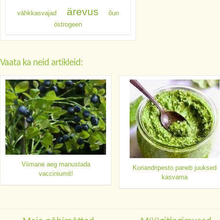
ärevus
vähkkasvajad
õun
östrogeen
Vaata ka neid artikleid:
Viimane aeg manustada
Koriandripesto paneb juuksed
vacciniumit!
kasvama