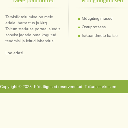
Meie põhimõtted
Müügitingimused
Tervislik toitumine on meie
Müügitingimused
eriala, harrastus ja kirg.
Ostuprotsess
Toitumistarkuse portaal sündis
soovist jagada oma kogutud
Isikuandmete kaitse
teadmisi ja leitud lahendusi.
Loe edasi...
Copyright © 2025. Kõik õigused reserveeritud. Toitumistarkus.ee