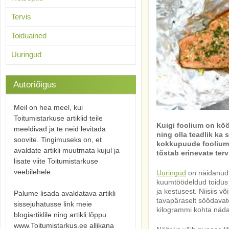
Tervis
Toiduained
Uuringud
Autoriõigus
Meil on hea meel, kui
Toitumistarkuse artiklid teile
Kuigi foolium on köö
meeldivad ja te neid levitada
ning olla teadlik ka
soovite. Tingimuseks on, et
kokkupuude fooliumis
avaldate artikli muutmata kujul ja
tõstab erinevate te
lisate viite Toitumistarkuse
veebilehele.
Uuringud
on näidanud, 
kuumtöödeldud toidus 
ja kestusest. Niisiis v
Palume lisada avaldatava artikli
tavapäraselt söödava
sissejuhatusse link meie
kilogrammi kohta näda
blogiartiklile ning artikli lõppu
www.Toitumistarkus.ee allikana