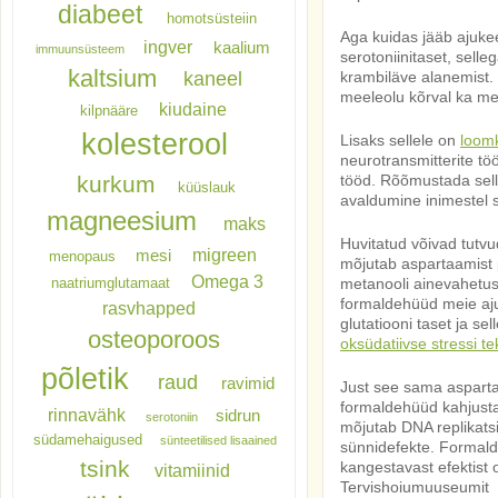
diabeet
homotsüsteiin
Aga kuidas jääb ajukee
ingver
kaalium
immuunsüsteem
serotoniinitaset, sell
kaltsium
krambiläve alanemist.
kaneel
meeleolu kõrval ka mei
kiudaine
kilpnääre
kolesterool
Lisaks sellele on
loom
neurotransmitterite t
tööd. Rõõmustada sell
kurkum
küüslauk
avaldumine inimestel
magneesium
maks
Huvitatud võivad tutvu
migreen
mesi
menopaus
mõjutab aspartaamist 
Omega 3
metanooli ainevahetu
naatriumglutamaat
formaldehüüd meie aju
rasvhapped
glutatiooni taset ja se
osteoporoos
oksüdatiivse stressi te
põletik
raud
ravimid
Just see sama aspart
formaldehüüd kahjusta
rinnavähk
sidrun
serotoniin
mõjutab DNA replikatsi
südamehaigused
sünteetilised lisaained
sünnidefekte. Formal
tsink
kangestavast efektist 
vitamiinid
Tervishoiumuuseumit k