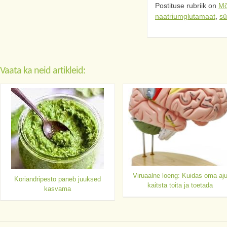
Postituse rubriik on
Mõ
naatriumglutamaat
,
sü
Vaata ka neid artikleid:
Viruaalne loeng: Kuidas oma aj
Koriandripesto paneb juuksed
kaitsta toita ja toetada
kasvama