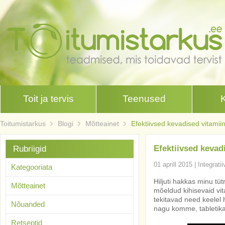
Toit ja tervis
Teenused
Toitumistarkus
Blogi
Mõtteainet
Efektiivsed kevadised vitamii
Efektiivsed kevad
Rubriigid
01 aprill 2015
|
Integrati
Kategooriata
Hiljuti hakkas minu tü
Mõtteainet
mõeldud kihisevaid vit
tekitavad need keelel 
Nõuanded
nagu komme, tabletikar
Retseptid