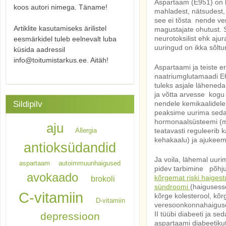
Aspartaam (E951) on le
koos autori nimega. Täname!
mahladest, nätsudest, 
see ei tõsta nende ver
Artiklite kasutamiseks ärilistel
magustajate ohutust. S
neurotoksilist ehk aju
eesmärkidel tuleb eelnevalt luba
uuringud on ikka sõltu
küsida aadressil
info@toitumistarkus.ee. Aitäh!
Aspartaami ja teiste e
naatriumglutamaadi 
tuleks asjale lähened
ja võtta arvesse kogu
nendele kemikaalidele
Sildipilv
peaksime uurima seda
hormonaalsüsteemi (m
aju
teatavasti reguleerib 
Allergia
kehakaalu) ja ajukeem
antioksüdandid
Ja voila, lähemal uuri
aspartaam
autoimmuunhaigused
pidev tarbimine põhju
avokaado
kõrgemat riski haiges
brokoli
sündroomi
(haigusess
C-vitamiin
kõrge kolesterool, kõr
D-vitamiin
veresoonkonnahaiguse
II tüübi diabeeti ja s
depressioon
aspartaami diabeetiku