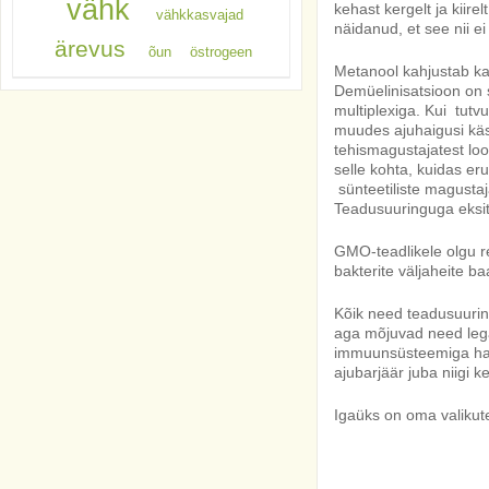
vähk
kehast kergelt ja kiire
vähkkasvajad
näidanud, et see nii ei
ärevus
õun
östrogeen
Metanool kahjustab ka
Demüelinisatsioon on s
multiplexiga. Kui tut
muudes ajuhaigusi käsi
tehismagustajatest loo
selle kohta, kuidas e
sünteetiliste magustaja
Teadusuuringuga eksito
GMO-teadlikele olgu r
bakterite väljaheite baa
Kõik need teadusuurin
aga mõjuvad need lega
immuunsüsteemiga haig
ajubarjäär juba niigi 
Igaüks on oma valikut