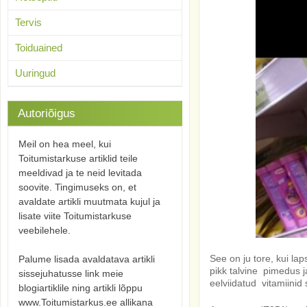
Tervis
Toiduained
Uuringud
Autoriõigus
Meil on hea meel, kui
Toitumistarkuse artiklid teile
meeldivad ja te neid levitada
soovite. Tingimuseks on, et
avaldate artikli muutmata kujul ja
lisate viite Toitumistarkuse
veebilehele.
See on ju tore, kui la
Palume lisada avaldatava artikli
pikk talvine pimedus j
sissejuhatusse link meie
eelviidatud vitamiinid
blogiartiklile ning artikli lõppu
www.Toitumistarkus.ee allikana