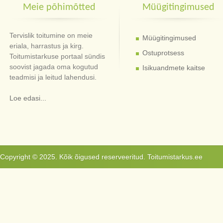
Meie põhimõtted
Müügitingimused
Tervislik toitumine on meie
Müügitingimused
eriala, harrastus ja kirg.
Ostuprotsess
Toitumistarkuse portaal sündis
soovist jagada oma kogutud
Isikuandmete kaitse
teadmisi ja leitud lahendusi.
Loe edasi...
Copyright © 2025. Kõik õigused reserveeritud. Toitumistarkus.ee