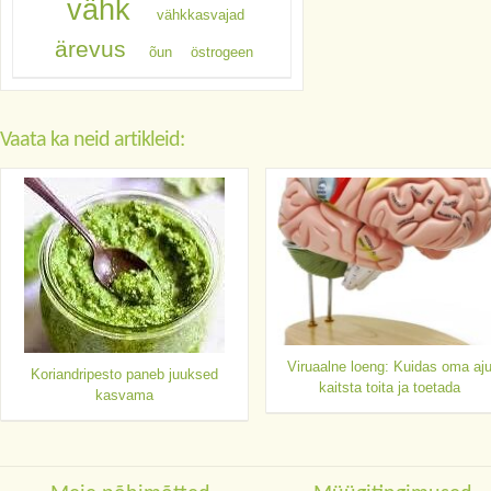
vähk
vähkkasvajad
ärevus
õun
östrogeen
Vaata ka neid artikleid:
Viruaalne loeng: Kuidas oma aj
Koriandripesto paneb juuksed
kaitsta toita ja toetada
kasvama