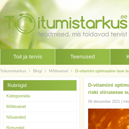
Toit ja tervis
Teenused
Toitumistarkus
Blogi
Mõtteainet
D-vitamiini optimaalne tase la
D-vitamiini optim
Rubriigid
riski viirusesse s
Kategooriata
09 detsember 2021
|
Int
Mõtteainet
Nõuanded
Retseptid