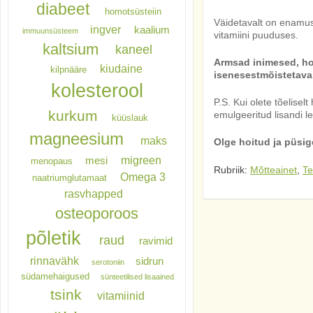
diabeet
homotsüsteiin
Väidetavalt on enamus
ingver
kaalium
immuunsüsteem
vitamiini puuduses.
kaltsium
kaneel
Armsad inimesed, hoo
kiudaine
kilpnääre
isenesestmõistetava 
kolesterool
P.S. Kui olete tõelisel
kurkum
emulgeeritud lisandi l
küüslauk
magneesium
maks
Olge hoitud ja püsig
migreen
mesi
menopaus
Rubriik:
Mõtteainet
,
Te
Omega 3
naatriumglutamaat
rasvhapped
osteoporoos
põletik
raud
ravimid
rinnavähk
sidrun
serotoniin
südamehaigused
sünteetilised lisaained
tsink
vitamiinid