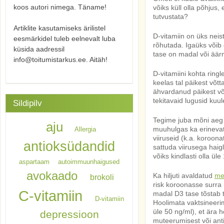
koos autori nimega. Täname!
võiks küll olla põhjus,
tutvustata?
Artiklite kasutamiseks ärilistel
D-vitamiin on üks neis
eesmärkidel tuleb eelnevalt luba
rõhutada. Igaüks võib 
küsida aadressil
tase on madal või äärm
info@toitumistarkus.ee. Aitäh!
D-vitamiini kohta ringl
keelas tal päikest võtt
ähvardanud päikest võt
tekitavaid lugusid kuule
Sildipilv
Tegime juba mõni aeg
aju
muuhulgas ka erinevate
Allergia
viiruseid (k.a. koroonat
antioksüdandid
sattuda viirusega haigl
võiks kindlasti olla üle
aspartaam
autoimmuunhaigused
avokaado
Ka hiljuti avaldatud
me
brokoli
risk koroonasse surra
C-vitamiin
madal D3 tase tõstab t
D-vitamiin
Hoolimata vaktsineerim
üle 50 ng/ml), et ära 
depressioon
muteerumisest või ant