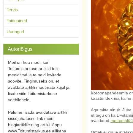
Tervis
Toiduained
Uuringud
Autoriõigus
Meil on hea meel, kui
Toitumistarkuse artiklid teile
meeldivad ja te neid levitada
soovite. Tingimuseks on, et
avaldate artikli muutmata kujul ja
Koroonapandeemia on tu
lisate viite Toitumistarkuse
kaastundekriisi, kaine 
veebilehele.
Aga mitte ainult. Jub
Palume lisada avaldatava artikli
et tegu on ka D-vitami
sissejuhatusse link meie
avaldatud
metaanalüü
blogiartiklile ning artikli lõppu
www.Toitumistarkus.ee allikana
Ometi ei kuule avalikku