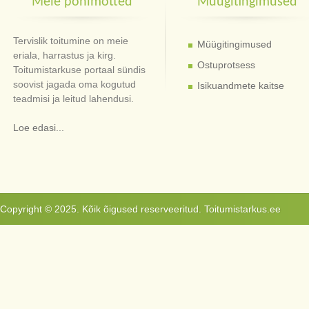
Meie põhimõtted
Müügitingimused
Tervislik toitumine on meie
Müügitingimused
eriala, harrastus ja kirg.
Ostuprotsess
Toitumistarkuse portaal sündis
soovist jagada oma kogutud
Isikuandmete kaitse
teadmisi ja leitud lahendusi.
Loe edasi...
Copyright © 2025. Kõik õigused reserveeritud. Toitumistarkus.ee