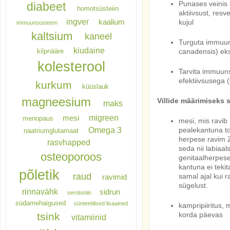
Punases veinis o
diabeet
homotsüsteiin
aktiivsust, resve
ingver
kaalium
kujul
immuunsüsteem
kaltsium
kaneel
Turguta immuun
kiudaine
kilpnääre
canadensis) eks
kolesterool
Tarvita immuunsu
efektiivsusega (
kurkum
küüslauk
magneesium
Villide määrimiseks 
maks
migreen
mesi
menopaus
mesi, mis ravib
Omega 3
pealekantuna to
naatriumglutamaat
herpese ravim Zo
rasvhapped
seda nii labiaal
osteoporoos
genitaalherpese 
kantuna ei teki
põletik
raud
samal ajal kui r
ravimid
sügelust.
rinnavähk
sidrun
serotoniin
südamehaigused
sünteetilised lisaained
kampripiiritus, 
tsink
korda päevas
vitamiinid