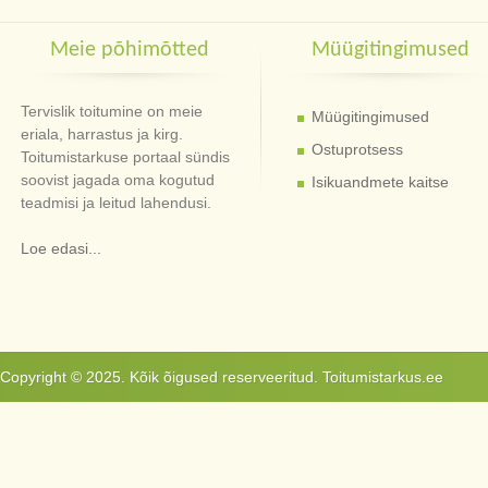
Meie põhimõtted
Müügitingimused
Tervislik toitumine on meie
Müügitingimused
eriala, harrastus ja kirg.
Ostuprotsess
Toitumistarkuse portaal sündis
soovist jagada oma kogutud
Isikuandmete kaitse
teadmisi ja leitud lahendusi.
Loe edasi...
Copyright © 2025. Kõik õigused reserveeritud. Toitumistarkus.ee