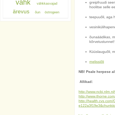
vähk
greipfruudi seem
vähkkasvajad
hoolitse selle e
ärevus
õun
östrogeen
teepuuõli, aga h
vesinikülihapend
õunaäädikas, mid
kõrvetustunnet!
Küüslauguõli, mi
melissiõli
NB! Peale herpese al
Allikad:
http://www.ncbi.nlm.
http://www.thorne.com/
http://health.cvs.co
e122a3f19e3&chunkii