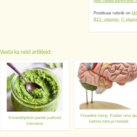
http://www.earthclini
Postituse rubriik on
Mõ
B12- vitamiin
,
C-vitami
Vaata ka neid artikleid:
Viruaalne loeng: Kuidas oma aj
Koriandripesto paneb juuksed
kaitsta toita ja toetada
kasvama