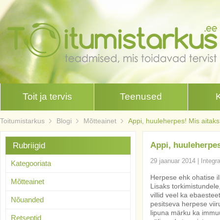
Toit ja tervis
Teenused
Toitumistarkus
Blogi
Mõtteainet
Appi, huuleherpes! Mis aitak
Appi, huuleherpes
Rubriigid
29 jaanuar 2014
|
Integr
Kategooriata
Herpese ehk ohatise il
Mõtteainet
Lisaks torkimistundele
villid veel ka ebaestee
Nõuanded
pesitseva herpese vii
lipuna märku ka immuu
Retseptid