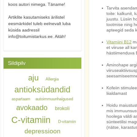
koos autori nimega. Täname!
Tarvita asendam
toite: kalkunit, 
Artiklite kasutamiseks ärilistel
juustu. Lüsiin 
eesmärkidel tuleb eelnevalt luba
tootmise ning he
küsida aadressil
apteegid seda k
info@toitumistarkus.ee. Aitäh!
Vitamiini B12
ma
et viiruse all 
hästiimenduva B
Sildipilv
Aminohape argini
viiruseaktiivsus
aju
seesamiseemned,
Allergia
antioksüdandid
Kofeiin stimulee
liialdamast
aspartaam
autoimmuunhaigused
Hoidu maiustuste
avokaado
brokoli
mis immuunsust v
hoolega väldi as
C-vitamiin
D-vitamiin
sünteetilisi mag
(nätse, karastu
depressioon