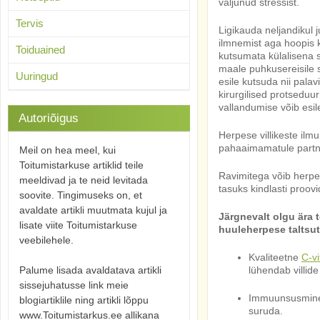
väljunud stressist.
Tervis
Ligikauda neljandikul
ilmnemist aga hoopis k
Toiduained
kutsumata külalisena s
maale puhkusereisile 
Uuringud
esile kutsuda nii pala
kirurgilised protseduu
vallandumise võib esil
Autoriõigus
Herpese villikeste ilmu
pahaaimamatule partne
Meil on hea meel, kui
Toitumistarkuse artiklid teile
Ravimitega võib herpes
meeldivad ja te neid levitada
tasuks kindlasti proovi
soovite. Tingimuseks on, et
avaldate artikli muutmata kujul ja
Järgnevalt olgu ära
lisate viite Toitumistarkuse
huuleherpese taltsu
veebilehele.
Kvaliteetne
C-vi
Palume lisada avaldatava artikli
lühendab villide
sissejuhatusse link meie
Immuunsusminer
blogiartiklile ning artikli lõppu
suruda.
www.Toitumistarkus.ee allikana