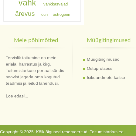
vähk
vähkkasvajad
ärevus
õun
östrogeen
Meie põhimõtted
Müügitingimused
Tervislik toitumine on meie
Müügitingimused
eriala, harrastus ja kirg.
Ostuprotsess
Toitumistarkuse portaal sündis
soovist jagada oma kogutud
Isikuandmete kaitse
teadmisi ja leitud lahendusi.
Loe edasi...
Copyright © 2025. Kõik õigused reserveeritud. Toitumistarkus.ee