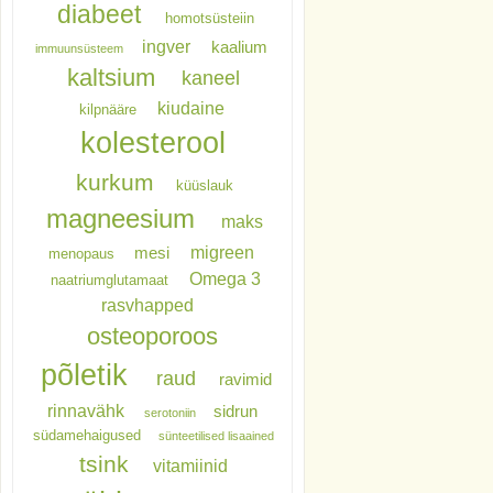
diabeet
homotsüsteiin
ingver
kaalium
immuunsüsteem
kaltsium
kaneel
kiudaine
kilpnääre
kolesterool
kurkum
küüslauk
magneesium
maks
migreen
mesi
menopaus
Omega 3
naatriumglutamaat
rasvhapped
osteoporoos
põletik
raud
ravimid
rinnavähk
sidrun
serotoniin
südamehaigused
sünteetilised lisaained
tsink
vitamiinid