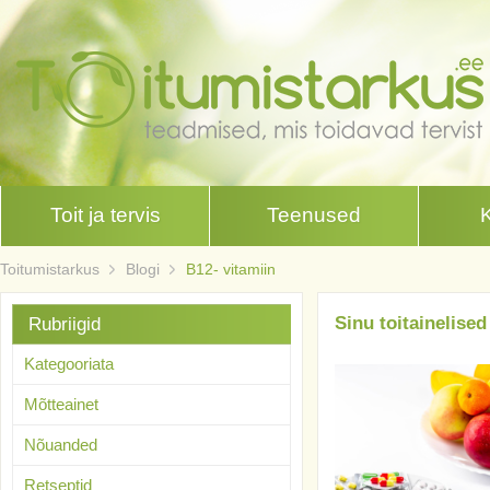
Toit ja tervis
Teenused
Toitumistarkus
Blogi
B12- vitamiin
Sinu toitainelise
Rubriigid
Kategooriata
Mõtteainet
Nõuanded
Retseptid