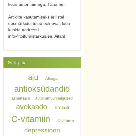
koos autori nimega. Täname!
Artiklite kasutamiseks ärilistel
eesmärkidel tuleb eelnevalt luba
küsida aadressil
info@toitumistarkus.ee. Aitäh!
Sildipilv
aju
Allergia
antioksüdandid
aspartaam
autoimmuunhaigused
avokaado
brokoli
C-vitamiin
D-vitamiin
depressioon