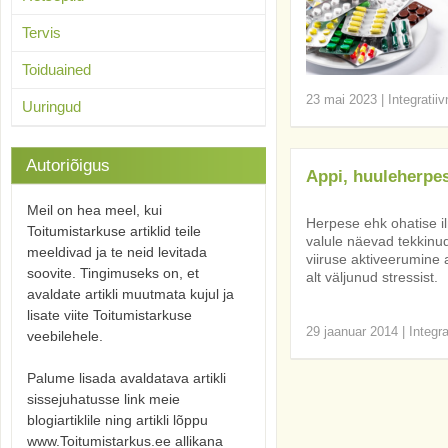
Tervis
Toiduained
23 mai 2023
|
Integratii
Uuringud
Autoriõigus
Appi, huuleherpes
Meil on hea meel, kui
Herpese ehk ohatise il
Toitumistarkuse artiklid teile
valule näevad tekkinud
meeldivad ja te neid levitada
viiruse aktiveerumine
soovite. Tingimuseks on, et
alt väljunud stressist.
avaldate artikli muutmata kujul ja
lisate viite Toitumistarkuse
29 jaanuar 2014
|
Integr
veebilehele.
Palume lisada avaldatava artikli
sissejuhatusse link meie
blogiartiklile ning artikli lõppu
www.Toitumistarkus.ee allikana