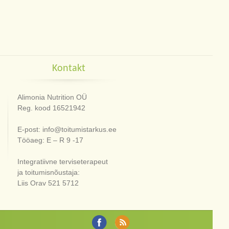
Kontakt
Alimonia Nutrition OÜ
Reg. kood 16521942
E-post: info@toitumistarkus.ee
Tööaeg: E – R 9 -17
Integratiivne terviseterapeut
ja toitumisnõustaja:
Liis Orav 521 5712