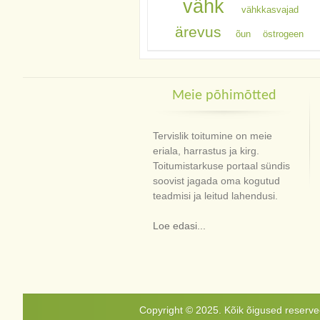
vähk
vähkkasvajad
ärevus
õun
östrogeen
Meie põhimõtted
Tervislik toitumine on meie
eriala, harrastus ja kirg.
Toitumistarkuse portaal sündis
soovist jagada oma kogutud
teadmisi ja leitud lahendusi.
Loe edasi...
Copyright © 2025. Kõik õigused reservee