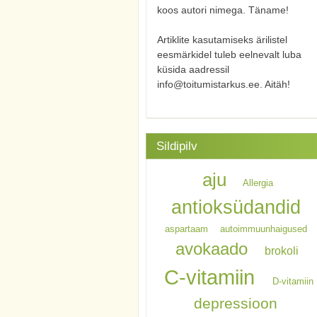
koos autori nimega. Täname!
Artiklite kasutamiseks ärilistel
eesmärkidel tuleb eelnevalt luba
küsida aadressil
info@toitumistarkus.ee. Aitäh!
Sildipilv
aju
Allergia
antioksüdandid
aspartaam
autoimmuunhaigused
avokaado
brokoli
C-vitamiin
D-vitamiin
depressioon