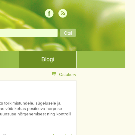
Blogi
Ostukorv
s torkimistundele, sügelusele ja
amas võib kehas pesitseva herpese
uunsuse nõrgenemisest ning kontrolli