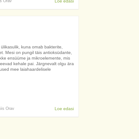
is Orav
Loe edasi
 ülikasulik, kuna omab bakterite,
et. Mesi on pungil täis antioksüdante,
ikke ensüüme ja mikroelemente, mis
eevad kehale pai. Järgnevalt olgu ära
used mee laiahaardelisele
Liis Orav
Loe edasi