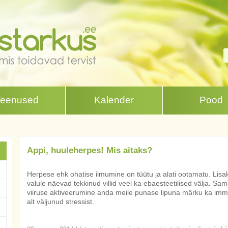
Teenused
Kalender
Pood
Appi, huuleherpes! Mis aitaks?
Herpese ehk ohatise ilmumine on tüütu ja alati ootamatu. Lisak
valule näevad tekkinud villid veel ka ebaesteetilised välja. S
viiruse aktiveerumine anda meile punase lipuna märku ka imm
alt väljunud stressist.