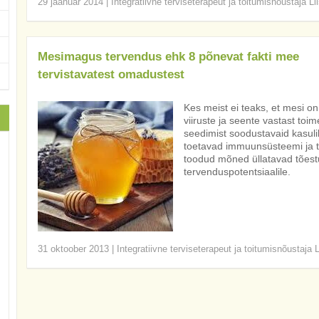
29 jaanuar 2014
|
Integratiivne terviseterapeut ja toitumisnõustaja Li
Mesimagus tervendus ehk 8 põnevat fakti mee
tervistavatest omadustest
Kes meist ei teaks, et mesi on
viiruste ja seente vastast toim
seedimist soodustavaid kasul
toetavad immuunsüsteemi ja t
toodud mõned üllatavad tõest
tervenduspotentsiaalile.
31 oktoober 2013
|
Integratiivne terviseterapeut ja toitumisnõustaja 