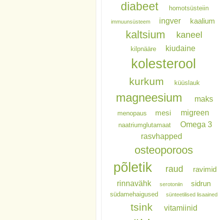
diabeet
homotsüsteiin
ingver
kaalium
immuunsüsteem
kaltsium
kaneel
kiudaine
kilpnääre
kolesterool
kurkum
küüslauk
magneesium
maks
migreen
mesi
menopaus
Omega 3
naatriumglutamaat
rasvhapped
osteoporoos
põletik
raud
ravimid
rinnavähk
sidrun
serotoniin
südamehaigused
sünteetilised lisaained
tsink
vitamiinid