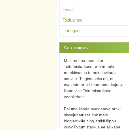
Tervis
Toiduained
Uuringud
Autoriõigus
Meil on hea meel, kui
Toitumistarkuse artiklid teile
meeldivad ja te neid levitada
soovite. Tingimuseks on, et
avaldate artikli muutmata kujul ja
lisate viite Toitumistarkuse
veebilehele.
Palume lisada avaldatava artikli
sissejuhatusse link meie
blogiartiklile ning artikli lõppu
www.Toitumistarkus.ee allikana