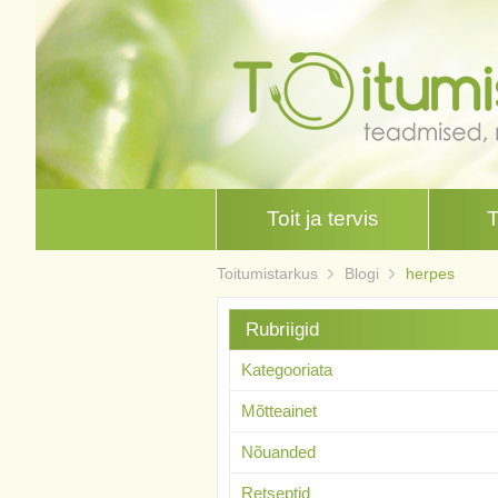
Toit ja tervis
Toitumistarkus
Blogi
herpes
Rubriigid
Kategooriata
Mõtteainet
Nõuanded
Retseptid