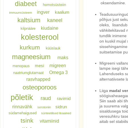
diabeet
oksendamine.
homotsüsteiin
ingver
kaalium
immuunsüsteem
Teadusuuringud
kaltsium
põhjus just sek
kaneel
oleks,
lisandub
kiudaine
kilpnääre
vähkitekitavad 
kolesterool
tundlik inimene
on kuskil mujal
kurkum
sissehingamine 
küüslauk
suitsetamise pu
magneesium
maks
Migreeni valla
migreen
mesi
menopaus
lampe isegi täh
Omega 3
naatriumglutamaat
Lahenduseks saa
rasvhapped
alternatiivsete 
osteoporoos
Liiga
madal ve
põletik
söögivaheaegad
raud
ravimid
Siin saab abi t
ja suurema valg
rinnavähk
sidrun
serotoniin
sisaldusega toi
südamehaigused
sünteetilised lisaained
veresuhkru tase
tsink
vitamiinid
aitab sel stabii