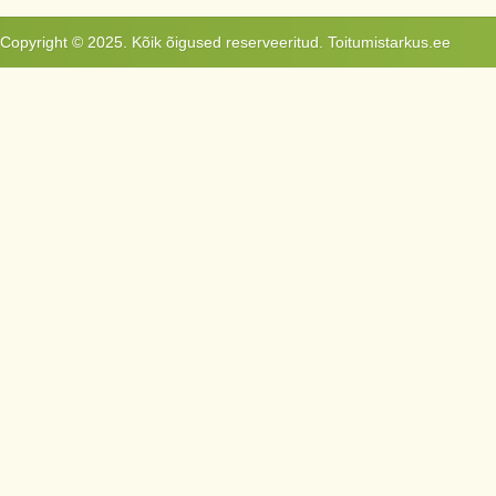
Copyright © 2025. Kõik õigused reserveeritud. Toitumistarkus.ee