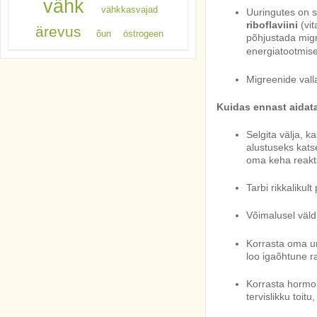
vähk
vähkkasvajad
Uuringutes on s
riboflaviini
(vit
ärevus
õun
östrogeen
põhjustada migr
energiatootmis
Migreenide vall
Kuidas ennast aidat
Selgita välja, k
alustuseks katse
oma keha reakts
Tarbi rikkalikult
Võimalusel väld
Korrasta oma une
loo igaõhtune ra
Korrasta hormona
tervislikku toit