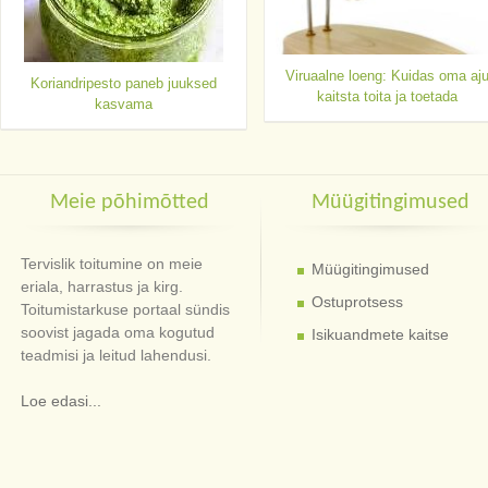
Viruaalne loeng: Kuidas oma aj
Koriandripesto paneb juuksed
kaitsta toita ja toetada
kasvama
Meie põhimõtted
Müügitingimused
Tervislik toitumine on meie
Müügitingimused
eriala, harrastus ja kirg.
Ostuprotsess
Toitumistarkuse portaal sündis
soovist jagada oma kogutud
Isikuandmete kaitse
teadmisi ja leitud lahendusi.
Loe edasi...