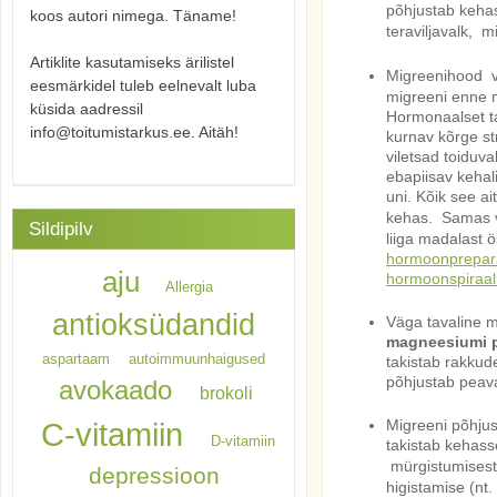
põhjustab keha
koos autori nimega. Täname!
teraviljavalk,
mi
Artiklite kasutamiseks ärilistel
Migreenihood
eesmärkidel tuleb eelnevalt luba
migreeni enne m
küsida aadressil
Hormonaalset t
info@toitumistarkus.ee. Aitäh!
kurnav kõrge str
viletsad toiduva
ebapiisav kehali
uni. Kõik see a
kehas.
Samas v
Sildipilv
liiga madalast 
hormoonpreparaa
aju
hormoonspiraal
Allergia
antioksüdandid
Väga tavaline m
magneesiumi 
aspartaam
autoimmuunhaigused
takistab rakkud
põhjustab peava
avokaado
brokoli
C-vitamiin
Migreeni põhjus
D-vitamiin
takistab kehas
mürgistumisest
depressioon
higistamise (nt.