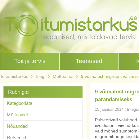
Toit ja tervis
Teenused
Toitumistarkus
Blogi
Mõtteainet
9 võimalust migreeni vältimis
9 võimalust migree
Rubriigid
parandamiseks
Kategooriata
15 jaanuar 2014
|
Integr
Mõtteainet
Pulseerivad valuhood, 
iivelduseni viiv nõrk
Nõuanded
vaid mõned sümptomid
migreenihooge kirjeld
Retseptid