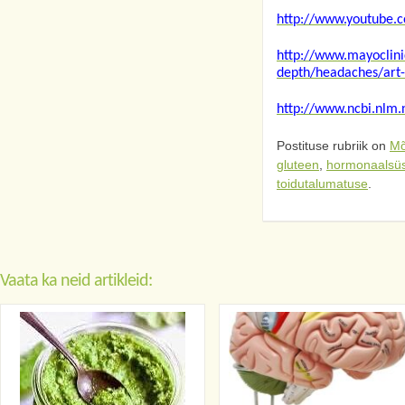
http://www.youtube
http://www.mayoclinic
depth/headaches/art
http://www.ncbi.nlm
Postituse rubriik on
Mõ
gluteen
,
hormonaalsü
toidutalumatuse
.
Vaata ka neid artikleid: