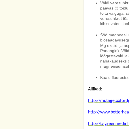
Väldi veresuhkr
päevas (3 toidu
toitu valguga, s
veresuhkrut tõst
kihisevatest joo
Söö magneesiumi
biosaadavuseg
Mg oksiidi ja as
Panangin). Või
lõõgastavaid j
nahakaudseks de
magneesiumsulf
Kaalu fluorests
Allikad:
http://mutage.oxford
http://www.betterhea
http://tv.greenmedin