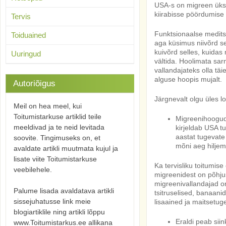
USA-s on migreen ük
kiirabisse pöördumise 
Tervis
Funktsionaalse medits
Toiduained
aga küsimus niivõrd se
kuivõrd selles, kuidas
Uuringud
vältida. Hoolimata sa
vallandajateks olla tä
alguse hoopis mujalt.
Autoriõigus
Järgnevalt olgu üles 
Meil on hea meel, kui
Toitumistarkuse artiklid teile
Migreenihoogude
meeldivad ja te neid levitada
kirjeldab USA t
aastat tugevate
soovite. Tingimuseks on, et
mõni aeg hiljem
avaldate artikli muutmata kujul ja
lisate viite Toitumistarkuse
Ka tervisliku toitumis
veebilehele.
migreenidest on põhju
migreenivallandajad on
Palume lisada avaldatava artikli
tsitruselised, banaani
sissejuhatusse link meie
lisaained ja maitsetu
blogiartiklile ning artikli lõppu
Eraldi peab sii
www.Toitumistarkus.ee allikana