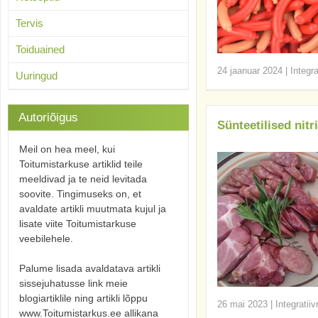
Tervis
Toiduained
24 jaanuar 2024
|
Integr
Uuringud
Autoriõigus
Sünteetilised nitr
Meil on hea meel, kui
Toitumistarkuse artiklid teile
meeldivad ja te neid levitada
soovite. Tingimuseks on, et
avaldate artikli muutmata kujul ja
lisate viite Toitumistarkuse
veebilehele.
Palume lisada avaldatava artikli
sissejuhatusse link meie
blogiartiklile ning artikli lõppu
26 mai 2023
|
Integratii
www.Toitumistarkus.ee allikana