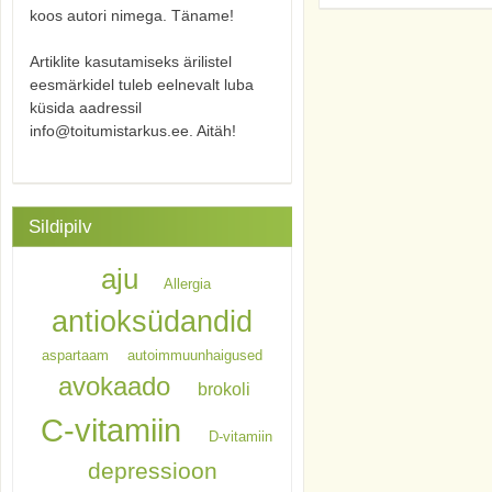
koos autori nimega. Täname!
Artiklite kasutamiseks ärilistel
eesmärkidel tuleb eelnevalt luba
küsida aadressil
info@toitumistarkus.ee. Aitäh!
Sildipilv
aju
Allergia
antioksüdandid
aspartaam
autoimmuunhaigused
avokaado
brokoli
C-vitamiin
D-vitamiin
depressioon