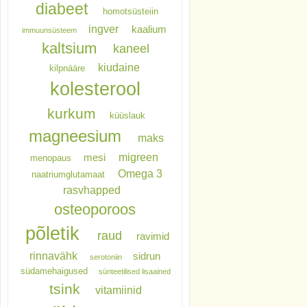
diabeet
homotsüsteiin
ingver
kaalium
immuunsüsteem
kaltsium
kaneel
kiudaine
kilpnääre
kolesterool
kurkum
küüslauk
magneesium
maks
migreen
mesi
menopaus
Omega 3
naatriumglutamaat
rasvhapped
osteoporoos
põletik
raud
ravimid
rinnavähk
sidrun
serotoniin
südamehaigused
sünteetilised lisaained
tsink
vitamiinid