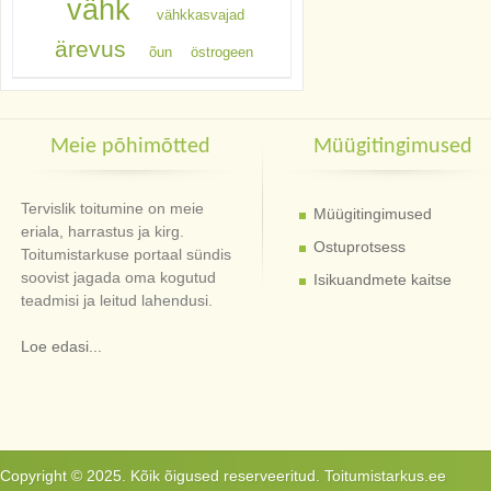
vähk
vähkkasvajad
ärevus
õun
östrogeen
Meie põhimõtted
Müügitingimused
Tervislik toitumine on meie
Müügitingimused
eriala, harrastus ja kirg.
Ostuprotsess
Toitumistarkuse portaal sündis
soovist jagada oma kogutud
Isikuandmete kaitse
teadmisi ja leitud lahendusi.
Loe edasi...
Copyright © 2025. Kõik õigused reserveeritud. Toitumistarkus.ee