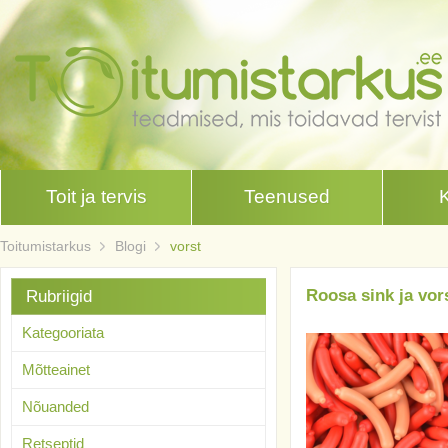
Toit ja tervis
Teenused
Toitumistarkus
Blogi
vorst
Roosa sink ja vor
Rubriigid
Kategooriata
Mõtteainet
Nõuanded
Retseptid