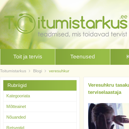
Toit ja tervis
Teenused
Toitumistarkus
Blogi
veresuhkur
Veresuhkru tasaka
Rubriigid
terviselaastaja
Kategooriata
Mõtteainet
Nõuanded
Retseptid