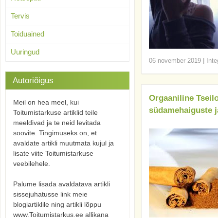
Tervis
Toiduained
Uuringud
06 november 2019
|
Inte
Autoriõigus
Orgaaniline Tseil
Meil on hea meel, kui
südamehaiguste j
Toitumistarkuse artiklid teile
meeldivad ja te neid levitada
soovite. Tingimuseks on, et
avaldate artikli muutmata kujul ja
lisate viite Toitumistarkuse
veebilehele.
Palume lisada avaldatava artikli
sissejuhatusse link meie
blogiartiklile ning artikli lõppu
www.Toitumistarkus.ee allikana