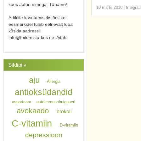
koos autori nimega. Täname!
10 märts 2016
|
Integrat
Artiklite kasutamiseks ärilistel
eesmärkidel tuleb eelnevalt luba
küsida aadressil
info@toitumistarkus.ee. Aitäh!
Sildipilv
aju
Allergia
antioksüdandid
aspartaam
autoimmuunhaigused
avokaado
brokoli
C-vitamiin
D-vitamiin
depressioon