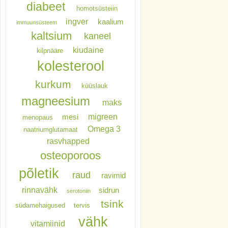
diabeet
homotsüsteiin
ingver
kaalium
immuunsüsteem
kaltsium
kaneel
kiudaine
kilpnääre
kolesterool
kurkum
küüslauk
magneesium
maks
migreen
mesi
menopaus
Omega 3
naatriumglutamaat
rasvhapped
osteoporoos
põletik
raud
ravimid
rinnavähk
sidrun
serotoniin
tsink
südamehaigused
tervis
vähk
vitamiinid