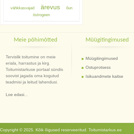
ärevus
vähkkasvajad
õun
östrogeen
Meie põhimõtted
Müügitingimused
Tervislik toitumine on meie
Müügitingimused
eriala, harrastus ja kirg.
Ostuprotsess
Toitumistarkuse portaal sündis
soovist jagada oma kogutud
Isikuandmete kaitse
teadmisi ja leitud lahendusi.
Loe edasi...
Copyright © 2025. Kõik õigused reserveeritud. Toitumistarkus.ee