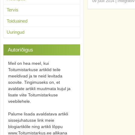
09 juuli 2014
|
Integratii
Tervis
Toiduained
Uuringud
Autoriõigus
Meil on hea meel, kui
Toitumistarkuse artiklid teile
meeldivad ja te neid levitada
soovite. Tingimuseks on, et
avaldate artikli muutmata kujul ja
lisate viite Toitumistarkuse
veebilehele.
Palume lisada avaldatava artikli
sissejuhatusse link meie
blogiartiklile ning artikli lõppu
www.Toitumistarkus.ee allikana