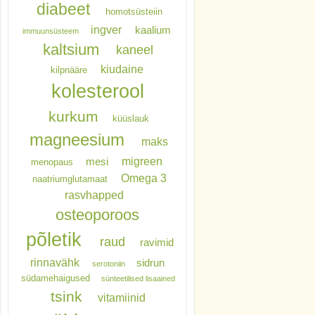
diabeet
homotsüsteiin
ingver
kaalium
immuunsüsteem
kaltsium
kaneel
kiudaine
kilpnääre
kolesterool
kurkum
küüslauk
magneesium
maks
migreen
mesi
menopaus
Omega 3
naatriumglutamaat
rasvhapped
osteoporoos
põletik
raud
ravimid
rinnavähk
sidrun
serotoniin
südamehaigused
sünteetilised lisaained
tsink
vitamiinid