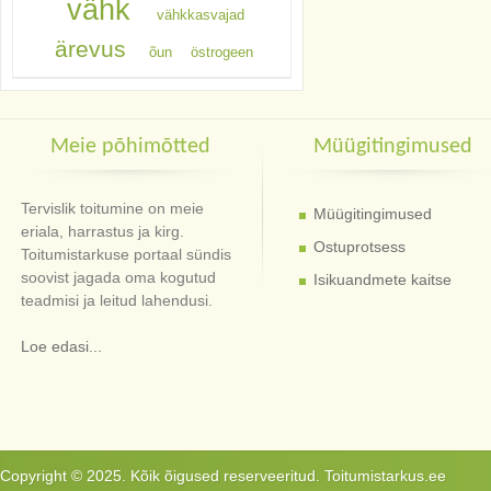
vähk
vähkkasvajad
ärevus
õun
östrogeen
Meie põhimõtted
Müügitingimused
Tervislik toitumine on meie
Müügitingimused
eriala, harrastus ja kirg.
Ostuprotsess
Toitumistarkuse portaal sündis
soovist jagada oma kogutud
Isikuandmete kaitse
teadmisi ja leitud lahendusi.
Loe edasi...
Copyright © 2025. Kõik õigused reserveeritud. Toitumistarkus.ee