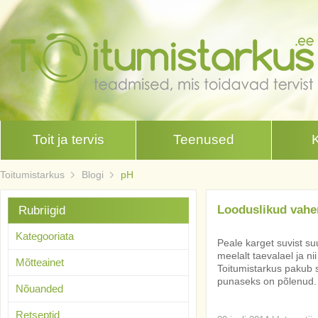
Toit ja tervis
Teenused
Toitumistarkus
Blogi
pH
Looduslikud vahe
Rubriigid
Kategooriata
Peale karget suvist s
meelalt taevalael ja n
Mõtteainet
Toitumistarkus pakub s
punaseks on põlenud.
Nõuanded
Retseptid