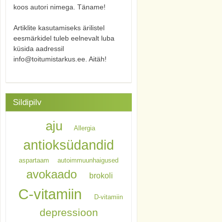
koos autori nimega. Täname!
Artiklite kasutamiseks ärilistel
eesmärkidel tuleb eelnevalt luba
küsida aadressil
info@toitumistarkus.ee. Aitäh!
Sildipilv
aju
Allergia
antioksüdandid
aspartaam
autoimmuunhaigused
avokaado
brokoli
C-vitamiin
D-vitamiin
depressioon