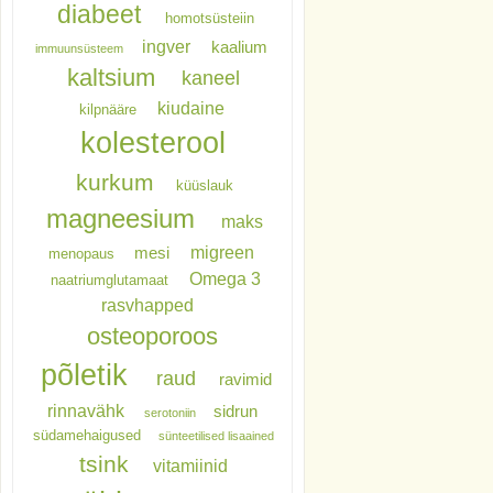
diabeet
homotsüsteiin
ingver
kaalium
immuunsüsteem
kaltsium
kaneel
kiudaine
kilpnääre
kolesterool
kurkum
küüslauk
magneesium
maks
migreen
mesi
menopaus
Omega 3
naatriumglutamaat
rasvhapped
osteoporoos
põletik
raud
ravimid
rinnavähk
sidrun
serotoniin
südamehaigused
sünteetilised lisaained
tsink
vitamiinid