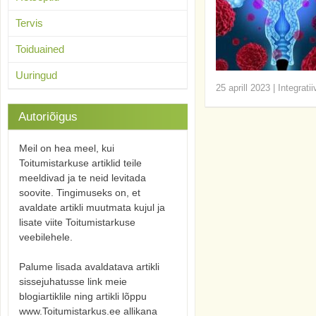
Tervis
Toiduained
Uuringud
25 aprill 2023
|
Integrati
Autoriõigus
Meil on hea meel, kui
Toitumistarkuse artiklid teile
meeldivad ja te neid levitada
soovite. Tingimuseks on, et
avaldate artikli muutmata kujul ja
lisate viite Toitumistarkuse
veebilehele.
Palume lisada avaldatava artikli
sissejuhatusse link meie
blogiartiklile ning artikli lõppu
www.Toitumistarkus.ee allikana