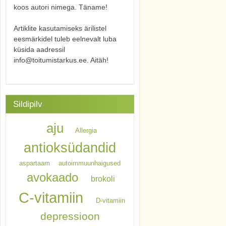
koos autori nimega. Täname!
Artiklite kasutamiseks ärilistel
eesmärkidel tuleb eelnevalt luba
küsida aadressil
info@toitumistarkus.ee. Aitäh!
Sildipilv
aju
Allergia
antioksüdandid
aspartaam
autoimmuunhaigused
avokaado
brokoli
C-vitamiin
D-vitamiin
depressioon