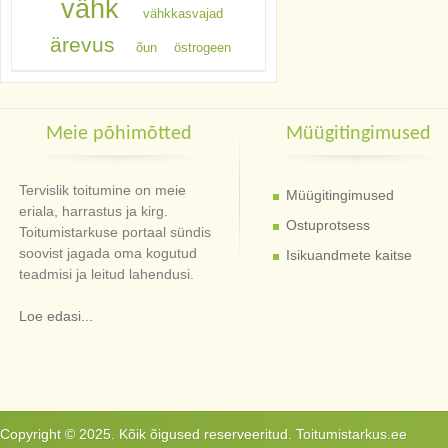
vähk
vähkkasvajad
ärevus
õun
östrogeen
Meie põhimõtted
Müügitingimused
Tervislik toitumine on meie
Müügitingimused
eriala, harrastus ja kirg.
Ostuprotsess
Toitumistarkuse portaal sündis
soovist jagada oma kogutud
Isikuandmete kaitse
teadmisi ja leitud lahendusi.
Loe edasi...
Copyright © 2025. Kõik õigused reserveeritud. Toitumistarkus.ee