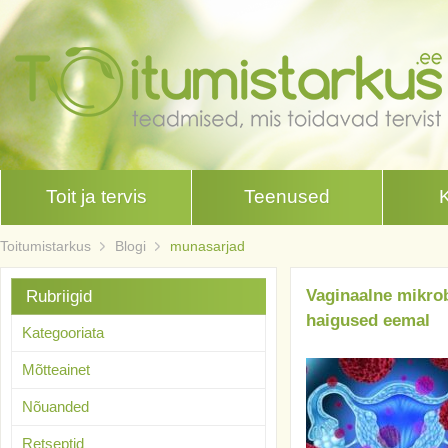
Toit ja tervis
Teenused
Toitumistarkus
Blogi
munasarjad
Vaginaalne mikrob
Rubriigid
haigused eemal
Kategooriata
Mõtteainet
Nõuanded
Retseptid