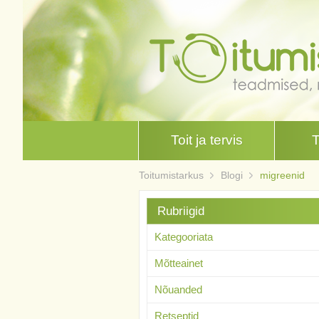
Toit ja tervis
Toitumistarkus
Blogi
migreenid
Rubriigid
Kategooriata
Mõtteainet
Nõuanded
Retseptid