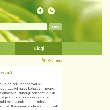
Blogi
Ostukorv
tervis?
jud on neil, tänapäeval nii
preparaatidel naise kehale? Inimene
on omavahel sünergiliselt seotud. On
lid ja kõrge stressitase tekitavad
uid mitte ainult – meie kehale
ravimid. Kuna meil ei ole autonoomselt