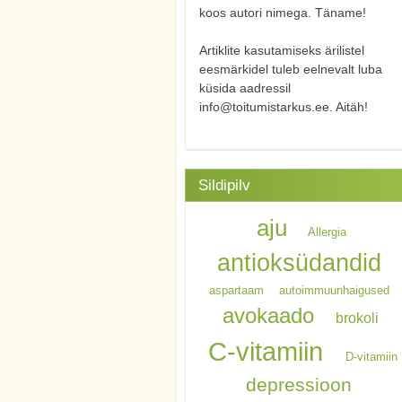
koos autori nimega. Täname!
Artiklite kasutamiseks ärilistel
eesmärkidel tuleb eelnevalt luba
küsida aadressil
info@toitumistarkus.ee. Aitäh!
Sildipilv
aju
Allergia
antioksüdandid
aspartaam
autoimmuunhaigused
avokaado
brokoli
C-vitamiin
D-vitamiin
depressioon