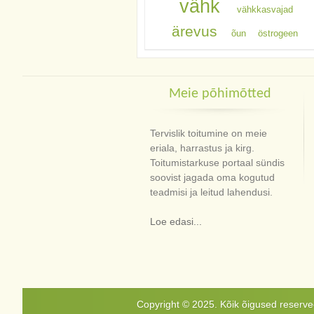
vähk
vähkkasvajad
ärevus
õun
östrogeen
Meie põhimõtted
Tervislik toitumine on meie
eriala, harrastus ja kirg.
Toitumistarkuse portaal sündis
soovist jagada oma kogutud
teadmisi ja leitud lahendusi.
Loe edasi...
Copyright © 2025. Kõik õigused reservee