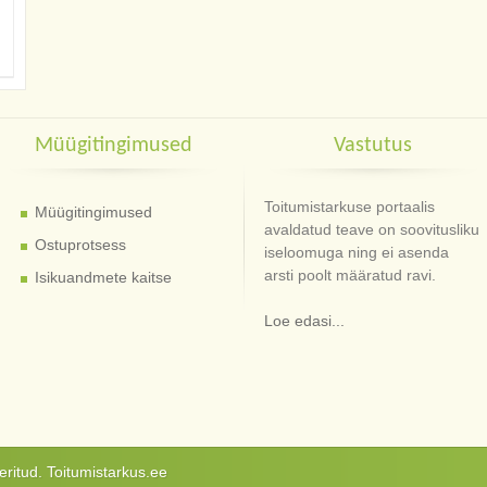
Müügitingimused
Vastutus
Toitumistarkuse portaalis
Müügitingimused
avaldatud teave on soovitusliku
Ostuprotsess
iseloomuga ning ei asenda
arsti poolt määratud ravi.
Isikuandmete kaitse
Loe edasi...
ritud. Toitumistarkus.ee