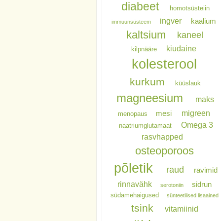
diabeet
homotsüsteiin
ingver
kaalium
immuunsüsteem
kaltsium
kaneel
kiudaine
kilpnääre
kolesterool
kurkum
küüslauk
magneesium
maks
migreen
mesi
menopaus
Omega 3
naatriumglutamaat
rasvhapped
osteoporoos
põletik
raud
ravimid
rinnavähk
sidrun
serotoniin
südamehaigused
sünteetilised lisaained
tsink
vitamiinid