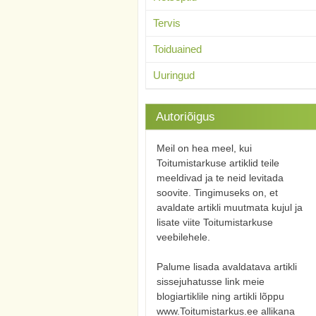
Tervis
Toiduained
Uuringud
Autoriõigus
Meil on hea meel, kui
Toitumistarkuse artiklid teile
meeldivad ja te neid levitada
soovite. Tingimuseks on, et
avaldate artikli muutmata kujul ja
lisate viite Toitumistarkuse
veebilehele.
Palume lisada avaldatava artikli
sissejuhatusse link meie
blogiartiklile ning artikli lõppu
www.Toitumistarkus.ee allikana