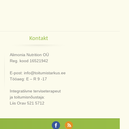
Kontakt
Alimonia Nutrition OÜ
Reg. kood 16521942
E-post: info@toitumistarkus.ee
Tööaeg: E – R 9 -17
Integratiivne terviseterapeut
ja toitumisnõustaja:
Liis Orav 521 5712