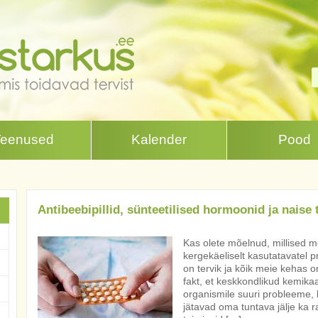
Teenused
Kalender
Pood
Antibeebipillid, sünteetilised hormoonid ja naise 
Kas olete mõelnud, millised mõ
kergekäeliselt kasutatavatel 
on tervik ja kõik meie kehas 
fakt, et keskkondlikud kemikaa
organismile suuri probleeme, k
jätavad oma tuntava jälje ka 