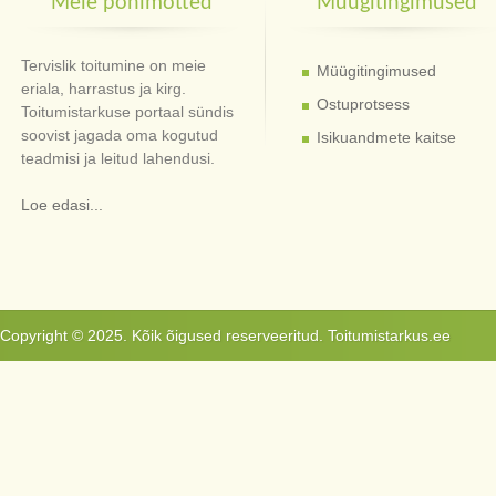
Meie põhimõtted
Müügitingimused
Tervislik toitumine on meie
Müügitingimused
eriala, harrastus ja kirg.
Ostuprotsess
Toitumistarkuse portaal sündis
soovist jagada oma kogutud
Isikuandmete kaitse
teadmisi ja leitud lahendusi.
Loe edasi...
Copyright © 2025. Kõik õigused reserveeritud. Toitumistarkus.ee