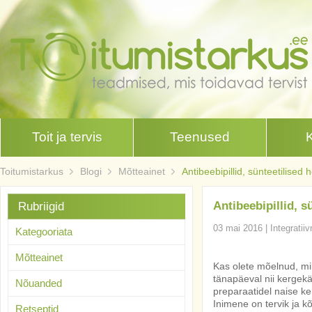
Toit ja tervis
Teenused
Toitumistarkus
Blogi
Mõtteainet
Antibeebipillid, sünteetilised
Antibeebipillid, s
Rubriigid
03 mai 2016
|
Integratii
Kategooriata
Mõtteainet
Kas olete mõelnud, mil
tänapäeval nii kergekä
Nõuanded
preparaatidel naise k
Inimene on tervik ja 
Retseptid