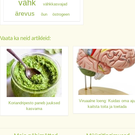
vähk
vähkkasvajad
ärevus
õun
östrogeen
Vaata ka neid artikleid:
Viruaalne loeng: Kuidas oma aj
Koriandripesto paneb juuksed
kaitsta toita ja toetada
kasvama