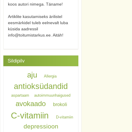
koos autori nimega. Täname!
Artiklite kasutamiseks ärilistel
eesmärkidel tuleb eelnevalt luba
küsida aadressil
info@toitumistarkus.ee. Aitäh!
Sildipilv
aju
Allergia
antioksüdandid
aspartaam
autoimmuunhaigused
avokaado
brokoli
C-vitamiin
D-vitamiin
depressioon