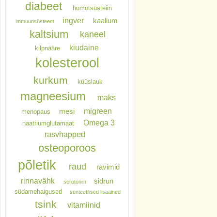
diabeet
homotsüsteiin
ingver
kaalium
immuunsüsteem
kaltsium
kaneel
kiudaine
kilpnääre
kolesterool
kurkum
küüslauk
magneesium
maks
migreen
mesi
menopaus
Omega 3
naatriumglutamaat
rasvhapped
osteoporoos
põletik
raud
ravimid
rinnavähk
sidrun
serotoniin
südamehaigused
sünteetilised lisaained
tsink
vitamiinid