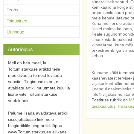
sünergiliselt seotud. O
kemikaalid ja kõrge st
Tervis
organismile suuri prob
meie kehale jätavad om
Toiduained
Kuna meil ei ole auton
siis ei maksa ka loota
Uuringud
Peale suguhormoonide 
limaskestade paksust
kilpnäärme, kuna mõj
Autoriõigus
orkestreerib iga viims
kehas.
Meil on hea meel, kui
Toitumistarkuse artiklid teile
Kutsume kõiki teemast
meeldivad ja te neid levitada
kaasn
evatest tervise-
soovite. Tingimuseks on, et
viljakuskontrollimeet
avaldate artikli muutmata kujul ja
Loengul osalemiseks tu
lisate viite Toitumistarkuse
info@viljakusmonitor.e
Postituse rubriik on
Mõ
veebilehele.
tasakaalutus
,
limaske
Palume lisada avaldatava artikli
sissejuhatusse link meie
blogiartiklile ning artikli lõppu
www.Toitumistarkus.ee allikana