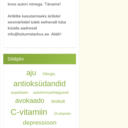
koos autori nimega. Täname!
Artiklite kasutamiseks ärilistel
eesmärkidel tuleb eelnevalt luba
küsida aadressil
info@toitumistarkus.ee. Aitäh!
Sildipilv
aju
Allergia
antioksüdandid
aspartaam
autoimmuunhaigused
avokaado
brokoli
C-vitamiin
D-vitamiin
depressioon