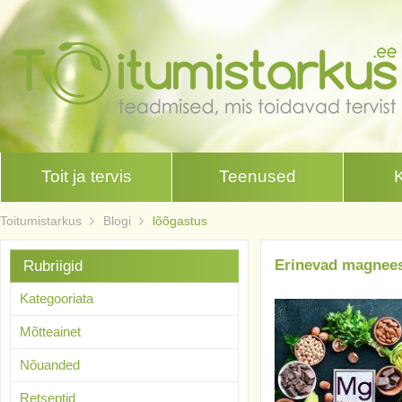
Toit ja tervis
Teenused
Toitumistarkus
Blogi
lõõgastus
Erinevad magnees
Rubriigid
Kategooriata
Mõtteainet
Nõuanded
Retseptid