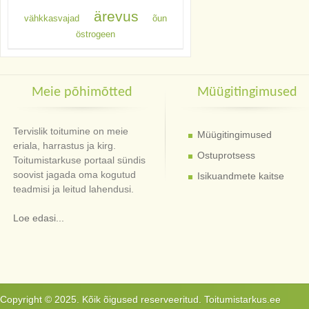
ärevus
vähkkasvajad
õun
östrogeen
Meie põhimõtted
Müügitingimused
Tervislik toitumine on meie
Müügitingimused
eriala, harrastus ja kirg.
Ostuprotsess
Toitumistarkuse portaal sündis
soovist jagada oma kogutud
Isikuandmete kaitse
teadmisi ja leitud lahendusi.
Loe edasi...
Copyright © 2025. Kõik õigused reserveeritud. Toitumistarkus.ee