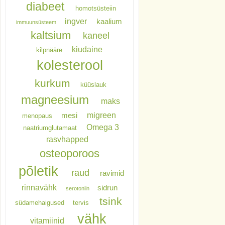
diabeet
homotsüsteiin
ingver
kaalium
immuunsüsteem
kaltsium
kaneel
kiudaine
kilpnääre
kolesterool
kurkum
küüslauk
magneesium
maks
migreen
mesi
menopaus
Omega 3
naatriumglutamaat
rasvhapped
osteoporoos
põletik
raud
ravimid
rinnavähk
sidrun
serotoniin
tsink
südamehaigused
tervis
vähk
vitamiinid