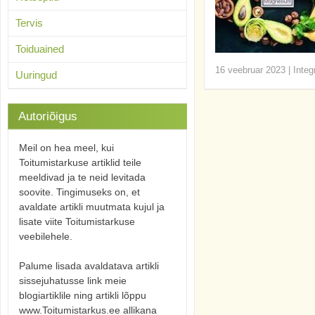
Tervis
Toiduained
16 veebruar 2023
|
Integ
Uuringud
Autoriõigus
Meil on hea meel, kui
Toitumistarkuse artiklid teile
meeldivad ja te neid levitada
soovite. Tingimuseks on, et
avaldate artikli muutmata kujul ja
lisate viite Toitumistarkuse
veebilehele.
Palume lisada avaldatava artikli
sissejuhatusse link meie
blogiartiklile ning artikli lõppu
www.Toitumistarkus.ee allikana