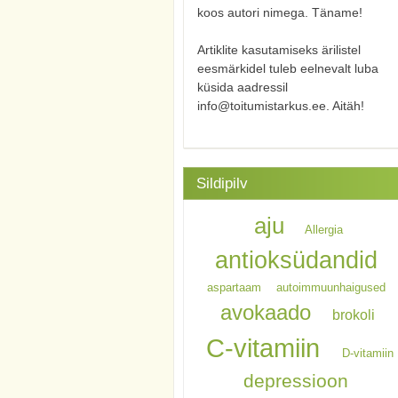
koos autori nimega. Täname!
Artiklite kasutamiseks ärilistel
eesmärkidel tuleb eelnevalt luba
küsida aadressil
info@toitumistarkus.ee. Aitäh!
Sildipilv
aju
Allergia
antioksüdandid
aspartaam
autoimmuunhaigused
avokaado
brokoli
C-vitamiin
D-vitamiin
depressioon