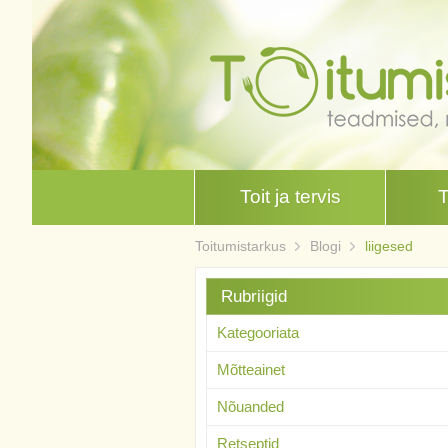
Toit ja tervis
Toitumistarkus
Blogi
liigesed
Rubriigid
Kategooriata
Mõtteainet
Nõuanded
Retseptid