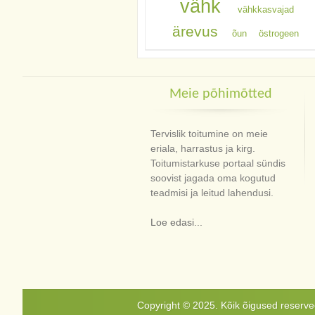
vähk
vähkkasvajad
ärevus
õun
östrogeen
Meie põhimõtted
Tervislik toitumine on meie
eriala, harrastus ja kirg.
Toitumistarkuse portaal sündis
soovist jagada oma kogutud
teadmisi ja leitud lahendusi.
Loe edasi...
Copyright © 2025. Kõik õigused reservee