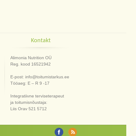
Kontakt
Alimonia Nutrition OÜ
Reg. kood 16521942
E-post: info@toitumistarkus.ee
Tööaeg: E – R 9 -17
Integratiivne terviseterapeut
ja toitumisnõustaja:
Liis Orav 521 5712