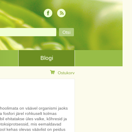
Blogi
Ostukorv
hoolimata on väävel organismi jaoks
 ja fosfori järel rohkuselt kolmas
il ehitatakse üles valke, kõhresid ja
etoksiprotsessid, mis eemaldavad
ool kehas olevas väävlist on peidus