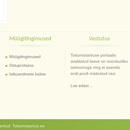
Müügitingimused
Vastutus
Toitumistarkuse portaalis
Müügitingimused
avaldatud teave on soovitusliku
Ostuprotsess
iseloomuga ning ei asenda
arsti poolt määratud ravi.
Isikuandmete kaitse
Loe edasi...
ritud. Toitumistarkus.ee