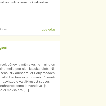
el on oluline aine nii kvaliteetse
s Orav
Loe edasi
igem
miselt põnev ja mitmekesine ning on
mine meile pea alati kasuks tuleb. Nii
konsensuslik arusaam, et Põhjamaades
i altid D-vitamiini puudusele. Samuti
asvhapete vajalikkusest seoses
, nahaprobleeme leevendava ja
s ei maksa ära […]