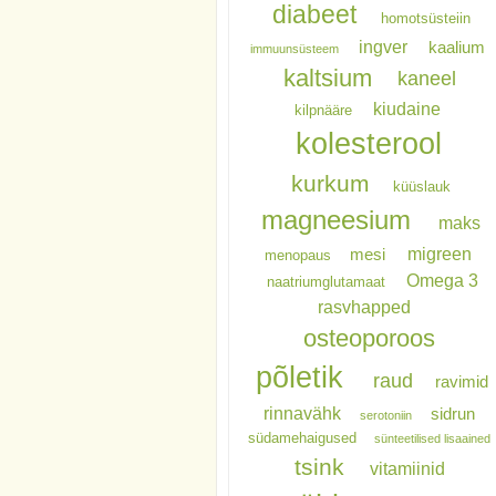
diabeet
homotsüsteiin
ingver
kaalium
immuunsüsteem
kaltsium
kaneel
kiudaine
kilpnääre
kolesterool
kurkum
küüslauk
magneesium
maks
migreen
mesi
menopaus
Omega 3
naatriumglutamaat
rasvhapped
osteoporoos
põletik
raud
ravimid
rinnavähk
sidrun
serotoniin
südamehaigused
sünteetilised lisaained
tsink
vitamiinid