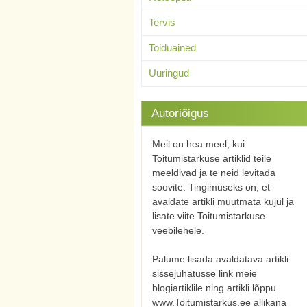
Tervis
Toiduained
Uuringud
Autoriõigus
Meil on hea meel, kui
Toitumistarkuse artiklid teile
meeldivad ja te neid levitada
soovite. Tingimuseks on, et
avaldate artikli muutmata kujul ja
lisate viite Toitumistarkuse
veebilehele.
Palume lisada avaldatava artikli
sissejuhatusse link meie
blogiartiklile ning artikli lõppu
www.Toitumistarkus.ee allikana