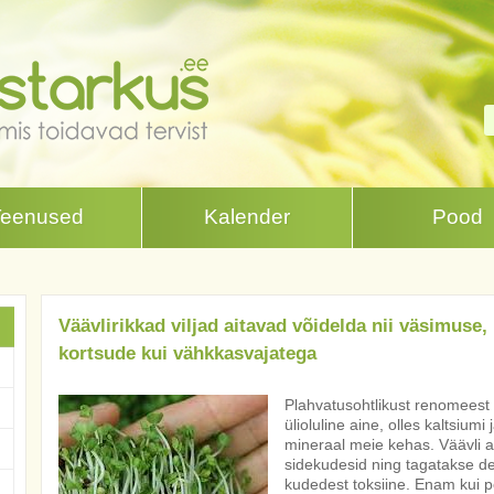
Teenused
Kalender
Pood
Väävlirikkad viljad aitavad võidelda nii väsimuse,
kortsude kui vähkkasvajatega
Plahvatusohtlikust renomeest 
ülioluline aine, olles kaltsiumi
mineraal meie kehas. Väävli ab
sidekudesid ning tagatakse d
kudedest toksiine. Enam kui p