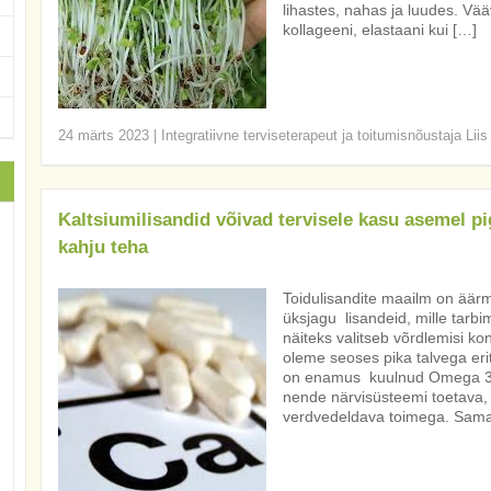
lihastes, nahas ja luudes. Vääv
kollageeni, elastaani kui […]
24 märts 2023
|
Integratiivne terviseterapeut ja toitumisnõustaja Lii
Kaltsiumilisandid võivad tervisele kasu asemel p
kahju teha
Toidulisandite maailm on äär
üksjagu lisandeid, mille tarbi
näiteks valitseb võrdlemisi 
oleme seoses pika talvega erit
on enamus kuulnud Omega 3 r
nende närvisüsteemi toetava
verdvedeldava toimega. Sama