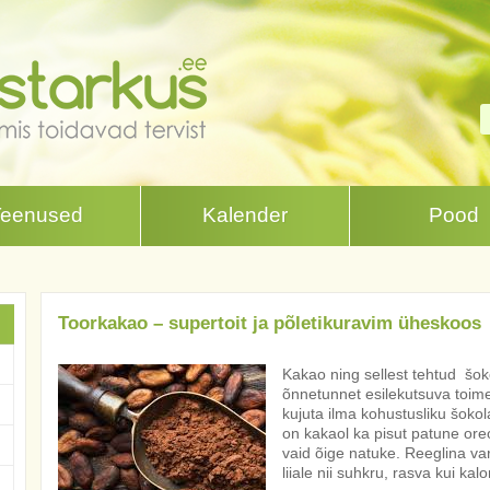
Teenused
Kalender
Pood
Toorkakao – supertoit ja põletikuravim üheskoos
Kakao ning sellest tehtud šok
õnnetunnet esilekutsuva toime 
kujuta ilma kohustusliku šoko
on kakaol ka pisut patune ore
vaid õige natuke. Reeglina va
liiale nii suhkru, rasva kui kalo