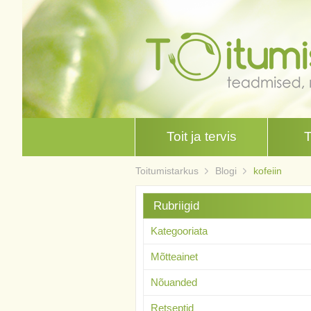
Toit ja tervis
Toitumistarkus
Blogi
kofeiin
Rubriigid
Kategooriata
Mõtteainet
Nõuanded
Retseptid