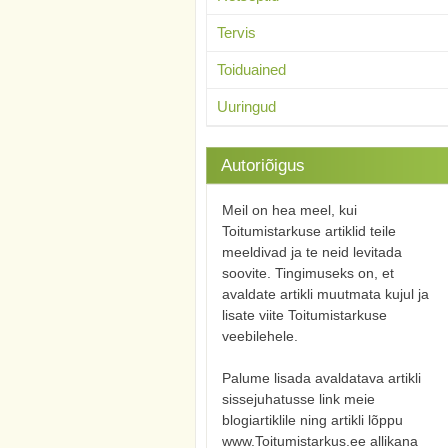
Tervis
Toiduained
Uuringud
Autoriõigus
Meil on hea meel, kui
Toitumistarkuse artiklid teile
meeldivad ja te neid levitada
soovite. Tingimuseks on, et
avaldate artikli muutmata kujul ja
lisate viite Toitumistarkuse
veebilehele.
Palume lisada avaldatava artikli
sissejuhatusse link meie
blogiartiklile ning artikli lõppu
www.Toitumistarkus.ee allikana