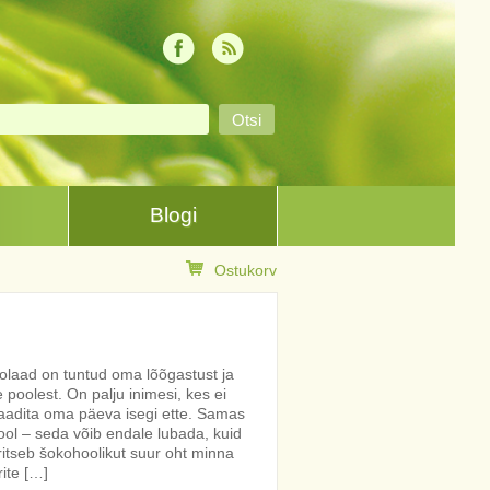
Blogi
Ostukorv
olaad on tuntud oma lõõgastust ja
poolest. On palju inimesi, kes ei
laadita oma päeva isegi ette. Samas
ool – seda võib endale lubada, kuid
ritseb šokohoolikut suur oht minna
rite […]