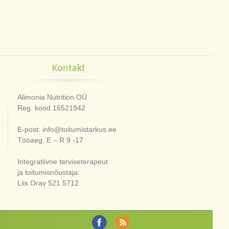
Kontakt
Alimonia Nutrition OÜ
Reg. kood 16521942
E-post: info@toitumistarkus.ee
Tööaeg: E – R 9 -17
Integratiivne terviseterapeut
ja toitumisnõustaja:
Liis Orav 521 5712