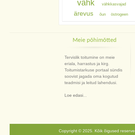
vähk
vähkkasvajad
ärevus
õun
östrogeen
Meie põhimõtted
Tervislik toitumine on meie
eriala, harrastus ja kirg.
Toitumistarkuse portaal sündis
soovist jagada oma kogutud
teadmisi ja leitud lahendusi.
Loe edasi...
Copyright © 2025. Kõik õigused reservee