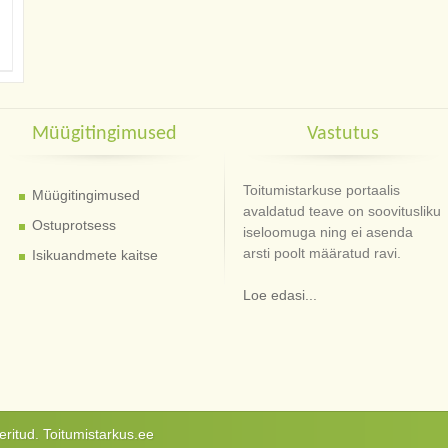
Müügitingimused
Vastutus
Toitumistarkuse portaalis
Müügitingimused
avaldatud teave on soovitusliku
Ostuprotsess
iseloomuga ning ei asenda
arsti poolt määratud ravi.
Isikuandmete kaitse
Loe edasi...
ritud. Toitumistarkus.ee