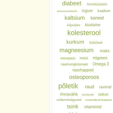
diabeet
homotsüsteiin
ingver
kaalium
immuunsüsteem
kaltsium
kaneel
kiudaine
kilpnääre
kolesterool
kurkum
küüslauk
magneesium
maks
migreen
mesi
menopaus
Omega 3
naatriumglutamaat
rasvhapped
osteoporoos
põletik
raud
ravimid
rinnavähk
sidrun
serotoniin
südamehaigused
sünteetilised lisaained
tsink
vitamiinid