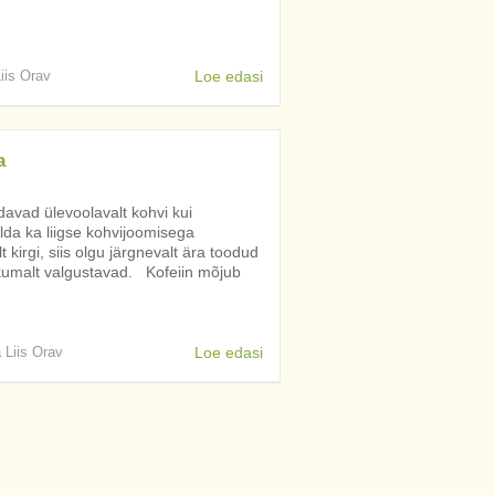
Liis Orav
Loe edasi
a
iidavad ülevoolavalt kohvi kui
lda ka liigse kohvijoomisega
irgi, siis olgu järgnevalt ära toodud
likumalt valgustavad. Kofeiin mõjub
a Liis Orav
Loe edasi