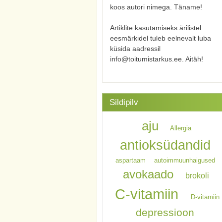
koos autori nimega. Täname!
Artiklite kasutamiseks ärilistel
eesmärkidel tuleb eelnevalt luba
küsida aadressil
info@toitumistarkus.ee. Aitäh!
Sildipilv
aju
Allergia
antioksüdandid
aspartaam
autoimmuunhaigused
avokaado
brokoli
C-vitamiin
D-vitamiin
depressioon