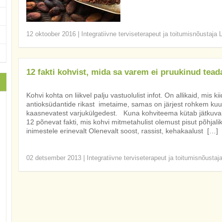
12 oktoober 2016
|
Integratiivne terviseterapeut ja toitumisnõustaja 
12 fakti kohvist, mida sa varem ei pruukinud tead
Kohvi kohta on liikvel palju vastuolulist infot. On allikaid, mis k
antioksüdantide rikast imetaime, samas on järjest rohkem kuu
kaasnevatest varjukülgedest. Kuna kohviteema kütab jätkuvalt k
12 põnevat fakti, mis kohvi mitmetahulist olemust pisut põhja
inimestele erinevalt Olenevalt soost, rassist, kehakaalust […]
02 detsember 2013
|
Integratiivne terviseterapeut ja toitumisnõustaj