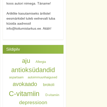
koos autori nimega. Täname!
Artiklite kasutamiseks ärilistel
eesmärkidel tuleb eelnevalt luba
küsida aadressil
info@toitumistarkus.ee. Aitäh!
Sildipilv
aju
Allergia
antioksüdandid
aspartaam
autoimmuunhaigused
avokaado
brokoli
C-vitamiin
D-vitamiin
depressioon