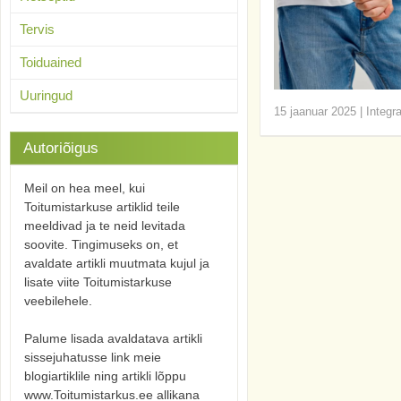
Tervis
Toiduained
Uuringud
15 jaanuar 2025
|
Integr
Autoriõigus
Meil on hea meel, kui
Toitumistarkuse artiklid teile
meeldivad ja te neid levitada
soovite. Tingimuseks on, et
avaldate artikli muutmata kujul ja
lisate viite Toitumistarkuse
veebilehele.
Palume lisada avaldatava artikli
sissejuhatusse link meie
blogiartiklile ning artikli lõppu
www.Toitumistarkus.ee allikana