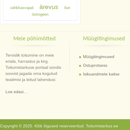
ärevus
vähkkasvajad
õun
östrogeen
Meie põhimõtted
Müügitingimused
Tervislik toitumine on meie
Müügitingimused
eriala, harrastus ja kirg.
Ostuprotsess
Toitumistarkuse portaal sündis
soovist jagada oma kogutud
Isikuandmete kaitse
teadmisi ja leitud lahendusi.
Loe edasi...
Copyright © 2025. Kõik õigused reserveeritud. Toitumistarkus.ee