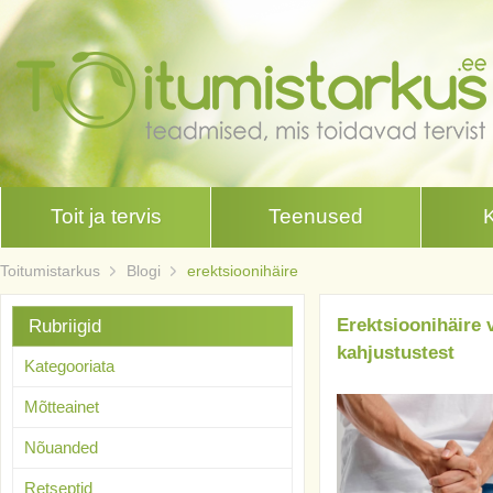
Toit ja tervis
Teenused
Toitumistarkus
Blogi
erektsioonihäire
Erektsioonihäire 
Rubriigid
kahjustustest
Kategooriata
Mõtteainet
Nõuanded
Retseptid