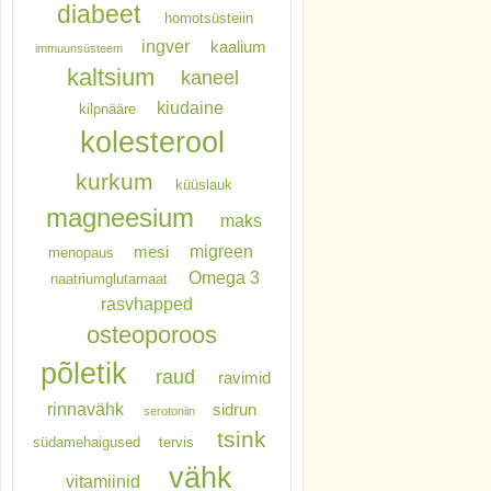
diabeet
homotsüsteiin
ingver
kaalium
immuunsüsteem
kaltsium
kaneel
kiudaine
kilpnääre
kolesterool
kurkum
küüslauk
magneesium
maks
migreen
mesi
menopaus
Omega 3
naatriumglutamaat
rasvhapped
osteoporoos
põletik
raud
ravimid
rinnavähk
sidrun
serotoniin
tsink
südamehaigused
tervis
vähk
vitamiinid