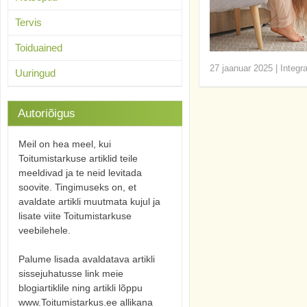
Tervis
Toiduained
27 jaanuar 2025
|
Integr
Uuringud
Autoriõigus
Meil on hea meel, kui
Toitumistarkuse artiklid teile
meeldivad ja te neid levitada
soovite. Tingimuseks on, et
avaldate artikli muutmata kujul ja
lisate viite Toitumistarkuse
veebilehele.
Palume lisada avaldatava artikli
sissejuhatusse link meie
blogiartiklile ning artikli lõppu
www.Toitumistarkus.ee allikana