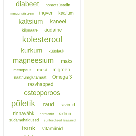
diabeet
homotsüsteiin
ingver
kaalium
immuunsüsteem
kaltsium
kaneel
kiudaine
kilpnääre
kolesterool
kurkum
küüslauk
magneesium
maks
migreen
mesi
menopaus
Omega 3
naatriumglutamaat
rasvhapped
osteoporoos
põletik
raud
ravimid
rinnavähk
sidrun
serotoniin
südamehaigused
sünteetilised lisaained
tsink
vitamiinid