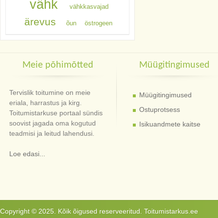
vähk
vähkkasvajad
ärevus
õun
östrogeen
Meie põhimõtted
Müügitingimused
Tervislik toitumine on meie
Müügitingimused
eriala, harrastus ja kirg.
Ostuprotsess
Toitumistarkuse portaal sündis
soovist jagada oma kogutud
Isikuandmete kaitse
teadmisi ja leitud lahendusi.
Loe edasi...
Copyright © 2025. Kõik õigused reserveeritud. Toitumistarkus.ee