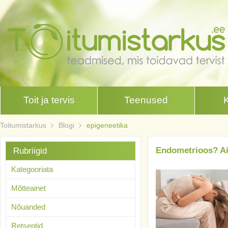
Toit ja tervis
Teenused
Toitumistarkus
Blogi
epigeneetika
Endometrioos? Ait
Rubriigid
Kategooriata
Mõtteainet
Nõuanded
Retseptid