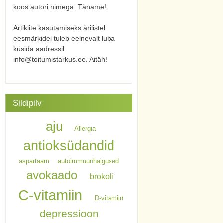
koos autori nimega. Täname!
Artiklite kasutamiseks ärilistel
eesmärkidel tuleb eelnevalt luba
küsida aadressil
info@toitumistarkus.ee. Aitäh!
Sildipilv
aju
Allergia
antioksüdandid
aspartaam
autoimmuunhaigused
avokaado
brokoli
C-vitamiin
D-vitamiin
depressioon