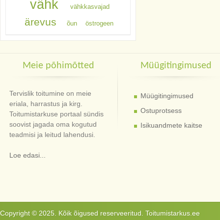
vähk
vähkkasvajad
ärevus
õun
östrogeen
Meie põhimõtted
Müügitingimused
Tervislik toitumine on meie
Müügitingimused
eriala, harrastus ja kirg.
Ostuprotsess
Toitumistarkuse portaal sündis
soovist jagada oma kogutud
Isikuandmete kaitse
teadmisi ja leitud lahendusi.
Loe edasi...
Copyright © 2025. Kõik õigused reserveeritud. Toitumistarkus.ee