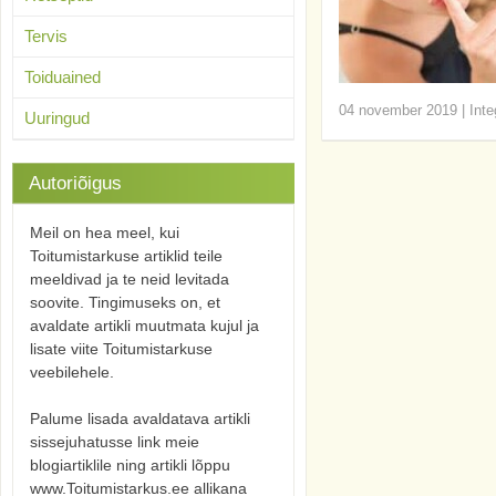
Tervis
Toiduained
04 november 2019
|
Inte
Uuringud
Autoriõigus
Meil on hea meel, kui
Toitumistarkuse artiklid teile
meeldivad ja te neid levitada
soovite. Tingimuseks on, et
avaldate artikli muutmata kujul ja
lisate viite Toitumistarkuse
veebilehele.
Palume lisada avaldatava artikli
sissejuhatusse link meie
blogiartiklile ning artikli lõppu
www.Toitumistarkus.ee allikana