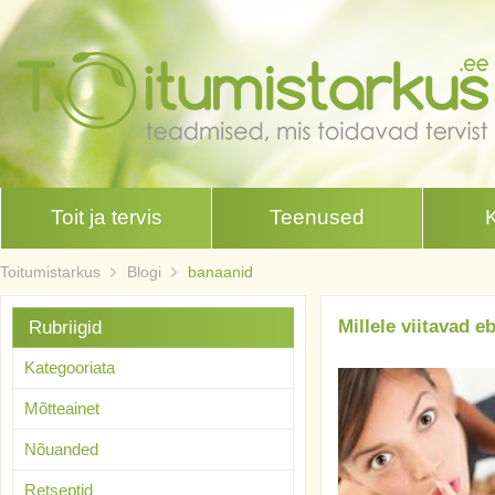
Toit ja tervis
Teenused
Toitumistarkus
Blogi
banaanid
Millele viitavad 
Rubriigid
Kategooriata
Mõtteainet
Nõuanded
Retseptid