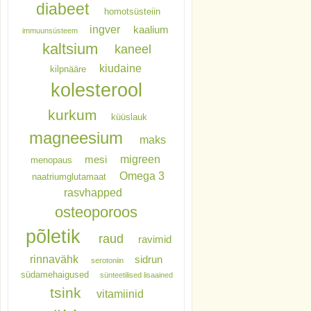
diabeet
homotsüsteiin
ingver
kaalium
immuunsüsteem
kaltsium
kaneel
kiudaine
kilpnääre
kolesterool
kurkum
küüslauk
magneesium
maks
migreen
mesi
menopaus
Omega 3
naatriumglutamaat
rasvhapped
osteoporoos
põletik
raud
ravimid
rinnavähk
sidrun
serotoniin
südamehaigused
sünteetilised lisaained
tsink
vitamiinid