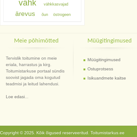
vähk
vähkkasvajad
ärevus
õun
östrogeen
Meie põhimõtted
Müügitingimused
Tervislik toitumine on meie
Müügitingimused
eriala, harrastus ja kirg.
Ostuprotsess
Toitumistarkuse portaal sündis
soovist jagada oma kogutud
Isikuandmete kaitse
teadmisi ja leitud lahendusi.
Loe edasi...
Copyright © 2025. Kõik õigused reserveeritud. Toitumistarkus.ee