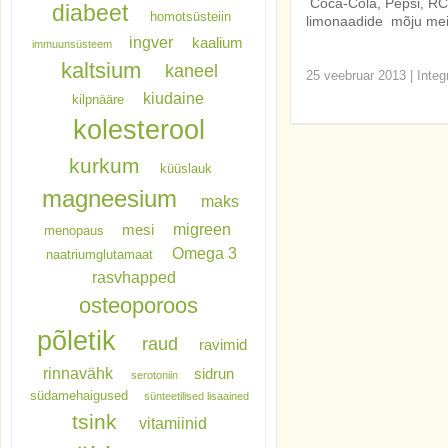
Coca-Cola, Pepsi, RC C
diabeet
homotsüsteiin
limonaadide mõju mei
ingver
kaalium
immuunsüsteem
kaltsium
kaneel
25 veebruar 2013
|
Integ
kiudaine
kilpnääre
kolesterool
kurkum
küüslauk
magneesium
maks
migreen
mesi
menopaus
Omega 3
naatriumglutamaat
rasvhapped
osteoporoos
põletik
raud
ravimid
rinnavähk
sidrun
serotoniin
südamehaigused
sünteetilised lisaained
tsink
vitamiinid