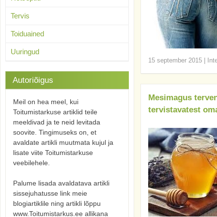
Tervis
Toiduained
Uuringud
15 september 2015
|
Int
Autoriõigus
Mesimagus terven
Meil on hea meel, kui
tervistavatest om
Toitumistarkuse artiklid teile
meeldivad ja te neid levitada
soovite. Tingimuseks on, et
avaldate artikli muutmata kujul ja
lisate viite Toitumistarkuse
veebilehele.
Palume lisada avaldatava artikli
sissejuhatusse link meie
blogiartiklile ning artikli lõppu
www.Toitumistarkus.ee allikana