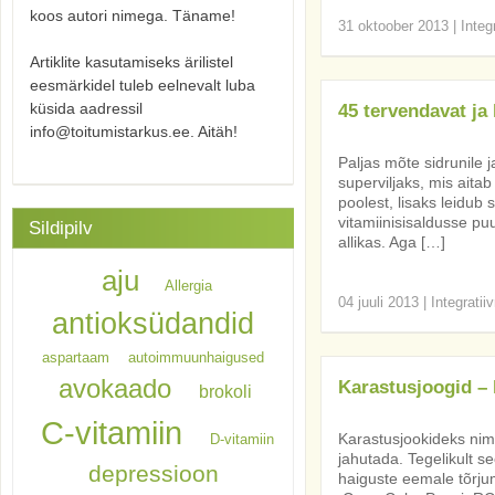
koos autori nimega. Täname!
31 oktoober 2013
|
Integ
Artiklite kasutamiseks ärilistel
eesmärkidel tuleb eelnevalt luba
küsida aadressil
45 tervendavat ja
info@toitumistarkus.ee. Aitäh!
Paljas mõte sidrunile
superviljaks, mis aitab
poolest, lisaks leidub
vitamiinisisaldusse puu
Sildipilv
allikas. Aga […]
aju
Allergia
04 juuli 2013
|
Integratii
antioksüdandid
aspartaam
autoimmuunhaigused
avokaado
Karastusjoogid – 
brokoli
C-vitamiin
Karastusjookideks nim
D-vitamiin
jahutada. Tegelikult s
depressioon
haiguste eemale tõrjum