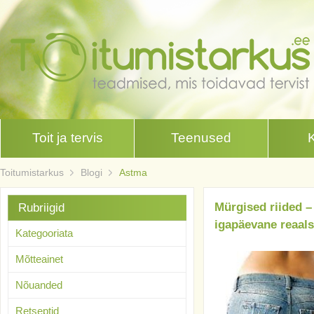
Toit ja tervis
Teenused
Toitumistarkus
Blogi
Astma
Mürgised riided –
Rubriigid
igapäevane reaal
Kategooriata
Mõtteainet
Nõuanded
Retseptid