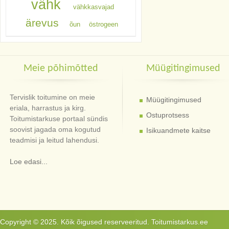
vähk
vähkkasvajad
ärevus
õun
östrogeen
Meie põhimõtted
Müügitingimused
Tervislik toitumine on meie
Müügitingimused
eriala, harrastus ja kirg.
Ostuprotsess
Toitumistarkuse portaal sündis
soovist jagada oma kogutud
Isikuandmete kaitse
teadmisi ja leitud lahendusi.
Loe edasi...
Copyright © 2025. Kõik õigused reserveeritud. Toitumistarkus.ee