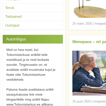
Tervis
Toiduained
25 märts 2026
|
Integrat
Uuringud
Autoriõigus
Menopaus – nii p
Meil on hea meel, kui
Toitumistarkuse artiklid teile
meeldivad ja te neid levitada
soovite. Tingimuseks on, et
avaldate artikli muutmata kujul ja
lisate viite Toitumistarkuse
veebilehele.
Palume lisada avaldatava artikli
sissejuhatusse link meie
blogiartiklile ning artikli lõppu
25 juuni 2024
|
Integrati
www.Toitumistarkus.ee allikana