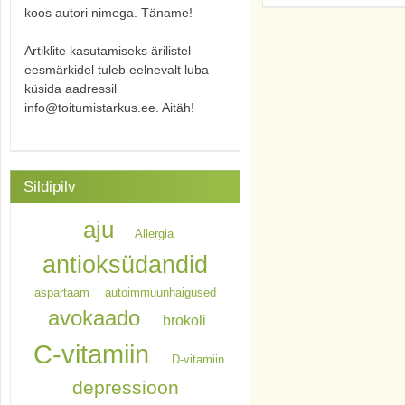
koos autori nimega. Täname!
Artiklite kasutamiseks ärilistel
eesmärkidel tuleb eelnevalt luba
küsida aadressil
info@toitumistarkus.ee. Aitäh!
Sildipilv
aju
Allergia
antioksüdandid
aspartaam
autoimmuunhaigused
avokaado
brokoli
C-vitamiin
D-vitamiin
depressioon