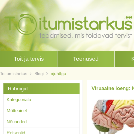
Toit ja tervis
Teenused
Toitumistarkus
Blogi
ajuhägu
Viruaalne loeng: K
Rubriigid
Kategooriata
Mõtteainet
Nõuanded
Retseptid