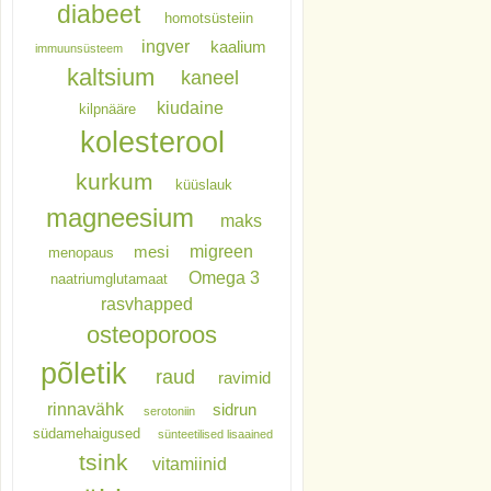
diabeet
homotsüsteiin
ingver
kaalium
immuunsüsteem
kaltsium
kaneel
kiudaine
kilpnääre
kolesterool
kurkum
küüslauk
magneesium
maks
migreen
mesi
menopaus
Omega 3
naatriumglutamaat
rasvhapped
osteoporoos
põletik
raud
ravimid
rinnavähk
sidrun
serotoniin
südamehaigused
sünteetilised lisaained
tsink
vitamiinid