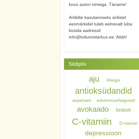
koos autori nimega. Täname!
Artiklite kasutamiseks ärilistel
eesmärkidel tuleb eelnevalt luba
küsida aadressil
info@toitumistarkus.ee. Aitäh!
Sildipilv
aju
Allergia
antioksüdandid
aspartaam
autoimmuunhaigused
avokaado
brokoli
C-vitamiin
D-vitamiin
depressioon