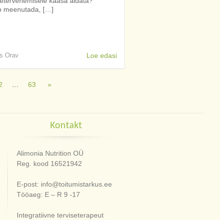
setervenemisele kaasa aidata?
eb meenutada, […]
is Orav
Loe edasi
2
…
63
»
Kontakt
Alimonia Nutrition OÜ
Reg. kood 16521942
E-post: info@toitumistarkus.ee
Tööaeg: E – R 9 -17
Integratiivne terviseterapeut