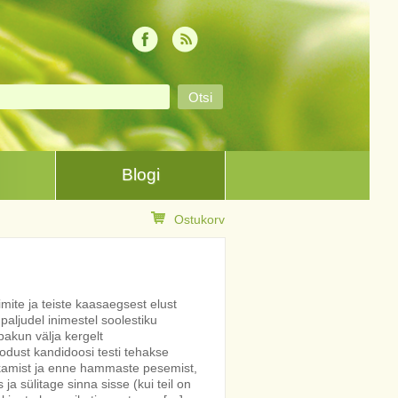
Blogi
Ostukorv
mite ja teiste kaasaegsest elust
paljudel inimestel soolestiku
pakun välja kergelt
odust kandidoosi testi tehakse
kamist ja enne hammaste pesemist,
s ja sülitage sinna sisse (kui teil on