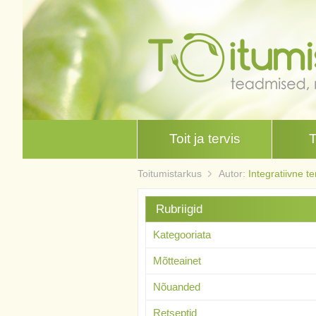
Toit ja tervis
Toitumistarkus
Autor:
Integratiivne t
Rubriigid
Kategooriata
Mõtteainet
Nõuanded
Retseptid