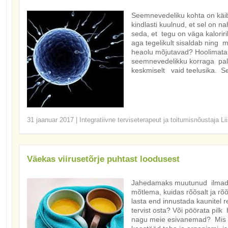
Seemnevedeliku kohta on käibe
kindlasti kuulnud, et sel on n
seda, et tegu on väga kalori
aga tegelikult sisaldab ning m
heaolu mõjutavad? Hoolimata p
seemnevedelikku korraga palj
keskmiselt vaid teelusika. 
31 jaanuar 2017
|
Integratiivne terviseterapeut ja toitumisnõustaja Li
Väekas viirusetõrje puhtast loodusest
Jahedamaks muutunud ilmad j
mõtlema, kuidas rõõsalt ja r
lasta end innustada kaunitel r
tervist osta? Või pöörata pilk
nagu meie esivanemad? Mis o