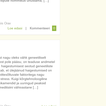
id kipute hommikuti unustama, […]
Liis Orav
Loe edasi
|
Kommenteeri
0
t nagu oleks vähk geneetiliselt
lest pole pääsu, on teaduse andmetel
haigestumisest seotud geneetiliste
ab, et ülejäänud haigestumised on
ttesõltuvate faktoritega nagu
a stress. Kuigi kõrgtehnoloogiline
dikamendid ja uuringud peaksid
meditsiini vähivastane […]