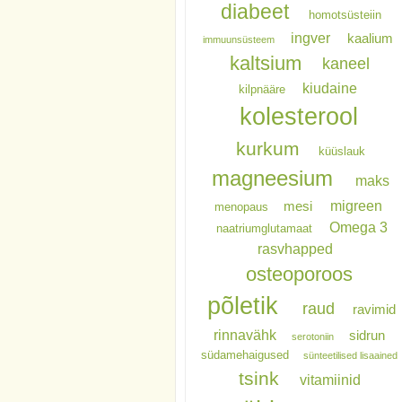
diabeet
homotsüsteiin
ingver
kaalium
immuunsüsteem
kaltsium
kaneel
kiudaine
kilpnääre
kolesterool
kurkum
küüslauk
magneesium
maks
migreen
mesi
menopaus
Omega 3
naatriumglutamaat
rasvhapped
osteoporoos
põletik
raud
ravimid
rinnavähk
sidrun
serotoniin
südamehaigused
sünteetilised lisaained
tsink
vitamiinid