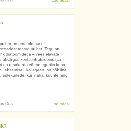
Liis Orav
Loe edasi
us
i pulber on oma olemuselt
kestadest tehtud pulber. Tegu on
ehk diatoomidega – vees elavate
 ülikõrges kontsentratsioonis (ca
 Räni on omakorda võtmeteguriks keha
i, ehitamisel. Kollageen on põhiline
ja sidekudede, kui naha, küünte ning
Liis Orav
Loe edasi
ik?