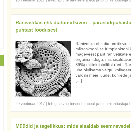
23 veebruar 2017
|
Integratiivne terviseterapeut ja toitumisnõustaja 
Ränivetikas ehk diatomiitkivim – parasiidipuhast
puhtast loodusest
Ränivetika ehk diatomiitkivim
mikroskoopilise fütoplanktoni 
mageveest pärit ränivetikate 
organismidega, mis sisaldavad
89%) mittekristallilist räni.
ühe olulisema valgu, kollageen
valk nii meie luude, kõhrede 
[…]
20 veebruar 2017
|
Integratiivne terviseterapeut ja toitumisnõustaja 
Müüdid ja tegelikkus: mida sisaldab seemnevedel