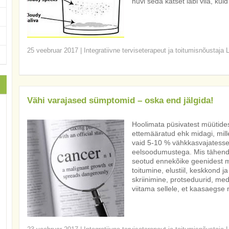
huvi seda katset läbi viia, ku
25 veebruar 2017
|
Integratiivne terviseterapeut ja toitumisnõustaja 
Vähi varajased sümptomid – oska end jälgida!
Hoolimata püsivatest müütides
ettemääratud ehk midagi, mil
vaid 5-10 % vähkkasvajatesse 
eelsoodumustega. Mis tähend
seotud ennekõike geenidest mi
toitumine, elustiil, keskkond j
skriinimine, protseduurid, me
viitama sellele, et kaasaegse 