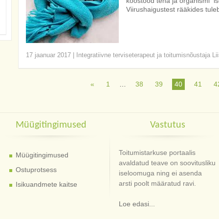
koostööd teha ja organismi i
Viirushaigustest rääkides tul
17 jaanuar 2017
|
Integratiivne terviseterapeut ja toitumisnõustaja Li
«
1
…
38
39
40
41
4
Müügitingimused
Vastutus
Toitumistarkuse portaalis
Müügitingimused
avaldatud teave on soovitusliku
Ostuprotsess
iseloomuga ning ei asenda
arsti poolt määratud ravi.
Isikuandmete kaitse
Loe edasi...