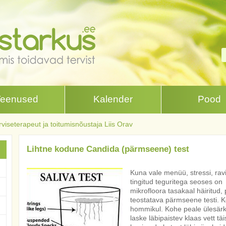
Teenused
Kalender
Pood
erviseterapeut ja toitumisnõustaja Liis Orav
Lihtne kodune Candida (pärmseene) test
Kuna vale menüü, stressi, ravi
tingitud teguritega seoses on 
mikrofloora tasakaal häiritud, 
teostatava pärmseene testi. K
hommikul. Kohe peale ülesär
laske läbipaistev klaas vett täi