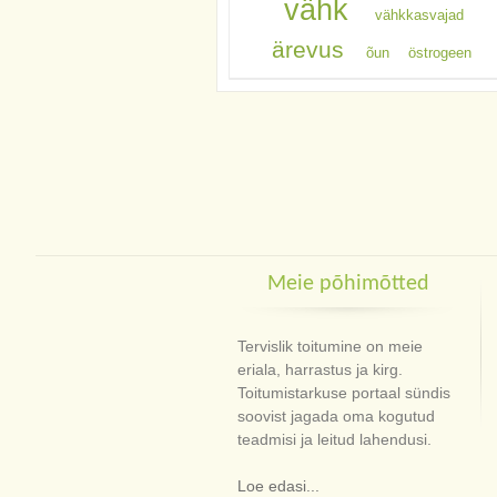
vähk
vähkkasvajad
ärevus
õun
östrogeen
Meie põhimõtted
Tervislik toitumine on meie
eriala, harrastus ja kirg.
Toitumistarkuse portaal sündis
soovist jagada oma kogutud
teadmisi ja leitud lahendusi.
Loe edasi...