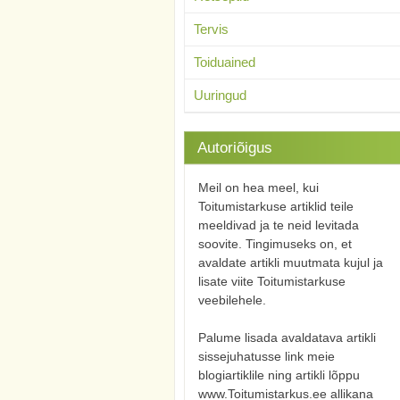
Tervis
Toiduained
Uuringud
Autoriõigus
Meil on hea meel, kui
Toitumistarkuse artiklid teile
meeldivad ja te neid levitada
soovite. Tingimuseks on, et
avaldate artikli muutmata kujul ja
lisate viite Toitumistarkuse
veebilehele.
Palume lisada avaldatava artikli
sissejuhatusse link meie
blogiartiklile ning artikli lõppu
www.Toitumistarkus.ee allikana