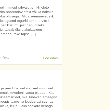
l mitmeid rahvajutte. Nii olete
ahka noorendav efekt või ka näiteks
rikka ollusega. Mida seemnevedelik
issugused tegurid tema tervist ja
etlikust muljest nagu tuleks
u, täidab üks ejakulatsioon
Seemnepurske täpse […]
is Orav
Loe edasi
a pead tõstvad viirused sunnivad
õõmsalt kevadeni vastu pidada. Kas
eklaamsiltidel, mis lubavad apteegist
 hoopis taime- ja loodusravi suunas
leks, kui püüaks seekord kehaga