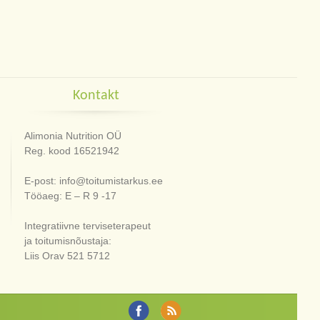
Kontakt
Alimonia Nutrition OÜ
Reg. kood 16521942
E-post: info@toitumistarkus.ee
Tööaeg: E – R 9 -17
Integratiivne terviseterapeut
ja toitumisnõustaja:
Liis Orav 521 5712