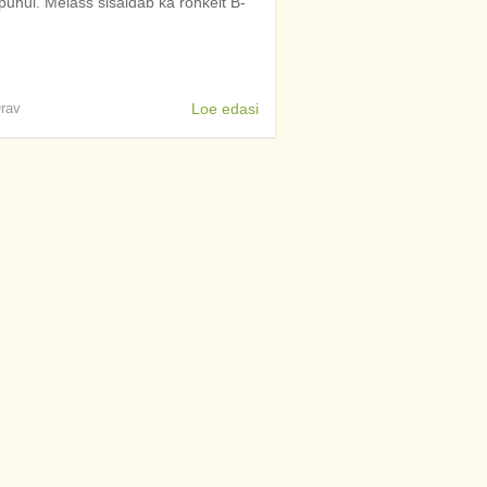
puhul. Melass sisaldab ka rohkelt B-
Orav
Loe edasi