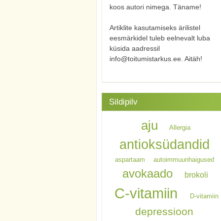
koos autori nimega. Täname!
Artiklite kasutamiseks ärilistel
eesmärkidel tuleb eelnevalt luba
küsida aadressil
info@toitumistarkus.ee. Aitäh!
Sildipilv
aju
Allergia
antioksüdandid
aspartaam
autoimmuunhaigused
avokaado
brokoli
C-vitamiin
D-vitamiin
depressioon