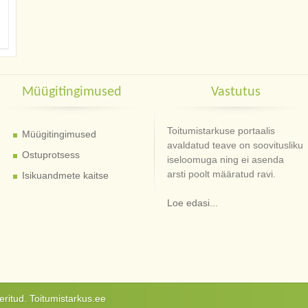
Müügitingimused
Vastutus
Toitumistarkuse portaalis
Müügitingimused
avaldatud teave on soovitusliku
Ostuprotsess
iseloomuga ning ei asenda
arsti poolt määratud ravi.
Isikuandmete kaitse
Loe edasi...
ritud. Toitumistarkus.ee