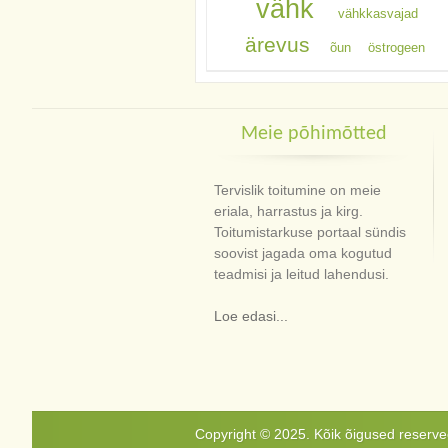
vähk
vähkkasvajad
ärevus
õun
östrogeen
Meie põhimõtted
Tervislik toitumine on meie
eriala, harrastus ja kirg.
Toitumistarkuse portaal sündis
soovist jagada oma kogutud
teadmisi ja leitud lahendusi.
Loe edasi...
Copyright © 2025. Kõik õigused reservee