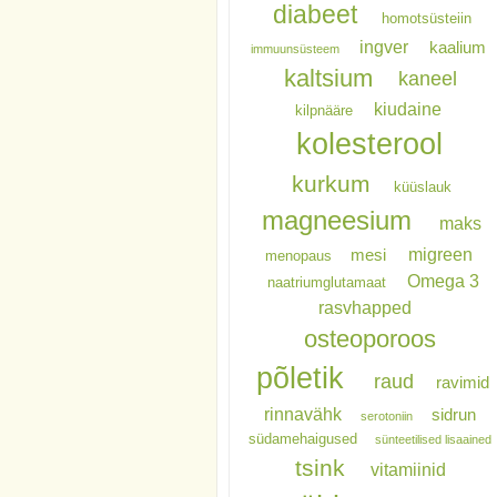
diabeet
homotsüsteiin
ingver
kaalium
immuunsüsteem
kaltsium
kaneel
kiudaine
kilpnääre
kolesterool
kurkum
küüslauk
magneesium
maks
migreen
mesi
menopaus
Omega 3
naatriumglutamaat
rasvhapped
osteoporoos
põletik
raud
ravimid
rinnavähk
sidrun
serotoniin
südamehaigused
sünteetilised lisaained
tsink
vitamiinid