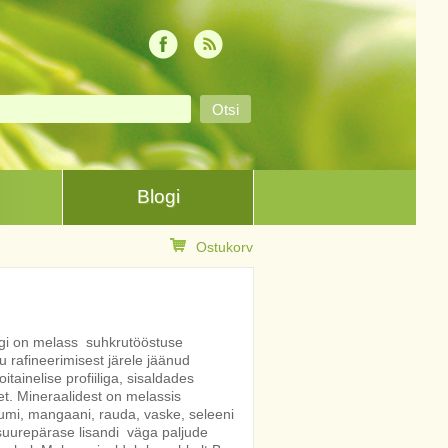
Blogi
Ostukorv
rgi on melass suhkrutööstuse
 rafineerimisest järele jäänud
itainelise profiiliga, sisaldades
et. Mineraalidest on melassis
iumi, mangaani, rauda, vaske, seleeni
 suurepärase lisandi väga paljude