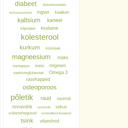
diabeet
homotsüsteiin
ingver
kaalium
immuunsüsteem
kaltsium
kaneel
kiudaine
kilpnääre
kolesterool
kurkum
küüslauk
magneesium
maks
migreen
mesi
menopaus
Omega 3
naatriumglutamaat
rasvhapped
osteoporoos
põletik
raud
ravimid
rinnavähk
sidrun
serotoniin
südamehaigused
sünteetilised lisaained
tsink
vitamiinid