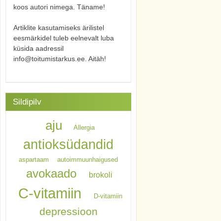
koos autori nimega. Täname!
Artiklite kasutamiseks ärilistel
eesmärkidel tuleb eelnevalt luba
küsida aadressil
info@toitumistarkus.ee. Aitäh!
Sildipilv
aju
Allergia
antioksüdandid
aspartaam
autoimmuunhaigused
avokaado
brokoli
C-vitamiin
D-vitamiin
depressioon