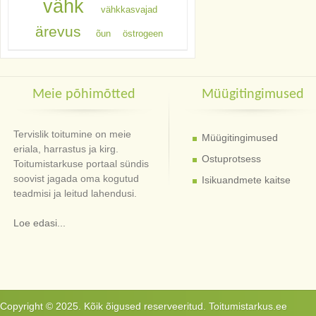
vähk
vähkkasvajad
ärevus
õun
östrogeen
Meie põhimõtted
Müügitingimused
Tervislik toitumine on meie
Müügitingimused
eriala, harrastus ja kirg.
Ostuprotsess
Toitumistarkuse portaal sündis
soovist jagada oma kogutud
Isikuandmete kaitse
teadmisi ja leitud lahendusi.
Loe edasi...
Copyright © 2025. Kõik õigused reserveeritud. Toitumistarkus.ee