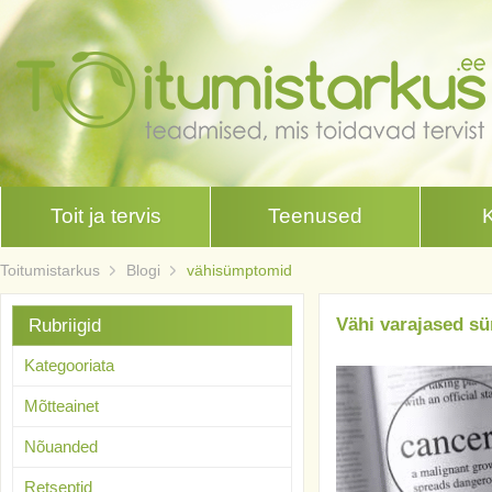
Toit ja tervis
Teenused
Toitumistarkus
Blogi
vähisümptomid
Vähi varajased sü
Rubriigid
Kategooriata
Mõtteainet
Nõuanded
Retseptid