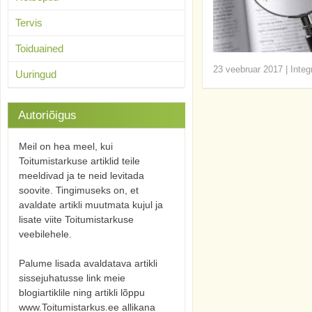
Tervis
Toiduained
23 veebruar 2017
|
Integ
Uuringud
Autoriõigus
Meil on hea meel, kui
Toitumistarkuse artiklid teile
meeldivad ja te neid levitada
soovite. Tingimuseks on, et
avaldate artikli muutmata kujul ja
lisate viite Toitumistarkuse
veebilehele.
Palume lisada avaldatava artikli
sissejuhatusse link meie
blogiartiklile ning artikli lõppu
www.Toitumistarkus.ee allikana