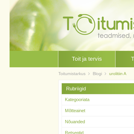
Toit ja tervis
Toitumistarkus
Blogi
urolitiin A
Rubriigid
Kategooriata
Mõtteainet
Nõuanded
Retseptid