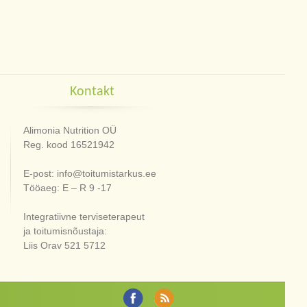
Kontakt
Alimonia Nutrition OÜ
Reg. kood 16521942
E-post: info@toitumistarkus.ee
Tööaeg: E – R 9 -17
Integratiivne terviseterapeut
ja toitumisnõustaja:
Liis Orav 521 5712