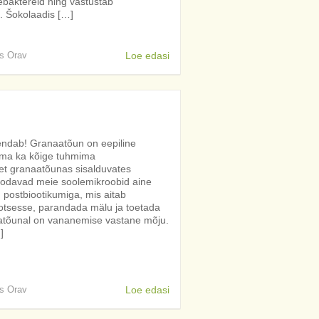
olebaktereid ning vastustab
. Šokolaadis […]
is Orav
Loe edasi
vendab! Granaatõun on eepiline
ma ka kõige tuhmima
et granaatõunas sisalduvates
toodavad meie soolemikroobid aine
 postbiootikumiga, mis aitab
rotsesse, parandada mälu ja toetada
aatõunal on vananemise vastane mõju.
]
is Orav
Loe edasi