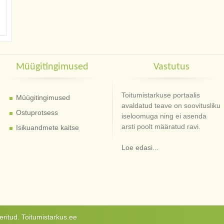
Müügitingimused
Vastutus
Toitumistarkuse portaalis
Müügitingimused
avaldatud teave on soovitusliku
Ostuprotsess
iseloomuga ning ei asenda
arsti poolt määratud ravi.
Isikuandmete kaitse
Loe edasi...
ritud. Toitumistarkus.ee