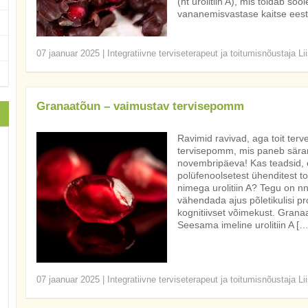
(nt urolitiin A), mis toidab so
vananemisvastase kaitse eest
07 jaanuar 2025
|
Integratiivne terviseterapeut ja toitumisnõustaja Li
Granaatõun – vaimustav tervisepomm
Ravimid ravivad, aga toit ter
tervisepomm, mis paneb sära
novembripäeva! Kas teadsid, 
polüfenoolsetest ühenditest 
nimega urolitiin A? Tegu on nn
vähendada ajus põletikulisi p
kognitiivset võimekust. Gran
Seesama imeline urolitiin A […
07 jaanuar 2025
|
Integratiivne terviseterapeut ja toitumisnõustaja Li