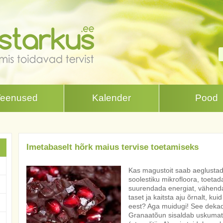
Teenused
Kalender
Pood
Imetabaselt hõrk maius tervise toetamiseks
Kas magustoit saab aeglusta
soolestiku mikrofloora, toetad
suurendada energiat, vähenda
taset ja kaitsta aju õrnalt, ku
eest? Aga muidugi! See dekade
Granaatõun sisaldab uskumatu