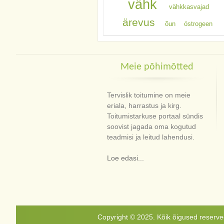
vähk
vähkkasvajad
ärevus
õun
östrogeen
Meie põhimõtted
Tervislik toitumine on meie
eriala, harrastus ja kirg.
Toitumistarkuse portaal sündis
soovist jagada oma kogutud
teadmisi ja leitud lahendusi.
Loe edasi...
Copyright © 2025. Kõik õigused reservee