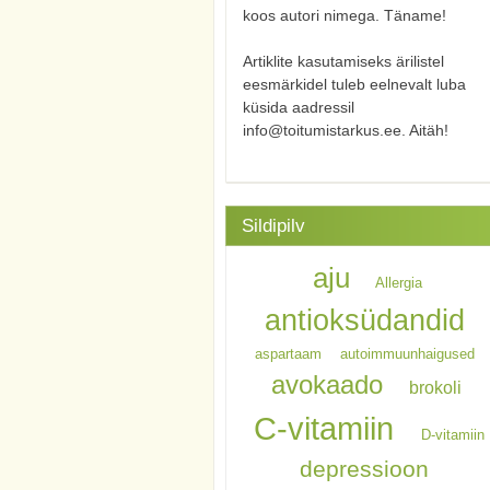
koos autori nimega. Täname!
Artiklite kasutamiseks ärilistel
eesmärkidel tuleb eelnevalt luba
küsida aadressil
info@toitumistarkus.ee. Aitäh!
Sildipilv
aju
Allergia
antioksüdandid
aspartaam
autoimmuunhaigused
avokaado
brokoli
C-vitamiin
D-vitamiin
depressioon