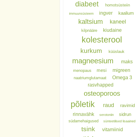
diabeet
homotsüsteiin
ingver
kaalium
immuunsüsteem
kaltsium
kaneel
kiudaine
kilpnääre
kolesterool
kurkum
küüslauk
magneesium
maks
migreen
mesi
menopaus
Omega 3
naatriumglutamaat
rasvhapped
osteoporoos
põletik
raud
ravimid
rinnavähk
sidrun
serotoniin
südamehaigused
sünteetilised lisaained
tsink
vitamiinid