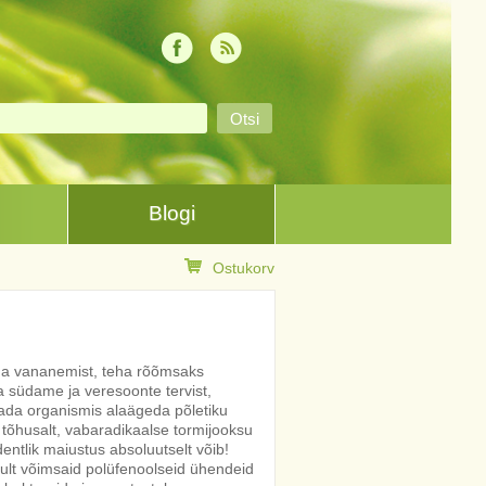
Blogi
Ostukorv
da vananemist, teha rõõmsaks
a südame ja veresoonte tervist,
da organismis alaägeda põletiku
id tõhusalt, vabaradikaalse tormijooksu
ntlik maiustus absoluutselt võib!
lt võimsaid polüfenoolseid ühendeid