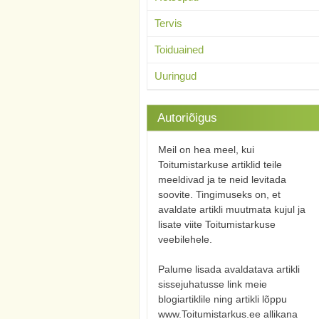
Tervis
Toiduained
Uuringud
Autoriõigus
Meil on hea meel, kui
Toitumistarkuse artiklid teile
meeldivad ja te neid levitada
soovite. Tingimuseks on, et
avaldate artikli muutmata kujul ja
lisate viite Toitumistarkuse
veebilehele.
Palume lisada avaldatava artikli
sissejuhatusse link meie
blogiartiklile ning artikli lõppu
www.Toitumistarkus.ee allikana