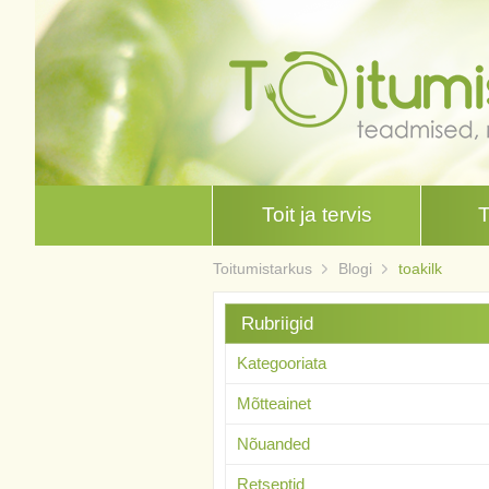
Toit ja tervis
Toitumistarkus
Blogi
toakilk
Rubriigid
Kategooriata
Mõtteainet
Nõuanded
Retseptid