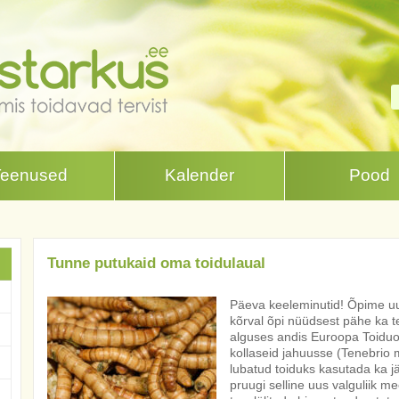
Teenused
Kalender
Pood
Tunne putukaid oma toidulaual
Päeva keeleminutid! Õpime uus
kõrval õpi nüüdsest pähe ka t
alguses andis Euroopa Toiduo
kollaseid jahuusse (Tenebrio mo
lubatud toiduks kasutada ka jä
pruugi selline uus valguliik m