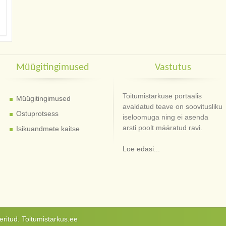
Müügitingimused
Vastutus
Toitumistarkuse portaalis
Müügitingimused
avaldatud teave on soovitusliku
Ostuprotsess
iseloomuga ning ei asenda
arsti poolt määratud ravi.
Isikuandmete kaitse
Loe edasi...
ritud. Toitumistarkus.ee