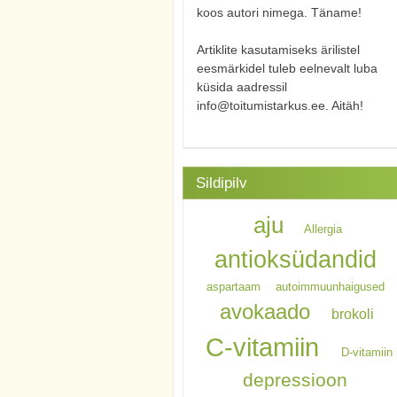
koos autori nimega. Täname!
Artiklite kasutamiseks ärilistel
eesmärkidel tuleb eelnevalt luba
küsida aadressil
info@toitumistarkus.ee. Aitäh!
Sildipilv
aju
Allergia
antioksüdandid
aspartaam
autoimmuunhaigused
avokaado
brokoli
C-vitamiin
D-vitamiin
depressioon