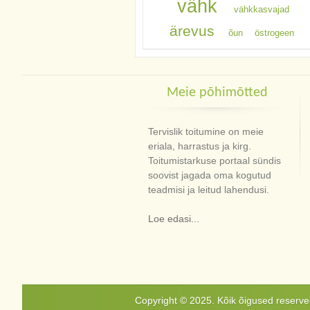
vähk
vähkkasvajad
ärevus
õun
östrogeen
Meie põhimõtted
Tervislik toitumine on meie
eriala, harrastus ja kirg.
Toitumistarkuse portaal sündis
soovist jagada oma kogutud
teadmisi ja leitud lahendusi.
Loe edasi...
Copyright © 2025. Kõik õigused reservee