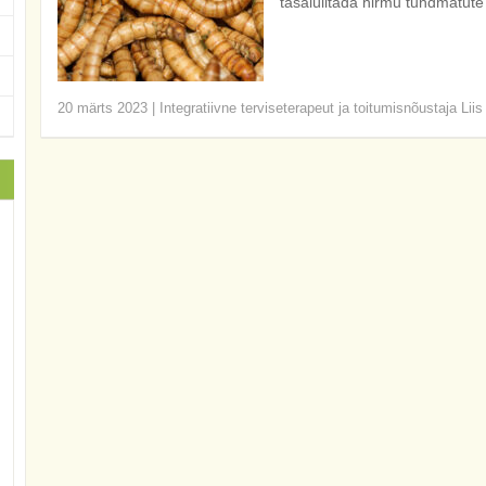
tasalülitada hirmu tundmatute
20 märts 2023
|
Integratiivne terviseterapeut ja toitumisnõustaja Lii