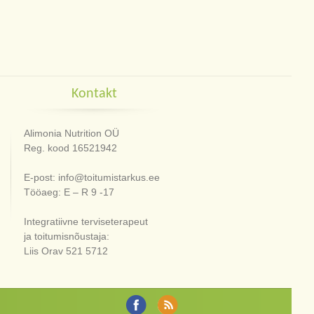
Kontakt
Alimonia Nutrition OÜ
Reg. kood 16521942
E-post: info@toitumistarkus.ee
Tööaeg: E – R 9 -17
Integratiivne terviseterapeut
ja toitumisnõustaja:
Liis Orav 521 5712