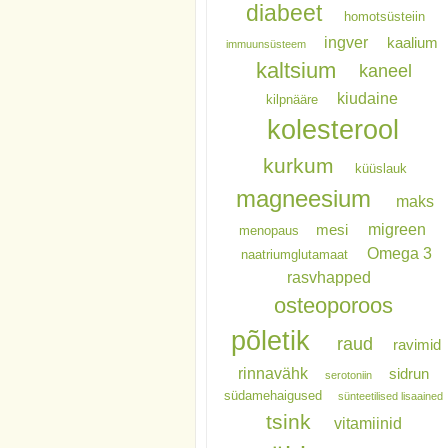
diabeet
homotsüsteiin
ingver
kaalium
immuunsüsteem
kaltsium
kaneel
kiudaine
kilpnääre
kolesterool
kurkum
küüslauk
magneesium
maks
migreen
mesi
menopaus
Omega 3
naatriumglutamaat
rasvhapped
osteoporoos
põletik
raud
ravimid
rinnavähk
sidrun
serotoniin
südamehaigused
sünteetilised lisaained
tsink
vitamiinid