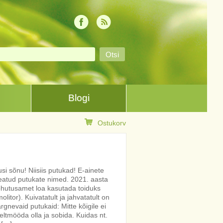
Blogi
Ostukorv
i sõnu! Niisiis putukad! E-ainete
eatud putukate nimed. 2021. aasta
hutusamet loa kasutada toiduks
litor). Kuivatatult ja jahvatatult on
rgnevaid putukaid: Mitte kõigile ei
eeltmööda olla ja sobida. Kuidas nt.