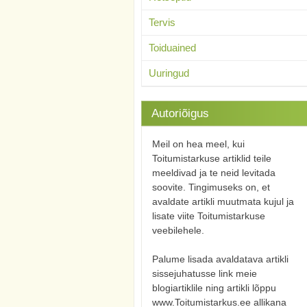
Tervis
Toiduained
Uuringud
Autoriõigus
Meil on hea meel, kui
Toitumistarkuse artiklid teile
meeldivad ja te neid levitada
soovite. Tingimuseks on, et
avaldate artikli muutmata kujul ja
lisate viite Toitumistarkuse
veebilehele.
Palume lisada avaldatava artikli
sissejuhatusse link meie
blogiartiklile ning artikli lõppu
www.Toitumistarkus.ee allikana