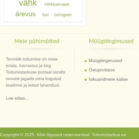
vähk
vähkkasvajad
ärevus
õun
östrogeen
Meie põhimõtted
Müügitingimused
Tervislik toitumine on meie
Müügitingimused
eriala, harrastus ja kirg.
Ostuprotsess
Toitumistarkuse portaal sündis
soovist jagada oma kogutud
Isikuandmete kaitse
teadmisi ja leitud lahendusi.
Loe edasi...
Copyright © 2025. Kõik õigused reserveeritud. Toitumistarkus.ee