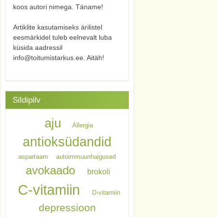
koos autori nimega. Täname!
Artiklite kasutamiseks ärilistel
eesmärkidel tuleb eelnevalt luba
küsida aadressil
info@toitumistarkus.ee. Aitäh!
Sildipilv
aju
Allergia
antioksüdandid
aspartaam
autoimmuunhaigused
avokaado
brokoli
C-vitamiin
D-vitamiin
depressioon