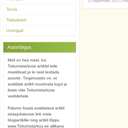
13 september 2013
|
Int
Tervis
Toiduained
Uuringud
Autoriõigus
Meil on hea meel, kui
Toitumistarkuse artiklid teile
meeldivad ja te neid levitada
soovite. Tingimuseks on, et
avaldate artikli muutmata kujul ja
lisate viite Toitumistarkuse
veebilehele.
Palume lisada avaldatava artikli
sissejuhatusse link meie
blogiartiklile ning artikli lõppu
www.Toitumistarkus.ee allikana