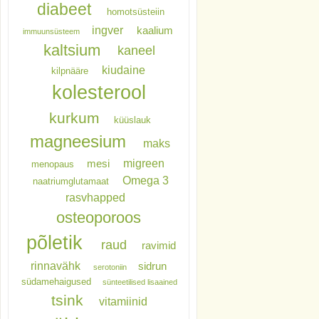
diabeet
homotsüsteiin
ingver
kaalium
immuunsüsteem
kaltsium
kaneel
kiudaine
kilpnääre
kolesterool
kurkum
küüslauk
magneesium
maks
migreen
mesi
menopaus
Omega 3
naatriumglutamaat
rasvhapped
osteoporoos
põletik
raud
ravimid
rinnavähk
sidrun
serotoniin
südamehaigused
sünteetilised lisaained
tsink
vitamiinid