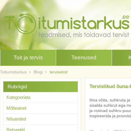
Toit ja tervis
Teenused
Toitumistarkus
Blogi
tervisetoit
Tervislikud õuna
Rubriigid
Kategooriata
Ilma võita, suhkruta 
sisalda suhkrut ega met
Mõtteainet
ja rosinad suhkru puu
inspireerida ja proovis
Nõuanded
Retseptid