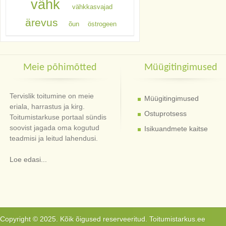
vähk
vähkkasvajad
ärevus
õun
östrogeen
Meie põhimõtted
Müügitingimused
Tervislik toitumine on meie
Müügitingimused
eriala, harrastus ja kirg.
Ostuprotsess
Toitumistarkuse portaal sündis
soovist jagada oma kogutud
Isikuandmete kaitse
teadmisi ja leitud lahendusi.
Loe edasi...
Copyright © 2025. Kõik õigused reserveeritud. Toitumistarkus.ee