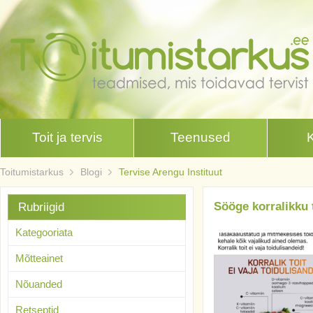
Toit ja tervis
Teenused
Toitumistarkus
Blogi
Tervise Arengu Instituut
Sööge korralikku 
Rubriigid
Kategooriata
Mõtteainet
Nõuanded
Retseptid