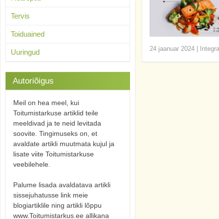
Tervis
Toiduained
24 jaanuar 2024
|
Integr
Uuringud
Autoriõigus
Meil on hea meel, kui
Toitumistarkuse artiklid teile
meeldivad ja te neid levitada
soovite. Tingimuseks on, et
avaldate artikli muutmata kujul ja
lisate viite Toitumistarkuse
veebilehele.
Palume lisada avaldatava artikli
sissejuhatusse link meie
blogiartiklile ning artikli lõppu
www.Toitumistarkus.ee allikana