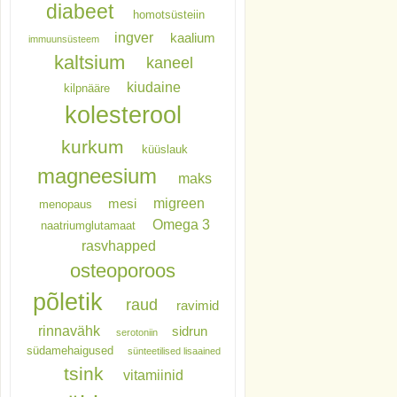
diabeet
homotsüsteiin
ingver
kaalium
immuunsüsteem
kaltsium
kaneel
kiudaine
kilpnääre
kolesterool
kurkum
küüslauk
magneesium
maks
migreen
mesi
menopaus
Omega 3
naatriumglutamaat
rasvhapped
osteoporoos
põletik
raud
ravimid
rinnavähk
sidrun
serotoniin
südamehaigused
sünteetilised lisaained
tsink
vitamiinid