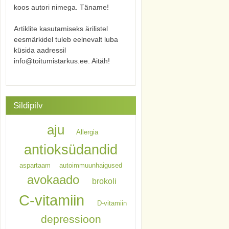
koos autori nimega. Täname!
Artiklite kasutamiseks ärilistel
eesmärkidel tuleb eelnevalt luba
küsida aadressil
info@toitumistarkus.ee. Aitäh!
Sildipilv
aju
Allergia
antioksüdandid
aspartaam
autoimmuunhaigused
avokaado
brokoli
C-vitamiin
D-vitamiin
depressioon