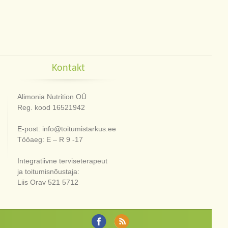
Kontakt
Alimonia Nutrition OÜ
Reg. kood 16521942
E-post: info@toitumistarkus.ee
Tööaeg: E – R 9 -17
Integratiivne terviseterapeut
ja toitumisnõustaja:
Liis Orav 521 5712