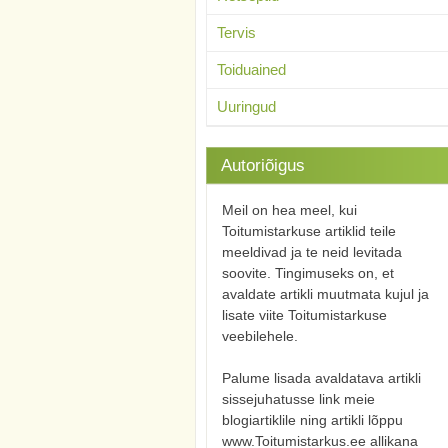
Tervis
Toiduained
Uuringud
Autoriõigus
Meil on hea meel, kui
Toitumistarkuse artiklid teile
meeldivad ja te neid levitada
soovite. Tingimuseks on, et
avaldate artikli muutmata kujul ja
lisate viite Toitumistarkuse
veebilehele.
Palume lisada avaldatava artikli
sissejuhatusse link meie
blogiartiklile ning artikli lõppu
www.Toitumistarkus.ee allikana