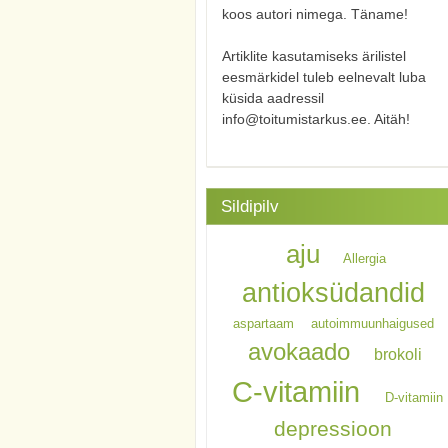
koos autori nimega. Täname!
Artiklite kasutamiseks ärilistel
eesmärkidel tuleb eelnevalt luba
küsida aadressil
info@toitumistarkus.ee. Aitäh!
Sildipilv
aju
Allergia
antioksüdandid
aspartaam
autoimmuunhaigused
avokaado
brokoli
C-vitamiin
D-vitamiin
depressioon