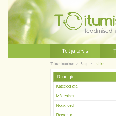
Toit ja tervis
Toitumistarkus
Blogi
suhkru
Rubriigid
Kategooriata
Mõtteainet
Nõuanded
Retseptid