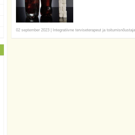
02 september 2023
|
Integratiivne terviseterapeut ja toitumisnõustaj