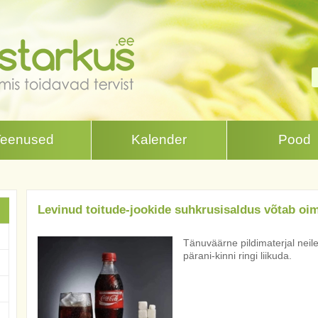
Teenused
Kalender
Pood
Levinud toitude-jookide suhkrusisaldus võtab oi
Tänuväärne pildimaterjal neile
pärani-kinni ringi liikuda.