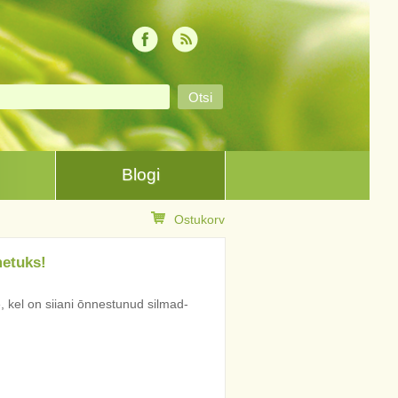
Blogi
Ostukorv
metuks!
, kel on siiani ōnnestunud silmad-