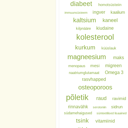
diabeet
homotsüsteiin
ingver
kaalium
immuunsüsteem
kaltsium
kaneel
kiudaine
kilpnääre
kolesterool
kurkum
küüslauk
magneesium
maks
migreen
mesi
menopaus
Omega 3
naatriumglutamaat
rasvhapped
osteoporoos
põletik
raud
ravimid
rinnavähk
sidrun
serotoniin
südamehaigused
sünteetilised lisaained
tsink
vitamiinid