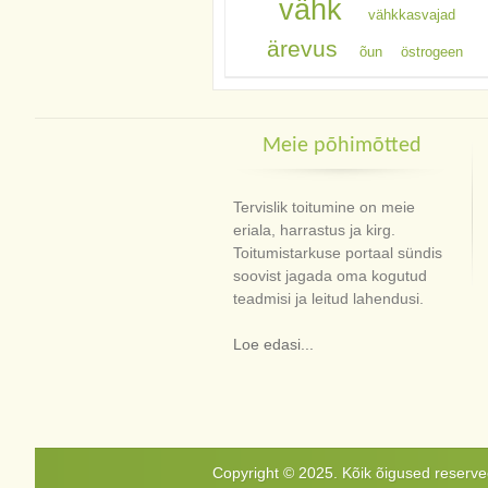
vähk
vähkkasvajad
ärevus
õun
östrogeen
Meie põhimõtted
Tervislik toitumine on meie
eriala, harrastus ja kirg.
Toitumistarkuse portaal sündis
soovist jagada oma kogutud
teadmisi ja leitud lahendusi.
Loe edasi...
Copyright © 2025. Kõik õigused reservee