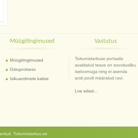
Müügitingimused
Vastutus
Toitumistarkuse portaalis
Müügitingimused
avaldatud teave on soovitusliku
Ostuprotsess
iseloomuga ning ei asenda
arsti poolt määratud ravi.
Isikuandmete kaitse
Loe edasi...
ritud. Toitumistarkus.ee