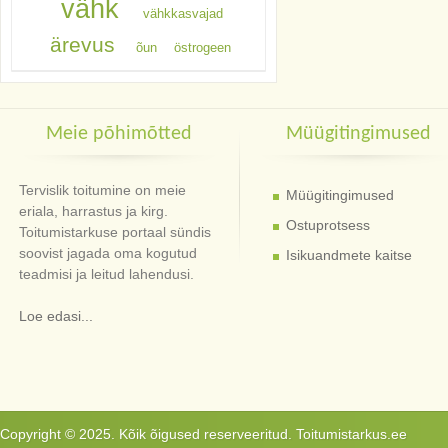
vähk
vähkkasvajad
ärevus
õun
östrogeen
Meie põhimõtted
Müügitingimused
Tervislik toitumine on meie
Müügitingimused
eriala, harrastus ja kirg.
Ostuprotsess
Toitumistarkuse portaal sündis
soovist jagada oma kogutud
Isikuandmete kaitse
teadmisi ja leitud lahendusi.
Loe edasi...
Copyright © 2025. Kõik õigused reserveeritud. Toitumistarkus.ee