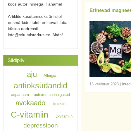
koos autori nimega. Täname!
Erinevad magnees
Artiklite kasutamiseks ärilistel
eesmärkidel tuleb eelnevalt luba
küsida aadressil
info@toitumistarkus.ee. Aitäh!
Sildipilv
aju
Allergia
antioksüdandid
16 veebruar 2023
|
Integ
aspartaam
autoimmuunhaigused
avokaado
brokoli
C-vitamiin
D-vitamiin
depressioon