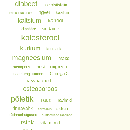
diabeet
homotsüsteiin
ingver
kaalium
immuunsüsteem
kaltsium
kaneel
kiudaine
kilpnääre
kolesterool
kurkum
küüslauk
magneesium
maks
migreen
mesi
menopaus
Omega 3
naatriumglutamaat
rasvhapped
osteoporoos
põletik
raud
ravimid
rinnavähk
sidrun
serotoniin
südamehaigused
sünteetilised lisaained
tsink
vitamiinid