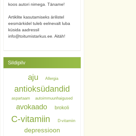
koos autori nimega. Täname!
Artiklite kasutamiseks ärilistel
eesmärkidel tuleb eelnevalt luba
küsida aadressil
info@toitumistarkus.ee. Aitäh!
Sildipilv
aju
Allergia
antioksüdandid
aspartaam
autoimmuunhaigused
avokaado
brokoli
C-vitamiin
D-vitamiin
depressioon