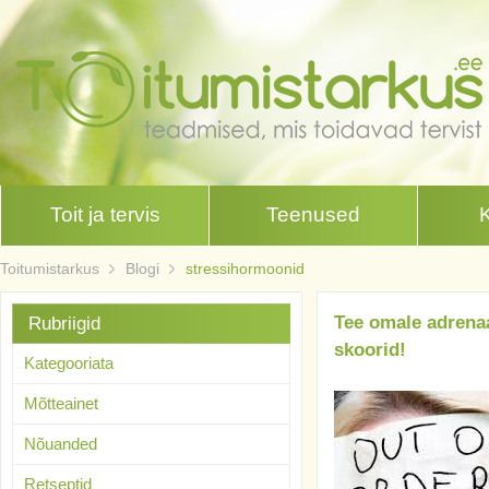
Toit ja tervis
Teenused
Toitumistarkus
Blogi
stressihormoonid
Tee omale adrenaa
Rubriigid
skoorid!
Kategooriata
Mõtteainet
Nõuanded
Retseptid