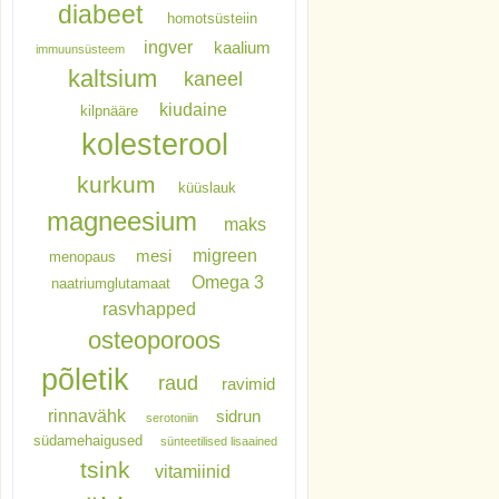
diabeet
homotsüsteiin
ingver
kaalium
immuunsüsteem
kaltsium
kaneel
kiudaine
kilpnääre
kolesterool
kurkum
küüslauk
magneesium
maks
migreen
mesi
menopaus
Omega 3
naatriumglutamaat
rasvhapped
osteoporoos
põletik
raud
ravimid
rinnavähk
sidrun
serotoniin
südamehaigused
sünteetilised lisaained
tsink
vitamiinid