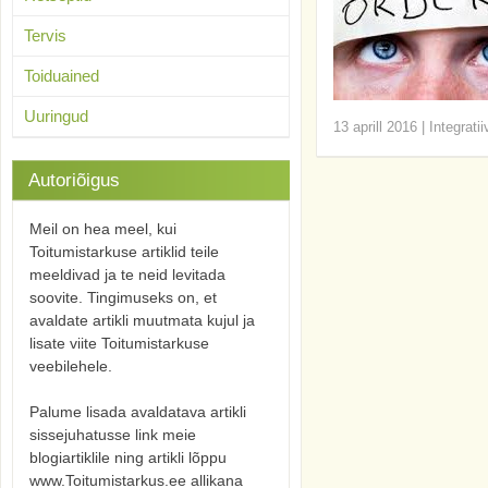
Tervis
Toiduained
Uuringud
13 aprill 2016
|
Integrati
Autoriõigus
Meil on hea meel, kui
Toitumistarkuse artiklid teile
meeldivad ja te neid levitada
soovite. Tingimuseks on, et
avaldate artikli muutmata kujul ja
lisate viite Toitumistarkuse
veebilehele.
Palume lisada avaldatava artikli
sissejuhatusse link meie
blogiartiklile ning artikli lõppu
www.Toitumistarkus.ee allikana