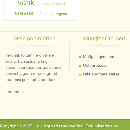
vähk
vähkkasvajad
ärevus
õun
östrogeen
Meie põhimõtted
Müügitingimused
Tervislik toitumine on meie
Müügitingimused
eriala, harrastus ja kirg.
Ostuprotsess
Toitumistarkuse portaal sündis
soovist jagada oma kogutud
Isikuandmete kaitse
teadmisi ja leitud lahendusi.
Loe edasi...
Copyright © 2025. Kõik õigused reserveeritud. Toitumistarkus.ee