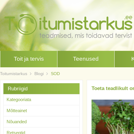
Toit ja tervis
Teenused
Toitumistarkus
Blogi
SOD
Toeta teadlikult 
Rubriigid
Kategooriata
Mõtteainet
Nõuanded
Retseptid