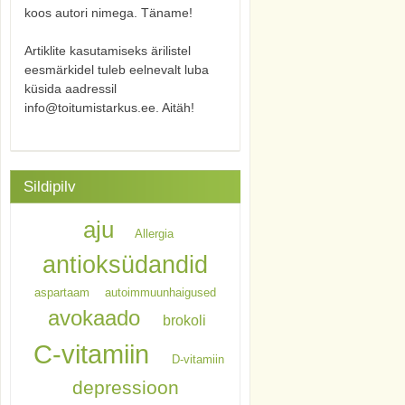
koos autori nimega. Täname!
Artiklite kasutamiseks ärilistel
eesmärkidel tuleb eelnevalt luba
küsida aadressil
info@toitumistarkus.ee. Aitäh!
Sildipilv
aju
Allergia
antioksüdandid
aspartaam
autoimmuunhaigused
avokaado
brokoli
C-vitamiin
D-vitamiin
depressioon