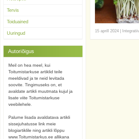
Tervis
Toiduained
15 aprill 2024
|
Integrati
Uuringud
Autoriõigus
Meil on hea meel, kui
Toitumistarkuse artiklid teile
meeldivad ja te neid levitada
soovite. Tingimuseks on, et
avaldate artikli muutmata kujul ja
lisate viite Toitumistarkuse
veebilehele.
Palume lisada avaldatava artikli
sissejuhatusse link meie
blogiartiklile ning artikli lõppu
www.Toitumistarkus.ee allikana