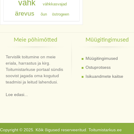
vähk
vähkkasvajad
ärevus
õun
östrogeen
Meie põhimõtted
Müügitingimused
Tervislik toitumine on meie
Müügitingimused
eriala, harrastus ja kirg.
Ostuprotsess
Toitumistarkuse portaal sündis
soovist jagada oma kogutud
Isikuandmete kaitse
teadmisi ja leitud lahendusi.
Loe edasi...
Copyright © 2025. Kõik õigused reserveeritud. Toitumistarkus.ee