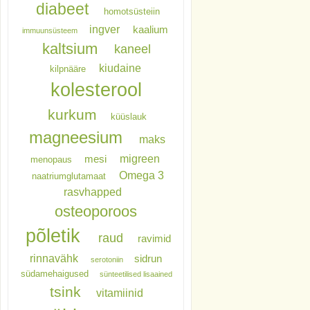
diabeet
homotsüsteiin
ingver
kaalium
immuunsüsteem
kaltsium
kaneel
kiudaine
kilpnääre
kolesterool
kurkum
küüslauk
magneesium
maks
migreen
mesi
menopaus
Omega 3
naatriumglutamaat
rasvhapped
osteoporoos
põletik
raud
ravimid
rinnavähk
sidrun
serotoniin
südamehaigused
sünteetilised lisaained
tsink
vitamiinid