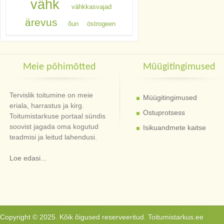
vähk
vähkkasvajad
ärevus
õun
östrogeen
Meie põhimõtted
Müügitingimused
Tervislik toitumine on meie
Müügitingimused
eriala, harrastus ja kirg.
Ostuprotsess
Toitumistarkuse portaal sündis
soovist jagada oma kogutud
Isikuandmete kaitse
teadmisi ja leitud lahendusi.
Loe edasi...
Copyright © 2025. Kõik õigused reserveeritud. Toitumistarkus.ee