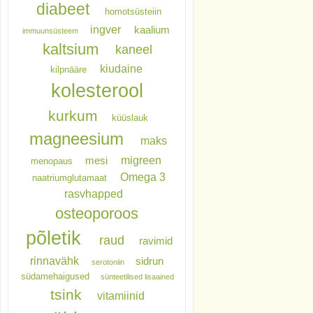
diabeet
homotsüsteiin
ingver
kaalium
immuunsüsteem
kaltsium
kaneel
kiudaine
kilpnääre
kolesterool
kurkum
küüslauk
magneesium
maks
migreen
mesi
menopaus
Omega 3
naatriumglutamaat
rasvhapped
osteoporoos
põletik
raud
ravimid
rinnavähk
sidrun
serotoniin
südamehaigused
sünteetilised lisaained
tsink
vitamiinid