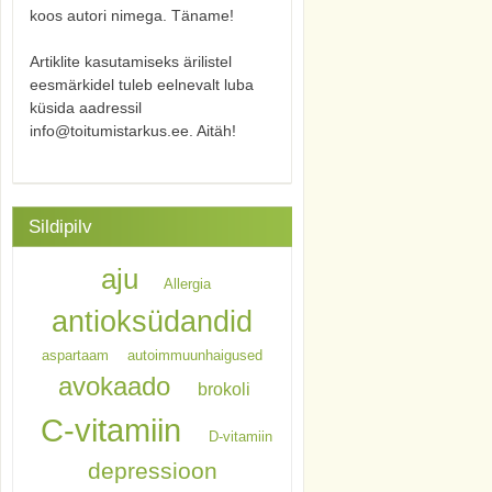
koos autori nimega. Täname!
Artiklite kasutamiseks ärilistel
eesmärkidel tuleb eelnevalt luba
küsida aadressil
info@toitumistarkus.ee. Aitäh!
Sildipilv
aju
Allergia
antioksüdandid
aspartaam
autoimmuunhaigused
avokaado
brokoli
C-vitamiin
D-vitamiin
depressioon