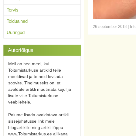
Tervis
Toiduained
26 september 2018
|
Int
Uuringud
Autoriõigus
Meil on hea meel, kui
Toitumistarkuse artiklid teile
meeldivad ja te neid levitada
soovite. Tingimuseks on, et
avaldate artikli muutmata kujul ja
lisate viite Toitumistarkuse
veebilehele.
Palume lisada avaldatava artikli
sissejuhatusse link meie
blogiartiklile ning artikli lõppu
www.Toitumistarkus.ee allikana