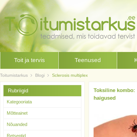
Toit ja tervis
Teenused
Toitumistarkus
Blogi
Sclerosis multiplex
Toksiline kombo: b
Rubriigid
haigused
Kategooriata
Mõtteainet
Nõuanded
Retseptid