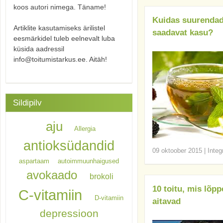
koos autori nimega. Täname!
Kuidas suurendada
Artiklite kasutamiseks ärilistel
saadavat kasu?
eesmärkidel tuleb eelnevalt luba
küsida aadressil
info@toitumistarkus.ee. Aitäh!
Sildipilv
aju
Allergia
antioksüdandid
09 oktoober 2015
|
Integ
aspartaam
autoimmuunhaigused
avokaado
brokoli
10 toitu, mis lõpp
C-vitamiin
D-vitamiin
aitavad
depressioon