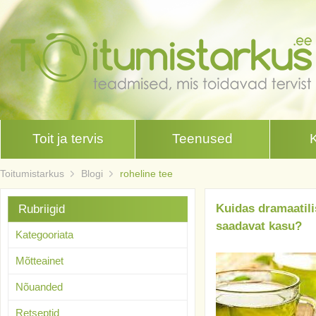
Toit ja tervis
Teenused
Toitumistarkus
Blogi
roheline tee
Kuidas dramaatili
Rubriigid
saadavat kasu?
Kategooriata
Mõtteainet
Nõuanded
Retseptid