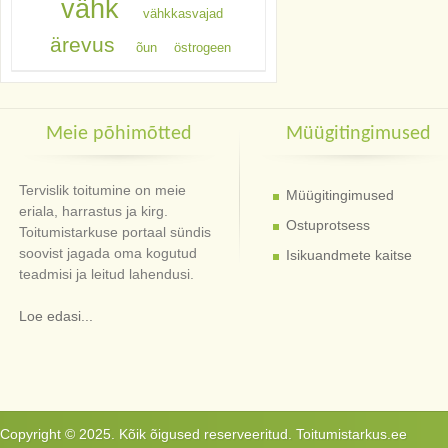
vähk
vähkkasvajad
ärevus
õun
östrogeen
Meie põhimõtted
Müügitingimused
Tervislik toitumine on meie
Müügitingimused
eriala, harrastus ja kirg.
Ostuprotsess
Toitumistarkuse portaal sündis
soovist jagada oma kogutud
Isikuandmete kaitse
teadmisi ja leitud lahendusi.
Loe edasi...
Copyright © 2025. Kõik õigused reserveeritud. Toitumistarkus.ee