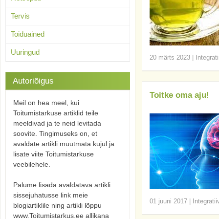
Tervis
Toiduained
Uuringud
20 märts 2023
|
Integrat
Autoriõigus
Toitke oma aju!
Meil on hea meel, kui
Toitumistarkuse artiklid teile
meeldivad ja te neid levitada
soovite. Tingimuseks on, et
avaldate artikli muutmata kujul ja
lisate viite Toitumistarkuse
veebilehele.
Palume lisada avaldatava artikli
sissejuhatusse link meie
01 juuni 2017
|
Integrati
blogiartiklile ning artikli lõppu
www.Toitumistarkus.ee allikana