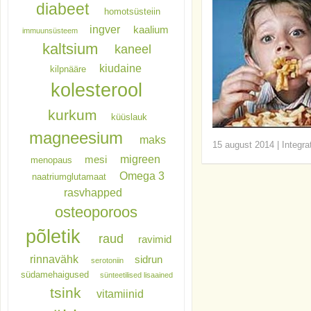
diabeet
homotsüsteiin
ingver
kaalium
immuunsüsteem
kaltsium
kaneel
kiudaine
kilpnääre
kolesterool
kurkum
küüslauk
magneesium
maks
15 august 2014
|
Integra
migreen
mesi
menopaus
Omega 3
naatriumglutamaat
rasvhapped
osteoporoos
põletik
raud
ravimid
rinnavähk
sidrun
serotoniin
südamehaigused
sünteetilised lisaained
tsink
vitamiinid