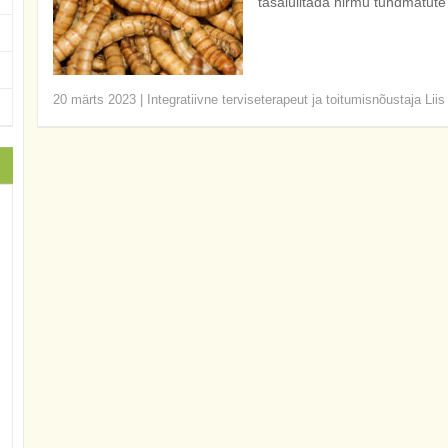
tasalülitada hirmu tundmatute
20 märts 2023
|
Integratiivne terviseterapeut ja toitumisnõustaja Lii