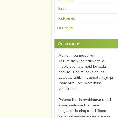
Tervis
Toiduained
Uuringud
Autoriõigus
Meil on hea meel, kui
Toitumistarkuse artiklid teile
meeldivad ja te neid levitada
soovite. Tingimuseks on, et
avaldate artikli muutmata kujul ja
lisate viite Toitumistarkuse
veebilehele.
Palume lisada avaldatava artikli
sissejuhatusse link meie
blogiartiklile ning artikli lõppu
www.Toitumistarkus.ee allikana