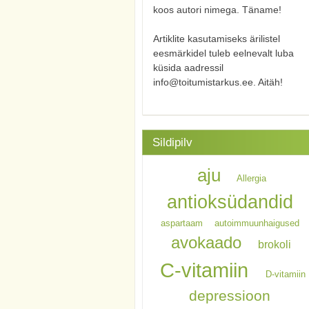
koos autori nimega. Täname!
Artiklite kasutamiseks ärilistel
eesmärkidel tuleb eelnevalt luba
küsida aadressil
info@toitumistarkus.ee. Aitäh!
Sildipilv
aju
Allergia
antioksüdandid
aspartaam
autoimmuunhaigused
avokaado
brokoli
C-vitamiin
D-vitamiin
depressioon