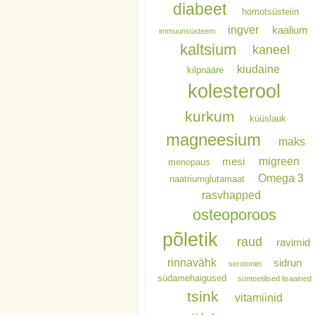
diabeet
homotsüsteiin
ingver
kaalium
immuunsüsteem
kaltsium
kaneel
kiudaine
kilpnääre
kolesterool
kurkum
küüslauk
magneesium
maks
migreen
mesi
menopaus
Omega 3
naatriumglutamaat
rasvhapped
osteoporoos
põletik
raud
ravimid
rinnavähk
sidrun
serotoniin
südamehaigused
sünteetilised lisaained
tsink
vitamiinid