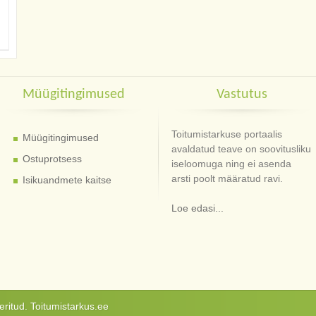
Müügitingimused
Vastutus
Toitumistarkuse portaalis
Müügitingimused
avaldatud teave on soovitusliku
Ostuprotsess
iseloomuga ning ei asenda
arsti poolt määratud ravi.
Isikuandmete kaitse
Loe edasi...
ritud. Toitumistarkus.ee