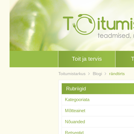
Toit ja tervis
Toitumistarkus
Blogi
rändtirts
Rubriigid
Kategooriata
Mõtteainet
Nõuanded
Retseptid