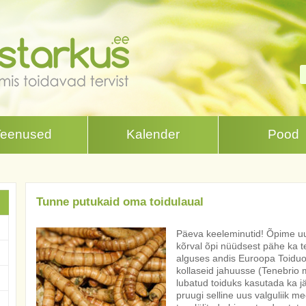
Teenused
Kalender
Pood
Tunne putukaid oma toidulaual
Päeva keeleminutid! Õpime uus
kõrval õpi nüüdsest pähe ka t
alguses andis Euroopa Toiduo
kollaseid jahuusse (Tenebrio mo
lubatud toiduks kasutada ka jä
pruugi selline uus valguliik m