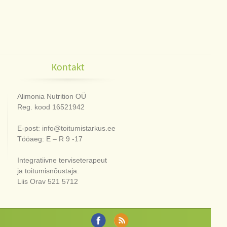
Kontakt
Alimonia Nutrition OÜ
Reg. kood 16521942
E-post: info@toitumistarkus.ee
Tööaeg: E – R 9 -17
Integratiivne terviseterapeut
ja toitumisnõustaja:
Liis Orav 521 5712