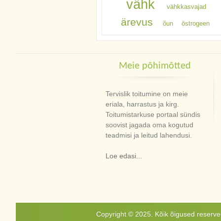
vähk
vähkkasvajad
ärevus
õun
östrogeen
Meie põhimõtted
Tervislik toitumine on meie
eriala, harrastus ja kirg.
Toitumistarkuse portaal sündis
soovist jagada oma kogutud
teadmisi ja leitud lahendusi.
Loe edasi...
Copyright © 2025. Kõik õigused reservee