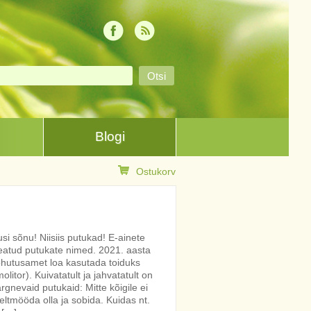
Blogi
Ostukorv
i sõnu! Niisiis putukad! E-ainete
eatud putukate nimed. 2021. aasta
hutusamet loa kasutada toiduks
litor). Kuivatatult ja jahvatatult on
rgnevaid putukaid: Mitte kõigile ei
eeltmööda olla ja sobida. Kuidas nt.