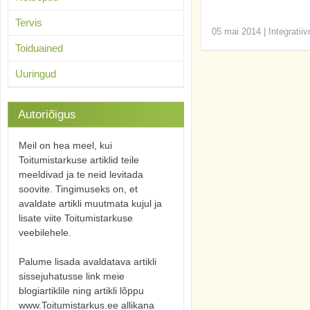
Tervis
05 mai 2014
|
Integratii
Toiduained
Uuringud
Autoriõigus
Meil on hea meel, kui
Toitumistarkuse artiklid teile
meeldivad ja te neid levitada
soovite. Tingimuseks on, et
avaldate artikli muutmata kujul ja
lisate viite Toitumistarkuse
veebilehele.
Palume lisada avaldatava artikli
sissejuhatusse link meie
blogiartiklile ning artikli lõppu
www.Toitumistarkus.ee allikana