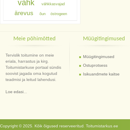
vähk
vähkkasvajad
ärevus
õun
östrogeen
Meie põhimõtted
Müügitingimused
Tervislik toitumine on meie
Müügitingimused
eriala, harrastus ja kirg.
Ostuprotsess
Toitumistarkuse portaal sündis
soovist jagada oma kogutud
Isikuandmete kaitse
teadmisi ja leitud lahendusi.
Loe edasi...
Copyright © 2025. Kõik õigused reserveeritud. Toitumistarkus.ee