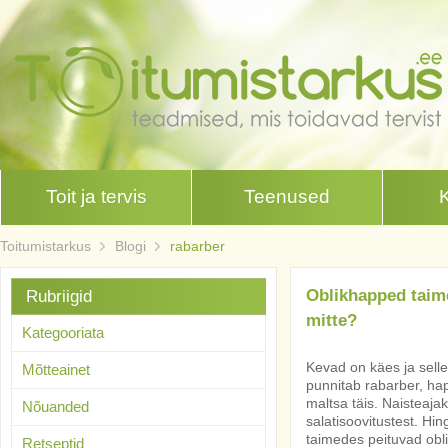
Toit ja tervis
Teenused
Toitumistarkus
Blogi
rabarber
Oblikhapped taim
Rubriigid
mitte?
Kategooriata
Kevad on käes ja selle
Mõtteainet
punnitab rabarber, hap
maltsa täis. Naisteajak
Nõuanded
salatisoovitustest. Hi
taimedes peituvad obl
Retseptid