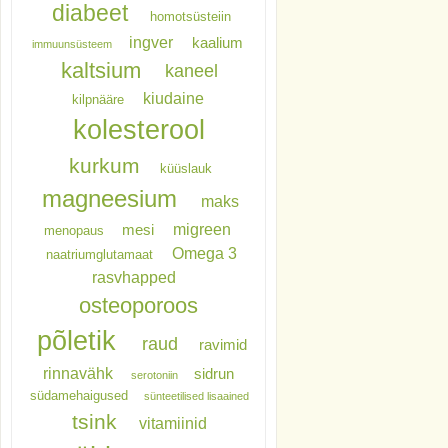
diabeet
homotsüsteiin
ingver
kaalium
immuunsüsteem
kaltsium
kaneel
kiudaine
kilpnääre
kolesterool
kurkum
küüslauk
magneesium
maks
migreen
mesi
menopaus
Omega 3
naatriumglutamaat
rasvhapped
osteoporoos
põletik
raud
ravimid
rinnavähk
sidrun
serotoniin
südamehaigused
sünteetilised lisaained
tsink
vitamiinid