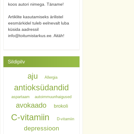
koos autori nimega. Täname!
Artiklite kasutamiseks ärilistel
eesmärkidel tuleb eelnevalt luba
küsida aadressil
info@toitumistarkus.ee. Aitäh!
Sildipilv
aju
Allergia
antioksüdandid
aspartaam
autoimmuunhaigused
avokaado
brokoli
C-vitamiin
D-vitamiin
depressioon