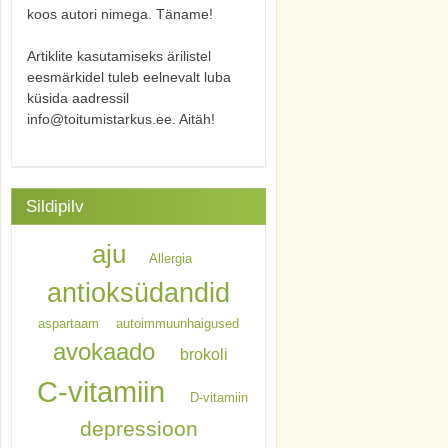
koos autori nimega. Täname!
Artiklite kasutamiseks ärilistel
eesmärkidel tuleb eelnevalt luba
küsida aadressil
info@toitumistarkus.ee. Aitäh!
Sildipilv
aju
Allergia
antioksüdandid
aspartaam
autoimmuunhaigused
avokaado
brokoli
C-vitamiin
D-vitamiin
depressioon