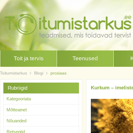
Toit ja tervis
Teenused
Toitumistarkus
Blogi
prosiaas
Kurkum – imelist
Rubriigid
Kategooriata
Mõtteainet
Nõuanded
Retseptid