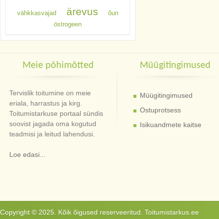
ärevus
vähkkasvajad
õun
östrogeen
Meie põhimõtted
Müügitingimused
Tervislik toitumine on meie
Müügitingimused
eriala, harrastus ja kirg.
Ostuprotsess
Toitumistarkuse portaal sündis
soovist jagada oma kogutud
Isikuandmete kaitse
teadmisi ja leitud lahendusi.
Loe edasi...
Copyright © 2025. Kõik õigused reserveeritud. Toitumistarkus.ee