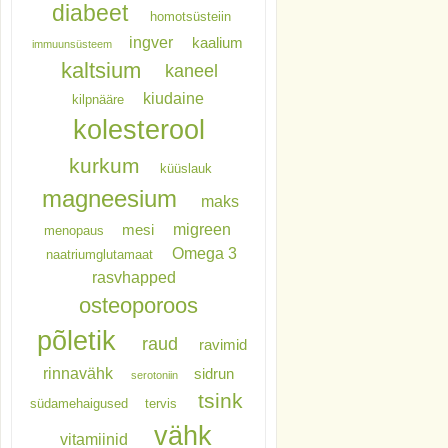
diabeet
homotsüsteiin
ingver
kaalium
immuunsüsteem
kaltsium
kaneel
kiudaine
kilpnääre
kolesterool
kurkum
küüslauk
magneesium
maks
migreen
mesi
menopaus
Omega 3
naatriumglutamaat
rasvhapped
osteoporoos
põletik
raud
ravimid
rinnavähk
sidrun
serotoniin
tsink
südamehaigused
tervis
vähk
vitamiinid