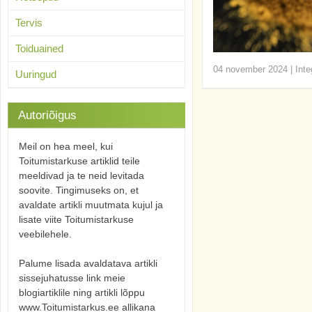
Tervis
Toiduained
04 november 2024
|
Inte
Uuringud
Autoriõigus
Meil on hea meel, kui
Toitumistarkuse artiklid teile
meeldivad ja te neid levitada
soovite. Tingimuseks on, et
avaldate artikli muutmata kujul ja
lisate viite Toitumistarkuse
veebilehele.
Palume lisada avaldatava artikli
sissejuhatusse link meie
blogiartiklile ning artikli lõppu
www.Toitumistarkus.ee allikana