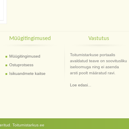
Müügitingimused
Vastutus
Toitumistarkuse portaalis
Müügitingimused
avaldatud teave on soovitusliku
Ostuprotsess
iseloomuga ning ei asenda
arsti poolt määratud ravi.
Isikuandmete kaitse
Loe edasi...
ritud. Toitumistarkus.ee