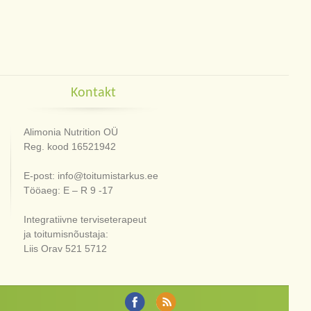
Kontakt
Alimonia Nutrition OÜ
Reg. kood 16521942
E-post: info@toitumistarkus.ee
Tööaeg: E – R 9 -17
Integratiivne terviseterapeut
ja toitumisnõustaja:
Liis Orav 521 5712