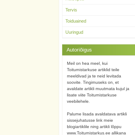
Tervis
Toiduained
Uuringud
Autoriõigus
Meil on hea meel, kui
Toitumistarkuse artiklid teile
meeldivad ja te neid levitada
soovite. Tingimuseks on, et
avaldate artikli muutmata kujul ja
lisate viite Toitumistarkuse
veebilehele.
Palume lisada avaldatava artikli
sissejuhatusse link meie
blogiartiklile ning artikli lõppu
www.Toitumistarkus.ee allikana