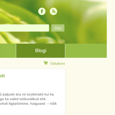
Blogi
Ostukorv
olt
paljuski ära nii sooletrakti kui ka
aga ka valed toiduvalikud ehk
koholi liigtarbimine, haigused – kõik