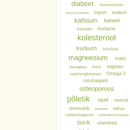
diabeet
homotsüsteiin
ingver
kaalium
immuunsüsteem
kaltsium
kaneel
kiudaine
kilpnääre
kolesterool
kurkum
küüslauk
magneesium
maks
migreen
mesi
menopaus
Omega 3
naatriumglutamaat
rasvhapped
osteoporoos
põletik
raud
ravimid
rinnavähk
sidrun
serotoniin
südamehaigused
sünteetilised lisaained
tsink
vitamiinid