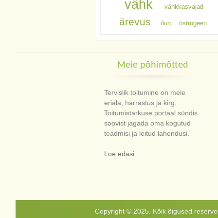
vähk
vähkkasvajad
ärevus
õun
östrogeen
Meie põhimõtted
Tervislik toitumine on meie
eriala, harrastus ja kirg.
Toitumistarkuse portaal sündis
soovist jagada oma kogutud
teadmisi ja leitud lahendusi.
Loe edasi...
Copyright © 2025. Kõik õigused reservee