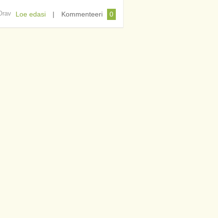
 Orav
Loe edasi
|
Kommenteeri
0