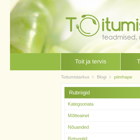
Toit ja tervis
Toitumistarkus
Blogi
piimhape
Rubriigid
Kategooriata
Mõtteainet
Nõuanded
Retseptid