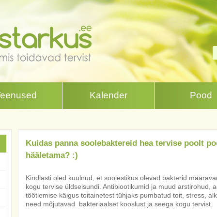
Teenused
Kalender
Pood
Kuidas panna soolebaktereid hea tervise poolt po
hääletama? :)
Kindlasti oled kuulnud, et soolestikus olevad bakterid määravad 
kogu tervise üldseisundi. Antibiootikumid ja muud arstirohud, 
töötlemise käigus toitainetest tühjaks pumbatud toit, stress, al
need mõjutavad bakteriaalset kooslust ja seega kogu tervist.