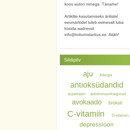
koos autori nimega. Täname!
Artiklite kasutamiseks ärilistel
eesmärkidel tuleb eelnevalt luba
küsida aadressil
info@toitumistarkus.ee. Aitäh!
Sildipilv
aju
Allergia
antioksüdandid
aspartaam
autoimmuunhaigused
avokaado
brokoli
C-vitamiin
D-vitamiin
depressioon